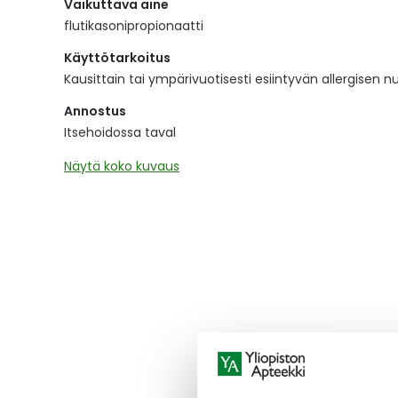
Vaikuttava aine
the
images
flutikasonipropionaatti
gallery
Käyttötarkoitus
Kausittain tai ympärivuotisesti esiintyvän allergisen n
Annostus
Itsehoidossa taval
Näytä koko kuvaus