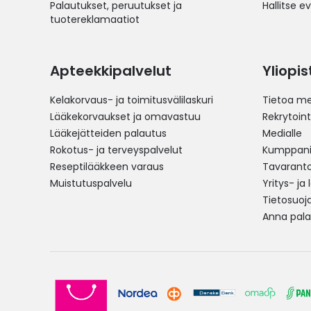
Palautukset, peruutukset ja
Hallitse e
tuotereklamaatiot
Apteekkipalvelut
Yliopi
Kelakorvaus- ja toimitusvälilaskuri
Tietoa me
Lääkekorvaukset ja omavastuu
Rekrytoint
Lääkejätteiden palautus
Medialle
Rokotus- ja terveyspalvelut
Kumppania
Reseptilääkkeen varaus
Tavarantoi
Muistutuspalvelu
Yritys- ja
Tietosuoj
Anna pala