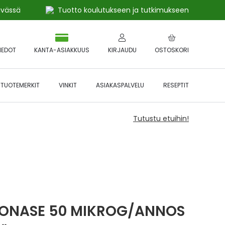
ivässä
Tuotto koulutukseen ja tutkimukseen
IEDOT
KANTA-ASIAKKUUS
KIRJAUDU
OSTOSKORI
TUOTEMERKIT
VINKIT
ASIAKASPALVELU
RESEPTIT
Tutustu etuihin!
XONASE 50 MIKROG/ANNOS