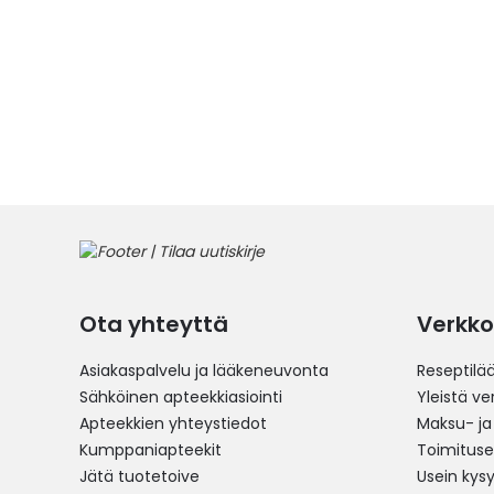
Ota yhteyttä
Verkko
Asiakaspalvelu ja lääkeneuvonta
Reseptilä
Sähköinen apteekkiasiointi
Yleistä v
Apteekkien yhteystiedot
Maksu- ja
Kumppaniapteekit
Toimitus
Jätä tuotetoive
Usein kys