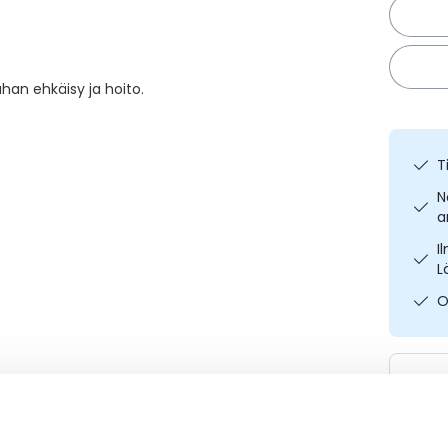
uhan ehkäisy ja hoito.
T
N
a
I
L
O