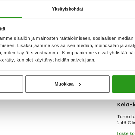
Yksityiskohdat
Katso ka
itä
Y
mme sisällön ja mainosten räätälöimiseen, sosiaalisen median
iseen. Lisäksi jaamme sosiaalisen median, mainosalan ja analy
Muistutt
, miten käytät sivustoamme. Kumppanimme voivat yhdistää näitä t
tuotteet
n kerätty, kun olet käyttänyt heidän palvelujaan.
Lue lisä
Muokkaa
Kela-
Tämä tuo
2,46 € l
Laske k