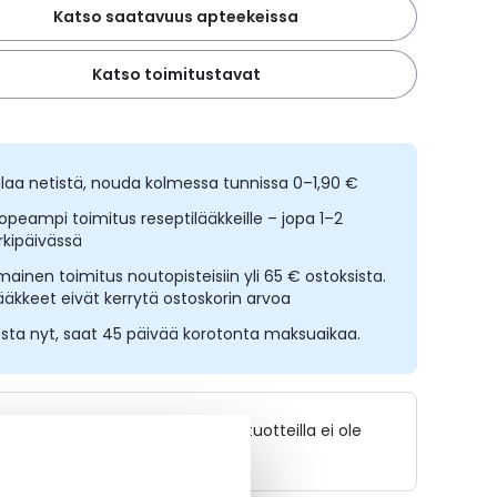
Katso saatavuus apteekeissa
Katso toimitustavat
ilaa netistä, nouda kolmessa tunnissa 0–1,90 €
opeampi toimitus reseptilääkkeille – jopa 1–2
rkipäivässä
lmainen toimitus noutopisteisiin yli 65 € ostoksista.
ääkkeet eivät kerrytä ostoskorin arvoa
sta nyt, saat 45 päivää korotonta maksuaikaa.
Lääkkeillä ja reseptillä ostetuilla tuotteilla ei ole
palautusoikeutta.