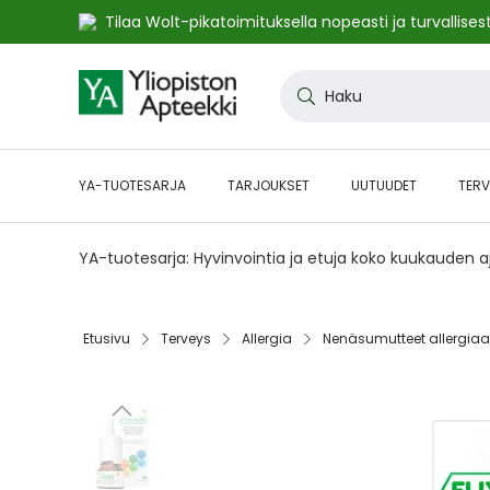
Tilaa Wolt-pikatoimituksella nopeasti ja turvallisest
Skip
to
Haku
Content
YA-TUOTESARJA
TARJOUKSET
UUTUUDET
TERV
YA-tuotesarja: Hyvinvointia ja etuja koko kuukauden 
Etusivu‎
Terveys‎
Allergia‎
Nenäsumutteet allergiaan
Skip
to
the
end