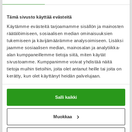
maitohappoa ja salisyylihappoa. Kovettumille
täsmähoitona toimiva voide pehmentää kovettumia,
estää kovettumien syntyä sekä edistää terveen ihon
Tämä sivusto käyttää evästeitä
kasvua. Sopii
Käytämme evästeitä tarjoamamme sisällön ja mainosten
Näytä koko kuvaus
räätälöimiseen, sosiaalisen median ominaisuuksien
tukemiseen ja kävijämäärämme analysoimiseen. Lisäksi
Arvostelut ja kokemuksia
jaamme sosiaalisen median, mainosalan ja analytiikka-
alan kumppaneillemme tietoja siitä, miten käytät
4.5
sivustoamme. Kumppanimme voivat yhdistää näitä
Kirjoita arvostelu
2 arvostelua
tietoja muihin tietoihin, joita olet antanut heille tai joita on
kerätty, kun olet käyttänyt heidän palvelujaan.
21.8.2025
Pieni määrä riittää.
Salli kaikki
Hyvä ja tehokas tuote. Huonoista turvakengistä syntyneet
vanhat jalkapöydän kovettumat pehmeni nopeasti ja
alkoivat pikkuhiljaa parantua. Ekalla kertaa laittaa helposti
Muokkaa
liikaa, eli jalat jäivät rasvaisiksi, mutta pian opin että pieni
määrä riittää jolloin kaikki imeytyi ihoon.
Erinomainen hinta-laatu suhde.