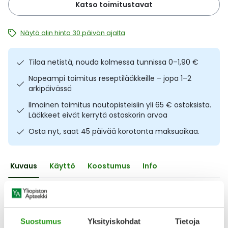
Katso toimitustavat
Ulkoilu
Vitamiinit
Syylät ja känsät
Näytä alin hinta 30 päivän ajalta
Uni ja mieli
YA-tuotesarja
Täit
Tilaa netistä, nouda kolmessa tunnissa 0–1,90 €
Vatsa
Ummetus
Nopeampi toimitus reseptilääkkeille – jopa 1–2
arkipäivässä
Yskä
Ilmainen toimitus noutopisteisiin yli 65 € ostoksista.
Lääkkeet eivät kerrytä ostoskorin arvoa
Äänen käheys
Osta nyt, saat 45 päivää korotonta maksuaikaa.
Kuvaus
Käyttö
Koostumus
Info
Ihoa pehmentävä ja hellästi kuoriva voide paikallisille
kovettumille ja paksuuntuneelle iholle. Flexitol Hard Skin &
Callus Balm voide sisältää 22 % kosteuttavaa ureaa
(karbamidi) sekä tehokkaan yhdistelmän hedelmähappoja,
Suostumus
Yksityiskohdat
Tietoja