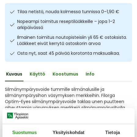
Ulkoilu
Vitamiinit
Syylät ja känsät
Tilaa netistä, nouda kolmessa tunnissa 0–1,90 €
Nopeampi toimitus reseptilääkkeille – jopa 1–2
Uni ja mieli
YA-tuotesarja
Täit
arkipäivässä
Ilmainen toimitus noutopisteisiin yli 65 € ostoksista.
Vatsa
Ummetus
Lääkkeet eivät kerrytä ostoskorin arvoa
Osta nyt, saat 45 päivää korotonta maksuaikaa.
Yskä
Äänen käheys
Kuvaus
Käyttö
Koostumus
Info
Silmänympärysvoide tummille silmänalusille ja
silmänympärysihon väsymyksen merkkeihin. Filorga
Optim-Eyes silmänympärysvoide taklaa unen puutteen
aiheuttamia väsymyksen merkkejä silmänympärysiholla
antaen heleän ja virkeän ilmeen koko päiväksi.
Ainutlaatuinen yhdistelmä vaikuttavia aineita nopeuttaa
tummien silmänalusten kirkastumista. Kosteuttava
hyaluronihappoyhdistelmä
Suostumus
Yksityiskohdat
Tietoja