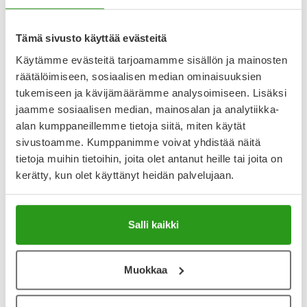
Näytä koko kuvaus
Tämä sivusto käyttää evästeitä
Arvostelut ja kokemuksia
Käytämme evästeitä tarjoamamme sisällön ja mainosten
3.75
räätälöimiseen, sosiaalisen median ominaisuuksien
Kirjoita arvostelu
4 arvostelua
tukemiseen ja kävijämäärämme analysoimiseen. Lisäksi
jaamme sosiaalisen median, mainosalan ja analytiikka-
alan kumppaneillemme tietoja siitä, miten käytät
29.9.2025
sivustoamme. Kumppanimme voivat yhdistää näitä
tietoja muihin tietoihin, joita olet antanut heille tai joita on
Pullon mekaniikks
kerätty, kun olet käyttänyt heidän palvelujaan.
Tuote voi olla ihan hyvä kunhan sitä pullosta saa ulos. Joko
sitä ei tule ollenkaan tai sitten sieltä tulee sellaisella
vauhdilla ja sellainen määtä, että sitä saa kaapia
kylpuhuoneen seiniltä! Herää kysymys, miksi pitää kehitellä
Salli kaikki
uusia huonosti toimivia mekanismeja, kun tuubit ja pipetit
hyvin toimineet.
Muokkaa
4.4.2025
Folorgan tuotteet ovat loistavia.