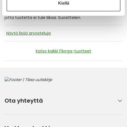
Kiellä
Erittäin hyvä tuote. Seerumin tyyppinen. Hygieeninen
pakkaus. Kätevä annostelu. Alussa vain kevyt painallus,
jotta tuotetta ei tule liikaa. Suosittelen.
Näytä lisää arvosteluja
Katso kaikki Filorga-tuotteet
Ota yhteyttä