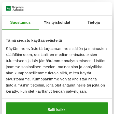
Varaa reseptilääke apteekkiin, maksa apteekissa
Suostumus
Yksityiskohdat
Tietoja
Katso kaikki FENTANYL RATIOPHARM-tuotteet
Tämä sivusto käyttää evästeitä
Käytämme evästeitä tarjoamamme sisällön ja mainosten
räätälöimiseen, sosiaalisen median ominaisuuksien
YA-muistuttaja
tukemiseen ja kävijämäärämme analysoimiseen. Lisäksi
jaamme sosiaalisen median, mainosalan ja analytiikka-
Muistuttajan avulla pidät huolen, että tilaat tarvitsemasi
tuotteet ajoissa, eivätkä ne lopu kesken.
alan kumppaneillemme tietoja siitä, miten käytät
sivustoamme. Kumppanimme voivat yhdistää näitä
Lisää tuote muistuttajaan
tietoja muihin tietoihin, joita olet antanut heille tai joita on
kerätty, kun olet käyttänyt heidän palvelujaan.
Lue lisää muistuttajasta
Salli kaikki