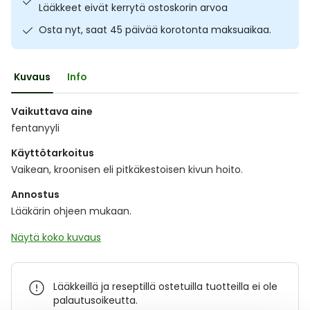
Lääkkeet eivät kerrytä ostoskorin arvoa
Ulkoilu
Vitamiinit
Syylät ja känsät
Osta nyt, saat 45 päivää korotonta maksuaikaa.
Uni ja mieli
YA-tuotesarja
Täit
Kuvaus
Info
Vatsa
Ummetus
Vaikuttava aine
Yskä
fentanyyli
Käyttötarkoitus
Äänen käheys
Vaikean, kroonisen eli pitkäkestoisen kivun hoito.
Annostus
Lääkärin ohjeen mukaan.
Näytä koko kuvaus
Lääkkeillä ja reseptillä ostetuilla tuotteilla ei ole
palautusoikeutta.