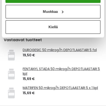
Kela-korvattavuus ja reseptin toimitusmaksu
Tämä tuote ei ole Kela-korvattava. Reseptin
Muokkaa
toimitusmaksu 2,46 € lisätään tuotteen hintaan.
Laske korvauksen suuruus
Kiellä
Vastaavat tuotteet
DUROGESIC 50 mikrog/h DEPOTLAASTARI 5 fol
19,50 €
FENTANYL STADA 50 mikrog/h DEPOTLAASTARI 5
kpl
15,69 €
MATRIFEN 50 mikrog/h DEPOTLAASTARI 5 x 1 kpl
15,69 €