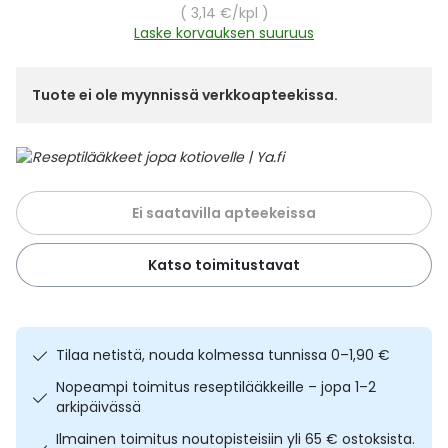
Yleis
Yksikköhinta
3,14 €
/kpl
Laske korvauksen suuruus
Lapset
Vartalon ihonhoito
Nesteytysvalmisteet
Kurkkukipu
Virts
Umme
Tuote ei ole myynnissä verkkoapteekissa.
Matkailu
YA-tuotesarja
Omega-3 ja rasvahapot
Lihas- ja nivelkipu
Virts
Vitam
Raskaus, äitiys ja vauvan hoito
Proteiini ja muut lisäravinteet
Närästys
Silmät, korvat ja nenä
Rauta ja rautalisät
Peräpukamat
Ei saatavilla apteekeissa
Suunhoito
Ravitsemus
Päänsärky
Katso toimitustavat
Sydän ja verenkierto
Sinkki
Ripuli
Tilaa netistä, nouda kolmessa tunnissa 0–1,90 €
Testit, mittarit ja laitteet
Ubikinoni - koentsyymi Q10
Suun kuivuminen
Nopeampi toimitus reseptilääkkeille – jopa 1–2
arkipäivässä
Tupakoinnin lopettaminen
Urheilu ja tarvikkeet
Syyhy
Ilmainen toimitus noutopisteisiin yli 65 € ostoksista.