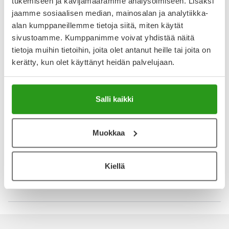
tukemiseen ja kävijämäärämme analysoimiseen. Lisäksi
30.12.2016
jaamme sosiaalisen median, mainosalan ja analytiikka-
Rauhoittava tuote stressitilanteissa
alan kumppaneillemme tietoja siitä, miten käytät
Muutoissa, useamman kissan taloudessa, stressaavassa
sivustoamme. Kumppanimme voivat yhdistää näitä
ympäristössä, pelkoon ja stressiin. Toimii meidän kahden
tietoja muihin tietoihin, joita olet antanut heille tai joita on
kissan taloudessa hyvin!
kerätty, kun olet käyttänyt heidän palvelujaan.
30.12.2016
Salli kaikki
Toimii!
Suosittelen kaikkiin kissakoteihin. Ei tuoksu ihmisen nenään.
Meillä jatkuvassa käytössä kahden aikuisen kissan kanssa.
Muokkaa
Näytä lisää arvosteluja
Kiellä
Katso kaikki Feliway-tuotteet