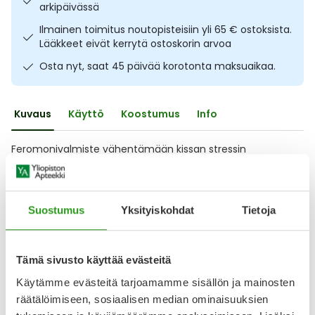
arkipäivässä
Ulkoilu
Vitamiinit
Syylät ja känsät
Ilmainen toimitus noutopisteisiin yli 65 € ostoksista.
Lääkkeet eivät kerrytä ostoskorin arvoa
Uni ja mieli
YA-tuotesarja
Täit
Osta nyt, saat 45 päivää korotonta maksuaikaa.
Vatsa
Ummetus
Kuvaus
Käyttö
Koostumus
Info
Yskä
Feromonivalmiste vähentämään kissan stressin
aiheuttamaa ei-toivottua käyttäytymistä, kuten virtsalla
Äänen käheys
merkkaamista, syrjään vetäytymistä, syömättömyyttä ja
kynsimistä. Haihdutin sisältää kissan omaa feromonia, jolla
on kissaa tyynnyttävä vaikutus.
Suostumus
Yksityiskohdat
Tietoja
Arvostelut ja kokemuksia
5
Tämä sivusto käyttää evästeitä
Kirjoita arvostelu
3 arvostelua
Käytämme evästeitä tarjoamamme sisällön ja mainosten
räätälöimiseen, sosiaalisen median ominaisuuksien