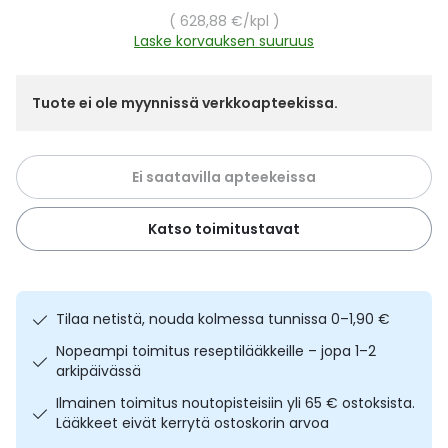
Yleis
Yksikköhinta
628,88 €
/kpl
Laske korvauksen suuruus
Lapset
Vartalon ihonhoito
Nesteytysvalmisteet
Kurkkukipu
Virts
Umme
Matkailu
YA-tuotesarja
Omega-3 ja rasvahapot
Lihas- ja nivelkipu
Virts
Tuote ei ole myynnissä verkkoapteekissa.
Vitam
Raskaus, äitiys ja vauvan hoito
Proteiini ja muut lisäravinteet
Närästys
Ei saatavilla apteekeissa
Silmät, korvat ja nenä
Rauta ja rautalisät
Peräpukamat
Katso toimitustavat
Suunhoito
Ravitsemus
Päänsärky
Sydän ja verenkierto
Sinkki
Ripuli
Tilaa netistä, nouda kolmessa tunnissa 0–1,90 €
Nopeampi toimitus reseptilääkkeille – jopa 1–2
Testit, mittarit ja laitteet
Ubikinoni - koentsyymi Q10
Suun kuivuminen
arkipäivässä
Ilmainen toimitus noutopisteisiin yli 65 € ostoksista.
Tupakoinnin lopettaminen
Urheilu ja tarvikkeet
Syyhy
Lääkkeet eivät kerrytä ostoskorin arvoa