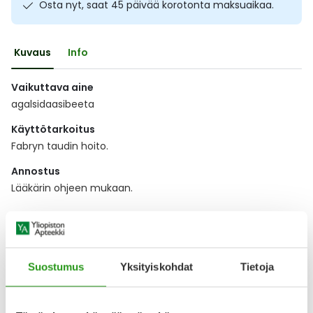
Osta nyt, saat 45 päivää korotonta maksuaikaa.
Ulkoilu
Vitamiinit
Syylät ja känsät
Kuvaus
Info
Uni ja mieli
YA-tuotesarja
Täit
Vaikuttava aine
Vatsa
Ummetus
agalsidaasibeeta
Yskä
Käyttötarkoitus
Fabryn taudin hoito.
Äänen käheys
Annostus
Lääkärin ohjeen mukaan.
Näytä koko kuvaus
Suostumus
Yksityiskohdat
Tietoja
Lääkkeillä ja reseptillä ostetuilla tuotteilla ei ole
palautusoikeutta.