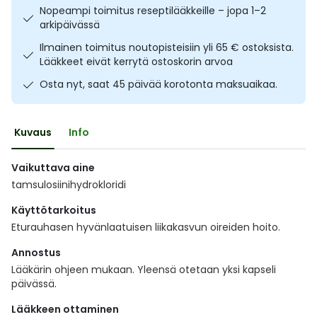
Nopeampi toimitus reseptilääkkeille – jopa 1–2
Ulkoilu
Vitamiinit
Syylät ja känsät
arkipäivässä
Ilmainen toimitus noutopisteisiin yli 65 € ostoksista.
Uni ja mieli
YA-tuotesarja
Täit
Lääkkeet eivät kerrytä ostoskorin arvoa
Osta nyt, saat 45 päivää korotonta maksuaikaa.
Vatsa
Ummetus
Yskä
Kuvaus
Info
Äänen käheys
Vaikuttava aine
tamsulosiinihydrokloridi
Käyttötarkoitus
Eturauhasen hyvänlaatuisen liikakasvun oireiden hoito.
Annostus
Lääkärin ohjeen mukaan. Yleensä otetaan yksi kapseli
päivässä.
Lääkkeen ottaminen