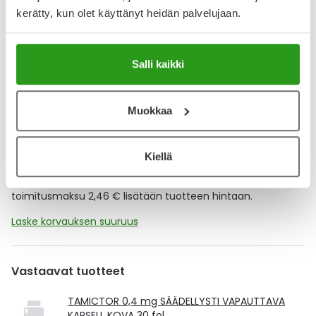
kerätty, kun olet käyttänyt heidän palvelujaan.
Muistuttajan avulla pidät huolen, että tilaat tarvitsemasi
tuotteet ajoissa, eivätkä ne lopu kesken.
Salli kaikki
Lisää tuote muistuttajaan
Lue lisää muistuttajasta
Muokkaa
Kela-korvattavuus ja reseptin toimitusmaksu
Kiellä
Tämä tuote ei ole Kela-korvattava. Reseptin
toimitusmaksu 2,46 € lisätään tuotteen hintaan.
Laske korvauksen suuruus
Vastaavat tuotteet
TAMICTOR 0,4 mg SÄÄDELLYSTI VAPAUTTAVA
KAPSELI, KOVA 30 fol