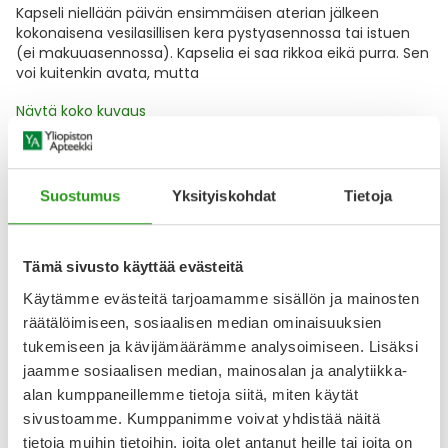
Kapseli niellään päivän ensimmäisen aterian jälkeen
kokonaisena vesilasillisen kera pystyasennossa tai istuen
(ei makuuasennossa). Kapselia ei saa rikkoa eikä purra. Sen
voi kuitenkin avata, mutta
Näytä koko kuvaus
Lääkkeillä ja reseptillä ostetuilla tuotteilla ei ole
Suostumus
Yksityiskohdat
Tietoja
palautusoikeutta.
Tämä sivusto käyttää evästeitä
Varaa reseptilääke apteekkiin, maksa apteekissa
Käytämme evästeitä tarjoamamme sisällön ja mainosten
räätälöimiseen, sosiaalisen median ominaisuuksien
tukemiseen ja kävijämäärämme analysoimiseen. Lisäksi
jaamme sosiaalisen median, mainosalan ja analytiikka-
Katso kaikki EXPROS-tuotteet
alan kumppaneillemme tietoja siitä, miten käytät
sivustoamme. Kumppanimme voivat yhdistää näitä
YA-muistuttaja
tietoja muihin tietoihin, joita olet antanut heille tai joita on