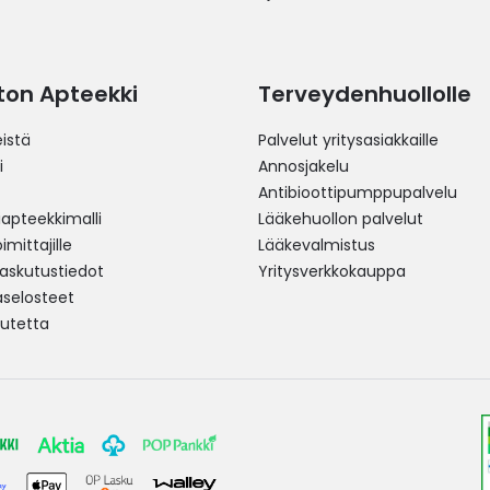
ston Apteekki
Terveydenhuollolle
istä
Palvelut yritysasiakkaille
i
Annosjakelu
Antibioottipumppupalvelu
pteekkimalli
Lääkehuollon palvelut
mittajille
Lääkevalmistus
 laskutustiedot
Yritysverkkokauppa
aselosteet
utetta