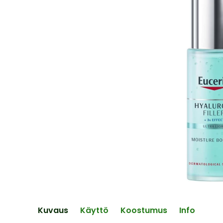
end
of
the
images
gallery
Skip
to
the
Kuvaus
Käyttö
Koostumus
Info
beginning