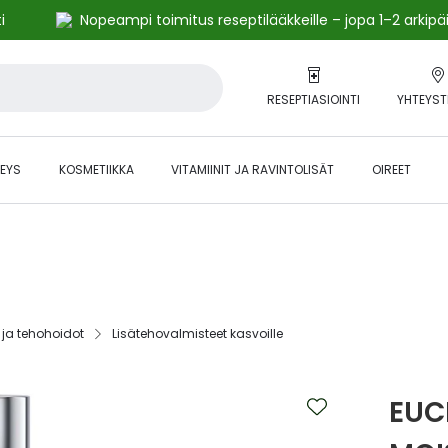
i
Nopeampi toimitus reseptilääkkeille – jopa 1–2 arkipä
RESEPTIASIOINTI
YHTEYST
EYS
KOSMETIIKKA
VITAMIINIT JA RAVINTOLISÄT
OIREET
alihintaiset tuotteet kanta-asiakkaille -24 % to klo 23.59 asti.
ja tehohoidot‎
Lisätehovalmisteet kasvoille‎
EUC