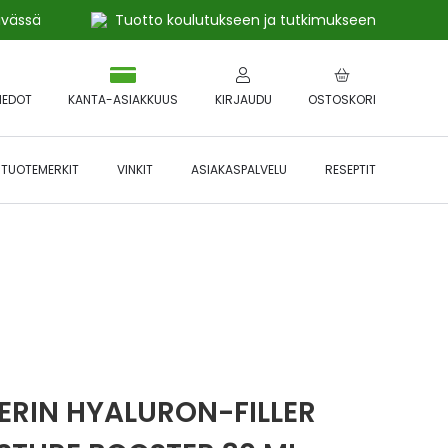
ivässä
Tuotto koulutukseen ja tutkimukseen
IEDOT
KANTA-ASIAKKUUS
KIRJAUDU
OSTOSKORI
TUOTEMERKIT
VINKIT
ASIAKASPALVELU
RESEPTIT
 🔥 *Katso tarkemmat ehdot
Hyödynnä
etu!
ERIN HYALURON-FILLER