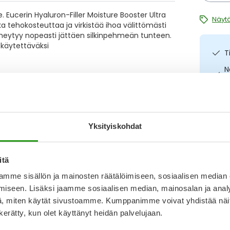
e. Eucerin Hyaluron-Filler Moisture Booster Ultra
Näytä
a tehokosteuttaa ja virkistää ihoa välittömästi
 imeytyy nopeasti jättäen silkinpehmeän tunteen.
e käytettäväksi
T
N
a
I
L
O
Kirjoita arvostelu
Yksityiskohdat
itä
31.7.2025
mme sisällön ja mainosten räätälöimiseen, sosiaalisen median
iseen. Lisäksi jaamme sosiaalisen median, mainosalan ja analy
i hyvä hinta-laatusuhde.
, miten käytät sivustoamme. Kumppanimme voivat yhdistää näitä t
Katso ka
n kerätty, kun olet käyttänyt heidän palvelujaan.
2.2.2025