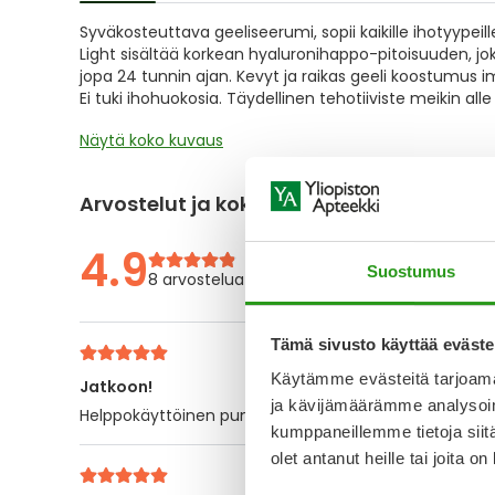
of
Syväkosteuttava geeliseerumi, sopii kaikille ihotyypeill
the
Light sisältää korkean hyaluronihappo-pitoisuuden, jok
images
jopa 24 tunnin ajan. Kevyt ja raikas geeli koostumus
gallery
Ei tuki ihohuokosia. Täydellinen tehotiiviste meikin all
Näytä koko kuvaus
Arvostelut ja kokemuksia
4.9
Suostumus
8 arvostelua
Tämä sivusto käyttää eväste
Käytämme evästeitä tarjoama
Jatkoon!
ja kävijämäärämme analysoim
Helppokäyttöinen pumppupullo ja kiva koostumus. Tos
kumppaneillemme tietoja siitä
olet antanut heille tai joita o