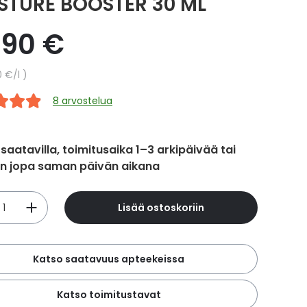
STURE BOOSTER 30 ML
,90 €
hinta
0 €
/l
8 arvostelua
 saatavilla, toimitusaika 1–3 arkipäivää tai
in jopa saman päivän aikana
Lisää ostoskoriin
Katso saatavuus apteekeissa
Katso toimitustavat