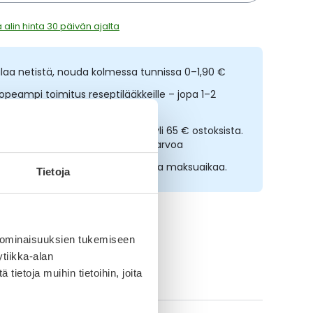
 alin hinta 30 päivän ajalta
ilaa netistä, nouda kolmessa tunnissa 0–1,90 €
opeampi toimitus reseptilääkkeille – jopa 1–2
rkipäivässä
lmainen toimitus noutopisteisiin yli 65 € ostoksista.
ääkkeet eivät kerrytä ostoskorin arvoa
sta nyt, saat 45 päivää korotonta maksuaikaa.
Tietoja
 ominaisuuksien tukemiseen
tiikka-alan
ietoja muihin tietoihin, joita
ikki Eucerin-tuotteet