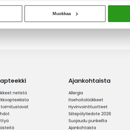
sti ja levittyy hyvin, pieni tippa riittää.
Muokkaa
apteekki
Ajankohtaista
äkkeet netistä
Allergia
erkkoapteekista
Itsehoitolääkkeet
 toimitustavat
Hyvinvointituotteet
ehdot
Siitepölytiedote 2026
yttyä
Suojaudu punkeilta
västeitä
Ajankohtaista