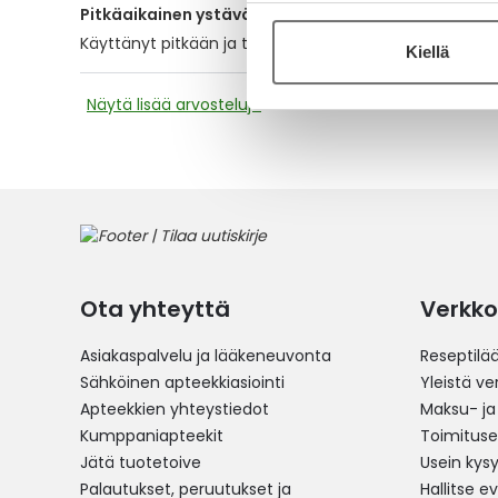
Pitkäaikainen ystävä
Käyttänyt pitkään ja tosi tyytyväinen! Kosteuttaa tuntuva
Kiellä
Näytä lisää arvosteluja
Ota yhteyttä
Verkko
Asiakaspalvelu ja lääkeneuvonta
Reseptilä
Sähköinen apteekkiasiointi
Yleistä v
Apteekkien yhteystiedot
Maksu- ja
Kumppaniapteekit
Toimitus
Jätä tuotetoive
Usein kys
Palautukset, peruutukset ja
Hallitse e