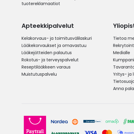
tuotereklamaatiot
Apteekkipalvelut
Yliopi
Kelakorvaus- ja toimitusvälilaskuri
Tietoa me
Lääkekorvaukset ja omavastuu
Rekrytoint
Lääkejätteiden palautus
Medialle
Rokotus- ja terveyspalvelut
Kumppania
Reseptilääkkeen varaus
Tavarantoi
Muistutuspalvelu
Yritys- ja
Tietosuoj
Anna pala