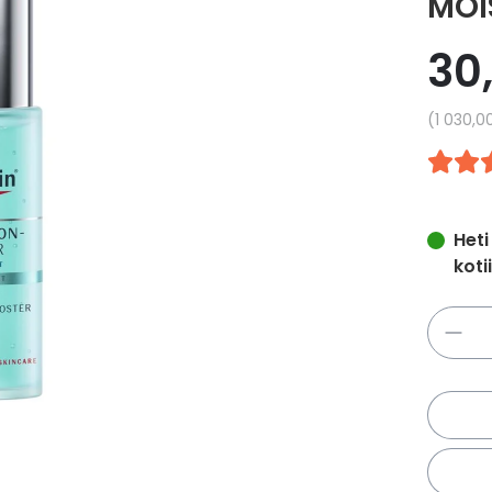
MOI
30
Yksikkö
1 030,0
Heti
koti
Määrä