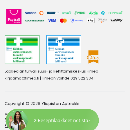
Lääkealan turvallisuus- ja kehittämiskeskus Fimea
kirjaamo@fimea.fi
| Fimean vaihde 029 522 3341
Copyright © 2026 Yliopiston Apteekki
Verkkoapteekin saavutettavuusseloste
Evästeasetukset
Reseptilääkkeet netistä?
Evästekäytäntö