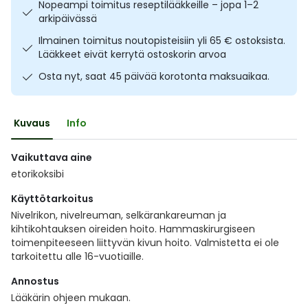
Nopeampi toimitus reseptilääkkeille – jopa 1–2
Ulkoilu
Vitamiinit
Syylät ja känsät
arkipäivässä
Ilmainen toimitus noutopisteisiin yli 65 € ostoksista.
Uni ja mieli
YA-tuotesarja
Täit
Lääkkeet eivät kerrytä ostoskorin arvoa
Osta nyt, saat 45 päivää korotonta maksuaikaa.
Vatsa
Ummetus
Kuvaus
Info
Yskä
Vaikuttava aine
Äänen käheys
etorikoksibi
Käyttötarkoitus
Nivelrikon, nivelreuman, selkärankareuman ja
kihtikohtauksen oireiden hoito. Hammaskirurgiseen
toimenpiteeseen liittyvän kivun hoito. Valmistetta ei ole
tarkoitettu alle 16-vuotiaille.
Annostus
Lääkärin ohjeen mukaan.