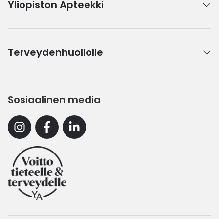
Yliopiston Apteekki
Terveydenhuollolle
Sosiaalinen media
Instagram
Facebook
Linkedin