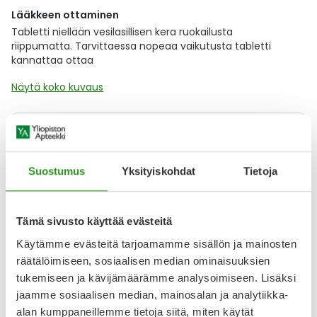
Lääkkeen ottaminen
Tabletti niellään vesilasillisen kera ruokailusta
riippumatta. Tarvittaessa nopeaa vaikutusta tabletti
kannattaa ottaa
Näytä koko kuvaus
Lääkkeillä ja reseptillä ostetuilla tuotteilla ei ole
palautusoikeutta.
Suostumus
Yksityiskohdat
Tietoja
Varaa reseptilääke apteekkiin, maksa apteekissa
Tämä sivusto käyttää evästeitä
Käytämme evästeitä tarjoamamme sisällön ja mainosten
räätälöimiseen, sosiaalisen median ominaisuuksien
Katso kaikki ETORICOXIB RATIOPHARM-tuotteet
tukemiseen ja kävijämäärämme analysoimiseen. Lisäksi
jaamme sosiaalisen median, mainosalan ja analytiikka-
alan kumppaneillemme tietoja siitä, miten käytät