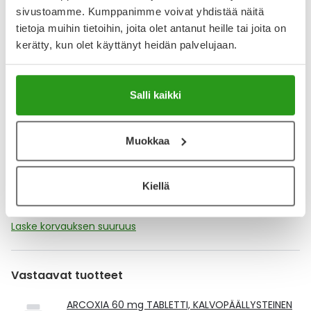
YA-muistuttaja
sivustoamme. Kumppanimme voivat yhdistää näitä
tietoja muihin tietoihin, joita olet antanut heille tai joita on
Muistuttajan avulla pidät huolen, että tilaat tarvitsemasi
tuotteet ajoissa, eivätkä ne lopu kesken.
kerätty, kun olet käyttänyt heidän palvelujaan.
Lisää tuote muistuttajaan
Salli kaikki
Lue lisää muistuttajasta
Muokkaa
Kela-korvattavuus ja reseptin toimitusmaksu
Kiellä
Tämä tuote ei ole Kela-korvattava. Reseptin
toimitusmaksu 2,46 € lisätään tuotteen hintaan.
Laske korvauksen suuruus
Vastaavat tuotteet
ARCOXIA 60 mg TABLETTI, KALVOPÄÄLLYSTEINEN