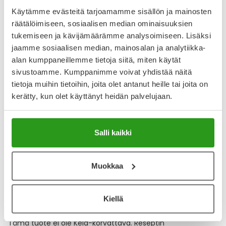
Käytämme evästeitä tarjoamamme sisällön ja mainosten
Varaa reseptilääke apteekkiin, maksa apteekissa
räätälöimiseen, sosiaalisen median ominaisuuksien
tukemiseen ja kävijämäärämme analysoimiseen. Lisäksi
jaamme sosiaalisen median, mainosalan ja analytiikka-
Katso kaikki ETHACILIN-tuotteet
alan kumppaneillemme tietoja siitä, miten käytät
sivustoamme. Kumppanimme voivat yhdistää näitä
tietoja muihin tietoihin, joita olet antanut heille tai joita on
YA-muistuttaja
kerätty, kun olet käyttänyt heidän palvelujaan.
Muistuttajan avulla pidät huolen, että tilaat tarvitsemasi
tuotteet ajoissa, eivätkä ne lopu kesken.
Salli kaikki
Lisää tuote muistuttajaan
Muokkaa
Lue lisää muistuttajasta
Kiellä
Kela-korvattavuus ja reseptin toimitusmaksu
Tämä tuote ei ole Kela-korvattava. Reseptin