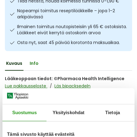
Tilaa netistä, nouda kolmessa tunnissa 0–1,90 €
Ulkoilu
Vitamiinit
Syylät ja känsät
Nopeampi toimitus reseptilääkkeille – jopa 1–2
arkipäivässä
Uni ja mieli
YA-tuotesarja
Täit
Ilmainen toimitus noutopisteisiin yli 65 € ostoksista.
Lääkkeet eivät kerrytä ostoskorin arvoa
Vatsa
Ummetus
Osta nyt, saat 45 päivää korotonta maksuaikaa.
Yskä
Kuvaus
Info
Äänen käheys
Lääkeoppaan tiedot: ©Pharmaca Health Intelligence
Lue pakkausseloste
Läs bipacksedeln
Lääkkeillä ja reseptillä ostetuilla tuotteilla ei ole
Suostumus
Yksityiskohdat
Tietoja
palautusoikeutta.
Tämä sivusto käyttää evästeitä