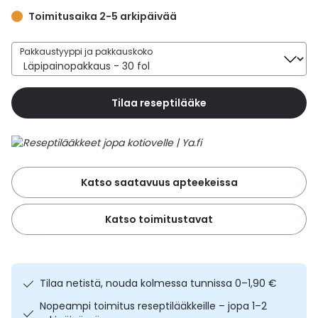
Yleis
Toimitusaika 2-5 arkipäivää
Lapset
Vartalon ihonhoito
Nesteytysvalmisteet
Kurkkukipu
Virts
Umme
Pakkaustyyppi ja pakkauskoko
Matkailu
YA-tuotesarja
Omega-3 ja rasvahapot
Lihas- ja nivelkipu
Virts
Vitam
Tilaa reseptilääke
Raskaus, äitiys ja vauvan hoito
Proteiini ja muut lisäravinteet
Närästys
Silmät, korvat ja nenä
Rauta ja rautalisät
Peräpukamat
Katso saatavuus apteekeissa
Suunhoito
Ravitsemus
Päänsärky
Katso toimitustavat
Sydän ja verenkierto
Sinkki
Ripuli
Testit, mittarit ja laitteet
Ubikinoni - koentsyymi Q10
Suun kuivuminen
Tilaa netistä, nouda kolmessa tunnissa 0–1,90 €
Tupakoinnin lopettaminen
Urheilu ja tarvikkeet
Syyhy
Nopeampi toimitus reseptilääkkeille – jopa 1–2