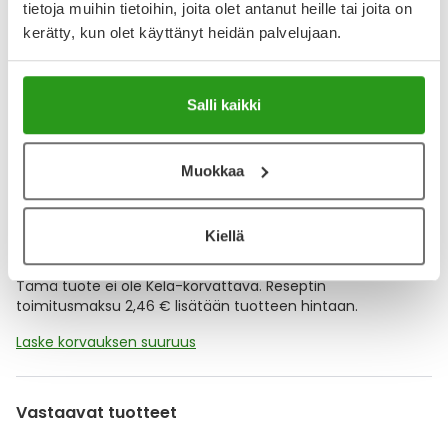
tietoja muihin tietoihin, joita olet antanut heille tai joita on
YA-muistuttaja
kerätty, kun olet käyttänyt heidän palvelujaan.
Muistuttajan avulla pidät huolen, että tilaat tarvitsemasi
tuotteet ajoissa, eivätkä ne lopu kesken.
Salli kaikki
Lisää tuote muistuttajaan
Muokkaa
Lue lisää muistuttajasta
Kiellä
Kela-korvattavuus ja reseptin toimitusmaksu
Tämä tuote ei ole Kela-korvattava. Reseptin
toimitusmaksu 2,46 € lisätään tuotteen hintaan.
Laske korvauksen suuruus
Vastaavat tuotteet