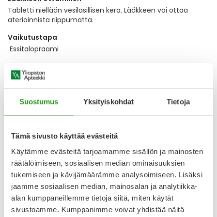
Tabletti niellään vesilasillisen kera. Lääkkeen voi ottaa
aterioinnista riippumatta.
Vaikutustapa
Essitalopraami
Näytä koko kuvaus
Lääkkeillä ja reseptillä ostetuilla tuotteilla ei ole
Suostumus
Yksityiskohdat
Tietoja
palautusoikeutta.
Tämä sivusto käyttää evästeitä
Käytämme evästeitä tarjoamamme sisällön ja mainosten
Varaa reseptilääke apteekkiin, maksa apteekissa
räätälöimiseen, sosiaalisen median ominaisuuksien
tukemiseen ja kävijämäärämme analysoimiseen. Lisäksi
jaamme sosiaalisen median, mainosalan ja analytiikka-
Katso kaikki ESCITALOPRAM ACTAVIS-tuotteet
alan kumppaneillemme tietoja siitä, miten käytät
sivustoamme. Kumppanimme voivat yhdistää näitä