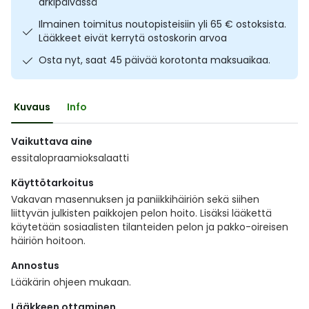
arkipäivässä
Ulkoilu
Vitamiinit
Syylät ja känsät
Ilmainen toimitus noutopisteisiin yli 65 € ostoksista.
Lääkkeet eivät kerrytä ostoskorin arvoa
Uni ja mieli
YA-tuotesarja
Täit
Osta nyt, saat 45 päivää korotonta maksuaikaa.
Vatsa
Ummetus
Kuvaus
Info
Yskä
Vaikuttava aine
essitalopraamioksalaatti
Äänen käheys
Käyttötarkoitus
Vakavan masennuksen ja paniikkihäiriön sekä siihen
liittyvän julkisten paikkojen pelon hoito. Lisäksi lääkettä
käytetään sosiaalisten tilanteiden pelon ja pakko-oireisen
häiriön hoitoon.
Annostus
Lääkärin ohjeen mukaan.
Lääkkeen ottaminen