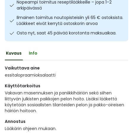
Nopeampi toimitus reseptilääkkeille – jopa 1–2
Ulkoilu
Vitamiinit
Syylät ja känsät
arkipäivässä
Ilmainen toimitus noutopisteisiin yli 65 € ostoksista.
Uni ja mieli
YA-tuotesarja
Täit
Lääkkeet eivät kerrytä ostoskorin arvoa
Osta nyt, saat 45 päivää korotonta maksuaikaa.
Vatsa
Ummetus
Kuvaus
Info
Yskä
Vaikuttava aine
Äänen käheys
essitalopraamioksalaatti
Käyttötarkoitus
Vakavan masennuksen ja paniikkihäiriön sekä siihen
liittyvän julkisten paikkojen pelon hoito. Lisäksi lääkettä
käytetään sosiaalisten tilanteiden pelon ja pakko-oireisen
häiriön hoitoon.
Annostus
Lääkärin ohjeen mukaan.