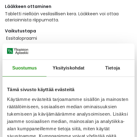
Lääkkeen ottaminen
Tabletti niellään vesilasillisen kera. Lääkkeen voi ottaa
aterioinnista riippumatta.
Vaikutustapa
Essitalopraami
Näytä koko kuvaus
Suostumus
Yksityiskohdat
Tietoja
Lääkkeillä ja reseptillä ostetuilla tuotteilla ei ole
palautusoikeutta.
Tämä sivusto käyttää evästeitä
Käytämme evästeitä tarjoamamme sisällön ja mainosten
Varaa reseptilääke apteekkiin, maksa apteekissa
räätälöimiseen, sosiaalisen median ominaisuuksien
tukemiseen ja kävijämäärämme analysoimiseen. Lisäksi
jaamme sosiaalisen median, mainosalan ja analytiikka-
alan kumppaneillemme tietoja siitä, miten käytät
Katso kaikki ESCITALOPRAM ACTAVIS-tuotteet
sivustoamme. Kumppanimme voivat yhdistää näitä