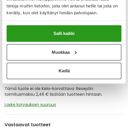
tietoja muihin tietoihin, joita olet antanut heille tai joita on
YA-muistuttaja
kerätty, kun olet käyttänyt heidän palvelujaan.
Muistuttajan avulla pidät huolen, että tilaat tarvitsemasi
tuotteet ajoissa, eivätkä ne lopu kesken.
Salli kaikki
Lisää tuote muistuttajaan
Muokkaa
Lue lisää muistuttajasta
Kiellä
Kela-korvattavuus ja reseptin toimitusmaksu
Tämä tuote ei ole Kela-korvattava. Reseptin
toimitusmaksu 2,46 € lisätään tuotteen hintaan.
Laske korvauksen suuruus
Vastaavat tuotteet