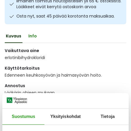
Ilmainen toimitus noutopisteisiin yli 65 € ostoksista.
Ulkoilu
Vitamiinit
Syylät ja känsät
Lääkkeet eivät kerrytä ostoskorin arvoa
Osta nyt, saat 45 päivää korotonta maksuaikaa.
Uni ja mieli
YA-tuotesarja
Täit
Kuvaus
Info
Vatsa
Ummetus
Vaikuttava aine
Yskä
erlotinibihydrokloridi
Käyttötarkoitus
Äänen käheys
Edenneen keuhkosyövän ja haimasyövän hoito.
Annostus
Lääkärin ohjeen mukaan.
Näytä koko kuvaus
Suostumus
Yksityiskohdat
Tietoja
Lääkkeillä ja reseptillä ostetuilla tuotteilla ei ole
palautusoikeutta.