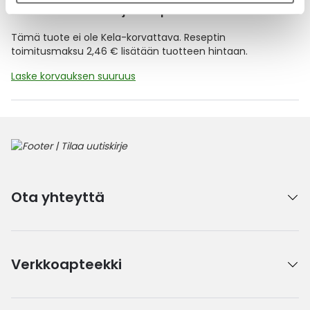
Kela-korvattavuus ja reseptin toimitusmaksu
Tämä tuote ei ole Kela-korvattava. Reseptin
toimitusmaksu 2,46 € lisätään tuotteen hintaan.
Laske korvauksen suuruus
Ota yhteyttä
Verkkoapteekki