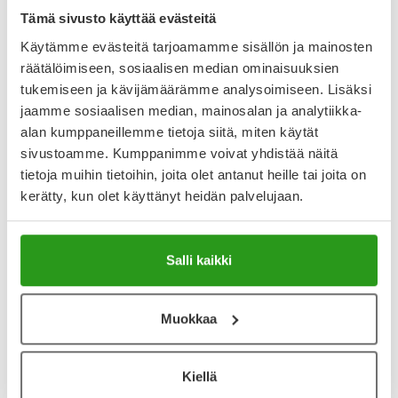
Tämä sivusto käyttää evästeitä
Käytämme evästeitä tarjoamamme sisällön ja mainosten
räätälöimiseen, sosiaalisen median ominaisuuksien
Varaa reseptilääke apteekkiin, maksa apteekissa
tukemiseen ja kävijämäärämme analysoimiseen. Lisäksi
jaamme sosiaalisen median, mainosalan ja analytiikka-
alan kumppaneillemme tietoja siitä, miten käytät
Katso kaikki ERLOTINIB STADA-tuotteet
sivustoamme. Kumppanimme voivat yhdistää näitä
tietoja muihin tietoihin, joita olet antanut heille tai joita on
kerätty, kun olet käyttänyt heidän palvelujaan.
YA-muistuttaja
Muistuttajan avulla pidät huolen, että tilaat tarvitsemasi
Salli kaikki
tuotteet ajoissa, eivätkä ne lopu kesken.
Lisää tuote muistuttajaan
Muokkaa
Lue lisää muistuttajasta
Kiellä