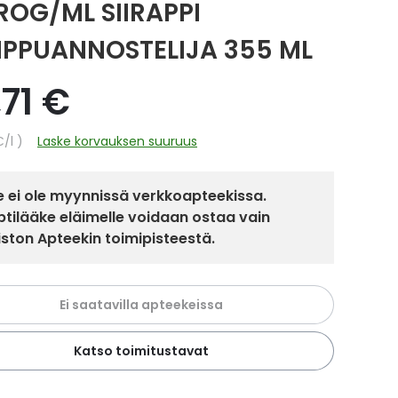
ROG/ML SIIRAPPI
PPUANNOSTELIJA 355 ML
,71 €
hinta
€
/l
Laske korvauksen suuruus
 ei ole myynnissä verkkoapteekissa.
tilääke eläimelle voidaan ostaa vain
iston Apteekin toimipisteestä.
Ei saatavilla apteekeissa
Katso toimitustavat