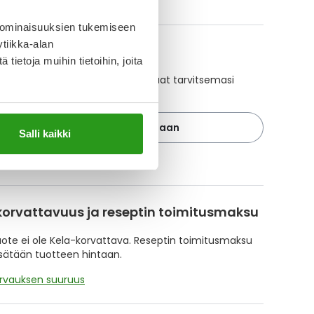
ikki EQUIPULMIN VET.-tuotteet
 ominaisuuksien tukemiseen
tiikka-alan
A-muistuttaja
ietoja muihin tietoihin, joita
ajan avulla pidät huolen, että tilaat tarvitsemasi
 ajoissa, eivätkä ne lopu kesken.
Lisää tuote muistuttajaan
Salli kaikki
ä muistuttajasta
korvattavuus ja reseptin toimitusmaksu
te ei ole Kela-korvattava. Reseptin toimitusmaksu
isätään tuotteen hintaan.
orvauksen suuruus