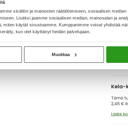
Katso ka
itä
mme sisällön ja mainosten räätälöimiseen, sosiaalisen median
iseen. Lisäksi jaamme sosiaalisen median, mainosalan ja analy
Y
, miten käytät sivustoamme. Kumppanimme voivat yhdistää näitä t
n kerätty, kun olet käyttänyt heidän palvelujaan.
Muistutt
tuotteet
Muokkaa
Lue lisä
Kela-
Tämä tuo
2,46 € l
Laske k