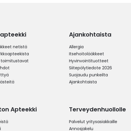
apteekki
Ajankohtaista
äkkeet netistä
Allergia
erkkoapteekista
Itsehoitolääkkeet
 toimitustavat
Hyvinvointituotteet
ehdot
Siitepölytiedote 2026
yttyä
Suojaudu punkeilta
västeitä
Ajankohtaista
ston Apteekki
Terveydenhuollolle
istä
Palvelut yritysasiakkaille
i
Annosjakelu