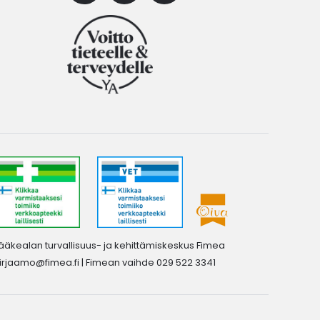
ääkealan turvallisuus- ja kehittämiskeskus Fimea
irjaamo@fimea.fi
| Fimean vaihde 029 522 3341