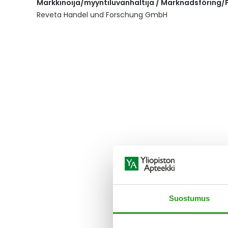
Markkinoija/myyntiluvanhaltija / Marknadsföring/F
the
images
Reveta Handel und Forschung GmbH
gallery
Suostumus