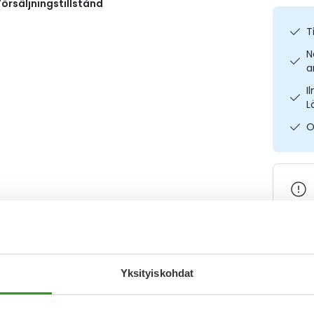
örsäljningstillstånd
T
N
a
I
L
O
Varaa
Yksityiskohdat