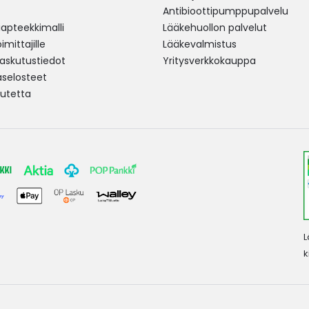
Antibioottipumppupalvelu
pteekkimalli
Lääkehuollon palvelut
mittajille
Lääkevalmistus
 laskutustiedot
Yritysverkkokauppa
aselosteet
utetta
L
k