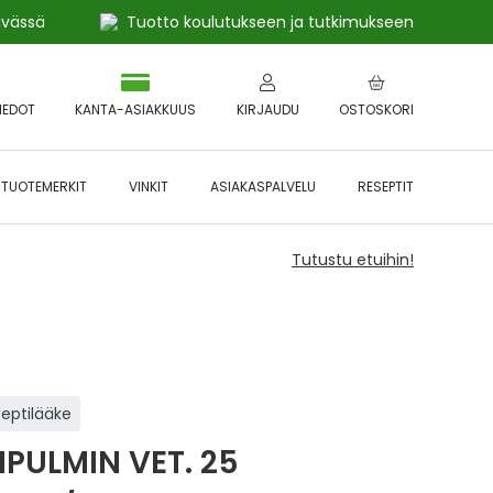
ivässä
Tuotto koulutukseen ja tutkimukseen
IEDOT
KANTA-ASIAKKUUS
KIRJAUDU
OSTOSKORI
TUOTEMERKIT
VINKIT
ASIAKASPALVELU
RESEPTIT
Tutustu etuihin!
septilääke
IPULMIN VET. 25