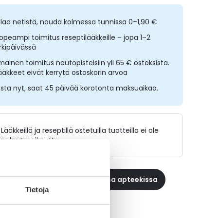
ilaa netistä, nouda kolmessa tunnissa 0–1,90 €
opeampi toimitus reseptilääkkeille – jopa 1–2
rkipäivässä
lmainen toimitus noutopisteisiin yli 65 € ostoksista.
ääkkeet eivät kerrytä ostoskorin arvoa
sta nyt, saat 45 päivää korotonta maksuaikaa.
Lääkkeillä ja reseptillä ostetuilla tuotteilla ei ole
palautusoikeutta.
 reseptilääke apteekkiin, maksa apteekissa
Tietoja