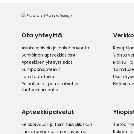
Ota yhteyttä
Verkko
Asiakaspalvelu ja lääkeneuvonta
Reseptilä
Sähköinen apteekkiasiointi
Yleistä v
Apteekkien yhteystiedot
Maksu- ja
Kumppaniapteekit
Toimitus
Jätä tuotetoive
Usein kys
Palautukset, peruutukset ja
Hallitse e
tuotereklamaatiot
Apteekkipalvelut
Yliopi
Kelakorvaus- ja toimitusvälilaskuri
Tietoa me
Lääkekorvaukset ja omavastuu
Rekrytoint