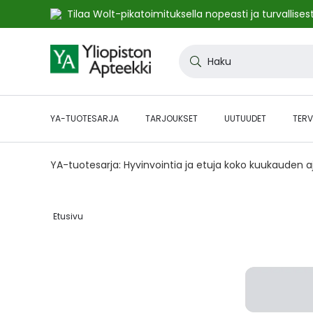
Tilaa Wolt-pikatoimituksella nopeasti ja turvallisest
Skip
to
Haku
Content
YA-TUOTESARJA
TARJOUKSET
UUTUUDET
TERV
YA-tuotesarja: Hyvinvointia ja etuja koko kuukauden 
Etusivu‎
Skip
to
the
end