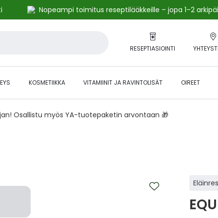
i
Nopeampi toimitus reseptilääkkeille – jopa 1–2 arkipä
RESEPTIASIOINTI
YHTEYST
EYS
KOSMETIIKKA
VITAMIINIT JA RAVINTOLISÄT
OIREET
ajan! Osallistu myös YA-tuotepaketin arvontaan 🎁
Eläinre
EQU