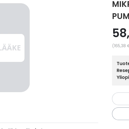
MIK
PUM
58
Yksikkö
165,38 
Tuote
Resep
Yliop