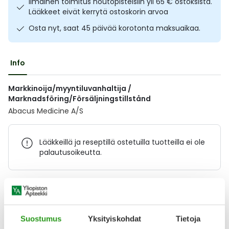
Ilmainen toimitus noutopisteisiin yli 65 € ostoksista.
Ulkoilu
Vitamiinit
Syylät ja känsät
Lääkkeet eivät kerrytä ostoskorin arvoa
Osta nyt, saat 45 päivää korotonta maksuaikaa.
Uni ja mieli
YA-tuotesarja
Täit
Info
Vatsa
Ummetus
Markkinoija/myyntiluvanhaltija /
Yskä
Marknadsföring/Försäljningstillstånd
Abacus Medicine A/S
Äänen käheys
Lääkkeillä ja reseptillä ostetuilla tuotteilla ei ole
palautusoikeutta.
Varaa reseptilääke apteekkiin, maksa apteekissa
Suostumus
Yksityiskohdat
Tietoja