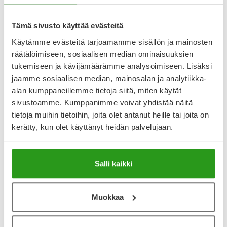
Katso kaikki EFIENT ABACUS MEDICINE-tuotteet
Tämä sivusto käyttää evästeitä
Käytämme evästeitä tarjoamamme sisällön ja mainosten
YA-muistuttaja
räätälöimiseen, sosiaalisen median ominaisuuksien
Muistuttajan avulla pidät huolen, että tilaat tarvitsemasi
tukemiseen ja kävijämäärämme analysoimiseen. Lisäksi
tuotteet ajoissa, eivätkä ne lopu kesken.
jaamme sosiaalisen median, mainosalan ja analytiikka-
alan kumppaneillemme tietoja siitä, miten käytät
Lisää tuote muistuttajaan
sivustoamme. Kumppanimme voivat yhdistää näitä
tietoja muihin tietoihin, joita olet antanut heille tai joita on
Lue lisää muistuttajasta
kerätty, kun olet käyttänyt heidän palvelujaan.
Kela-korvattavuus ja reseptin toimitusmaksu
Salli kaikki
Tämä tuote ei ole Kela-korvattava. Reseptin
toimitusmaksu 2,46 € lisätään tuotteen hintaan.
Muokkaa
Laske korvauksen suuruus