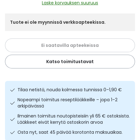
Yleis
Laske korvauksen suuruus
Lapset
Vartalon ihonhoito
Nesteytysvalmisteet
Kurkkukipu
Virts
Umme
Tuote ei ole myynnissä verkkoapteekissa.
Matkailu
YA-tuotesarja
Omega-3 ja rasvahapot
Lihas- ja nivelkipu
Virts
Vitam
Ei saatavilla apteekeissa
Raskaus, äitiys ja vauvan hoito
Proteiini ja muut lisäravinteet
Närästys
Katso toimitustavat
Silmät, korvat ja nenä
Rauta ja rautalisät
Peräpukamat
Suunhoito
Ravitsemus
Päänsärky
Tilaa netistä, nouda kolmessa tunnissa 0–1,90 €
Sydän ja verenkierto
Sinkki
Ripuli
Nopeampi toimitus reseptilääkkeille – jopa 1–2
arkipäivässä
Testit, mittarit ja laitteet
Ubikinoni - koentsyymi Q10
Suun kuivuminen
Ilmainen toimitus noutopisteisiin yli 65 € ostoksista.
Lääkkeet eivät kerrytä ostoskorin arvoa
Tupakoinnin lopettaminen
Urheilu ja tarvikkeet
Syyhy
Osta nyt, saat 45 päivää korotonta maksuaikaa.