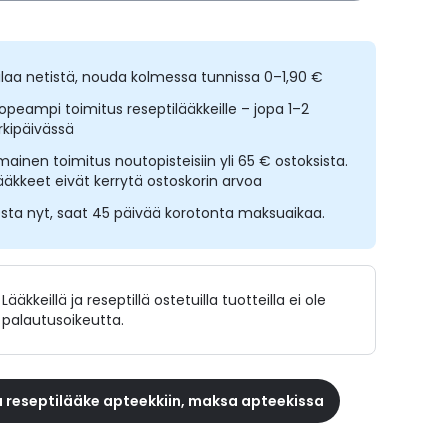
ilaa netistä, nouda kolmessa tunnissa 0–1,90 €
opeampi toimitus reseptilääkkeille – jopa 1–2
rkipäivässä
lmainen toimitus noutopisteisiin yli 65 € ostoksista.
ääkkeet eivät kerrytä ostoskorin arvoa
sta nyt, saat 45 päivää korotonta maksuaikaa.
Lääkkeillä ja reseptillä ostetuilla tuotteilla ei ole
palautusoikeutta.
 reseptilääke apteekkiin, maksa apteekissa