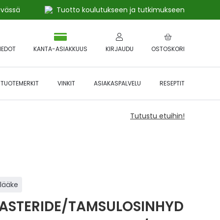
ivässä
Tuotto koulutukseen ja tutkimukseen
IEDOT
KANTA-ASIAKKUUS
KIRJAUDU
OSTOSKORI
TUOTEMERKIT
VINKIT
ASIAKASPALVELU
RESEPTIT
Tutustu etuihin!
ilääke
ASTERIDE/TAMSULOSINHYD