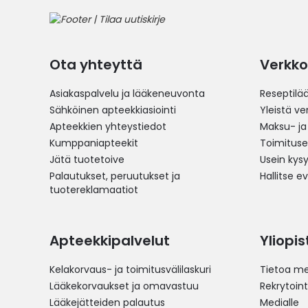
Ota yhteyttä
Verkko
Asiakaspalvelu ja lääkeneuvonta
Reseptilä
Sähköinen apteekkiasiointi
Yleistä v
Apteekkien yhteystiedot
Maksu- ja
Kumppaniapteekit
Toimitus
Jätä tuotetoive
Usein kys
Palautukset, peruutukset ja
Hallitse e
tuotereklamaatiot
Apteekkipalvelut
Yliopi
Kelakorvaus- ja toimitusvälilaskuri
Tietoa me
Lääkekorvaukset ja omavastuu
Rekrytoint
Lääkejätteiden palautus
Medialle