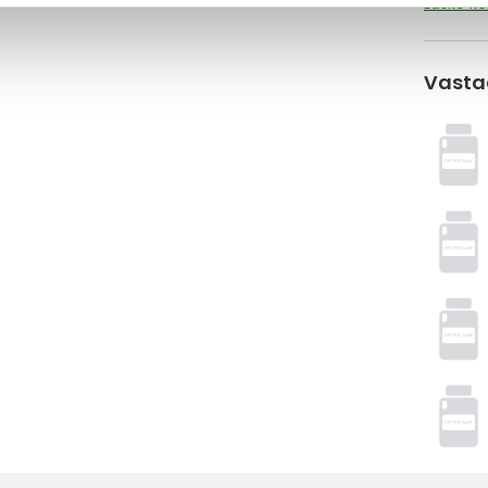
Laske k
Vasta