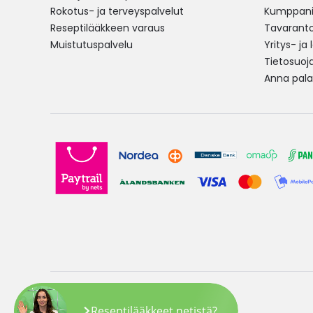
Rokotus- ja terveyspalvelut
Kumppania
Reseptilääkkeen varaus
Tavarantoi
Muistutuspalvelu
Yritys- ja
Tietosuoj
Anna pala
Copyright © 2026 Yliopiston Apteekki
Reseptilääkkeet netistä?