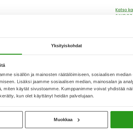
Katso k
SANDOZ-
Y
Yksityiskohdat
Muistutt
tuotteet
itä
mme sisällön ja mainosten räätälöimiseen, sosiaalisen median
iseen. Lisäksi jaamme sosiaalisen median, mainosalan ja analy
Lue lisä
, miten käytät sivustoamme. Kumppanimme voivat yhdistää näitä t
n kerätty, kun olet käyttänyt heidän palvelujaan.
Kela-
Tämä tuo
Muokkaa
2,46 € l