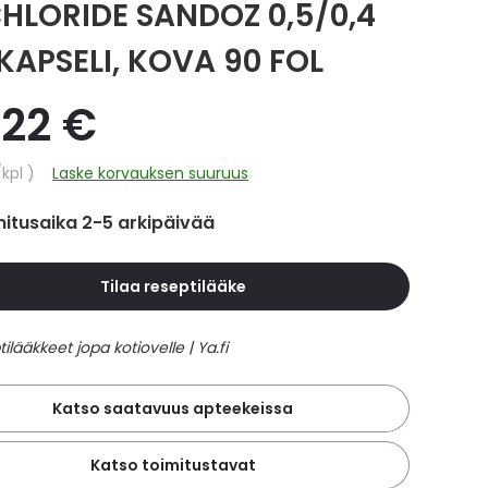
HLORIDE SANDOZ 0,5/0,4
KAPSELI, KOVA 90 FOL
,22 €
hinta
/kpl
Laske korvauksen suuruus
itusaika 2-5 arkipäivää
Tilaa reseptilääke
Katso saatavuus apteekeissa
Katso toimitustavat