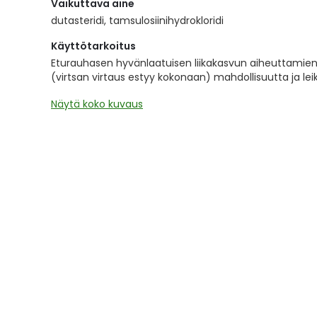
Vaikuttava aine
the
images
dutasteridi, tamsulosiinihydrokloridi
gallery
Käyttötarkoitus
Eturauhasen hyvänlaatuisen liikakasvun aiheuttamie
(virtsan virtaus estyy kokonaan) mahdollisuutta ja le
Näytä koko kuvaus