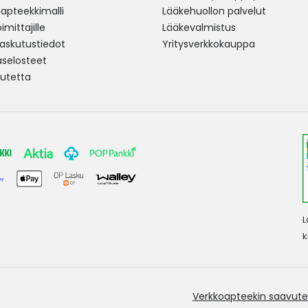
pteekkimalli
Lääkehuollon palvelut
mittajille
Lääkevalmistus
 laskutustiedot
Yritysverkkokauppa
aselosteet
utetta
L
k
Verkkoapteekin saavute