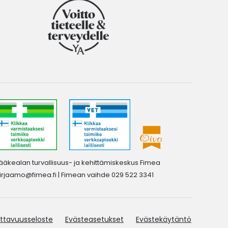
ääkealan turvallisuus- ja kehittämiskeskus Fimea
irjaamo@fimea.fi
| Fimean vaihde 029 522 3341
ttavuusseloste
Evästeasetukset
Evästekäytäntö