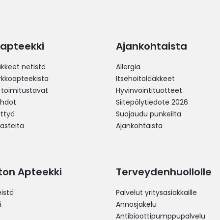
apteekki
Ajankohtaista
äkkeet netistä
Allergia
erkkoapteekista
Itsehoitolääkkeet
 toimitustavat
Hyvinvointituotteet
ehdot
Siitepölytiedote 2026
yttyä
Suojaudu punkeilta
västeitä
Ajankohtaista
ston Apteekki
Terveydenhuollolle
istä
Palvelut yritysasiakkaille
i
Annosjakelu
Antibioottipumppupalvelu