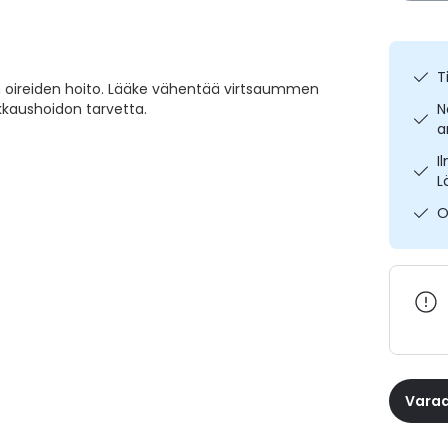
T
n oireiden hoito. Lääke vähentää virtsaummen
ikkaushoidon tarvetta.
N
a
I
L
O
Varaa