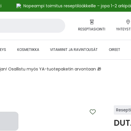
i
Nopeampi toimitus reseptilääkkeille – jopa 1–2 arkipä
RESEPTIASIOINTI
YHTEYST
EYS
KOSMETIIKKA
VITAMIINIT JA RAVINTOLISÄT
OIREET
ajan! Osallistu myös YA-tuotepaketin arvontaan 🎁
Resept
DUT