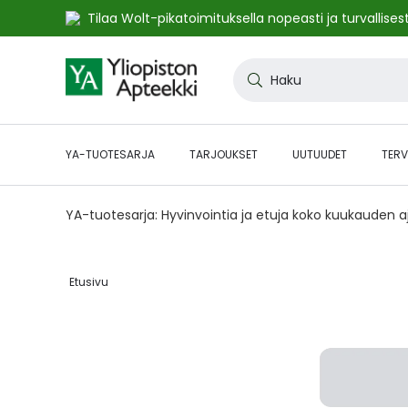
Tilaa Wolt-pikatoimituksella nopeasti ja turvallisest
Skip
to
Haku
Content
YA-TUOTESARJA
TARJOUKSET
UUTUUDET
TERV
YA-tuotesarja: Hyvinvointia ja etuja koko kuukauden 
Etusivu‎
Skip
to
the
end