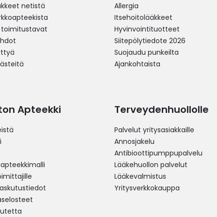
äkkeet netistä
Allergia
erkkoapteekista
Itsehoitolääkkeet
 toimitustavat
Hyvinvointituotteet
ehdot
Siitepölytiedote 2026
yttyä
Suojaudu punkeilta
västeitä
Ajankohtaista
ston Apteekki
Terveydenhuollolle
istä
Palvelut yritysasiakkaille
i
Annosjakelu
Antibioottipumppupalvelu
pteekkimalli
Lääkehuollon palvelut
mittajille
Lääkevalmistus
 laskutustiedot
Yritysverkkokauppa
aselosteet
utetta