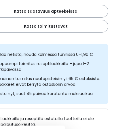
Katso saatavuus apteekeissa
Katso toimitustavat
ilaa netistä, nouda kolmessa tunnissa 0–1,90 €
opeampi toimitus reseptilääkkeille – jopa 1–2
rkipäivässä
lmainen toimitus noutopisteisiin yli 65 € ostoksista.
ääkkeet eivät kerrytä ostoskorin arvoa
sta nyt, saat 45 päivää korotonta maksuaikaa.
Lääkkeillä ja reseptillä ostetuilla tuotteilla ei ole
palautusoikeutta.