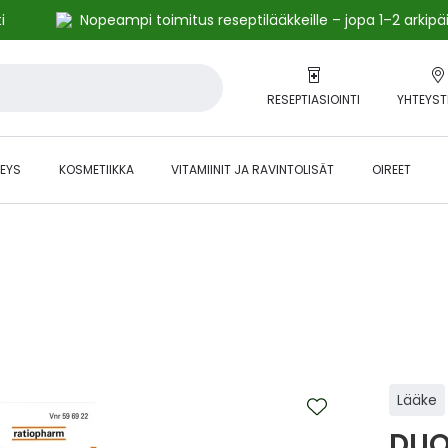
i
Nopeampi toimitus reseptilääkkeille – jopa 1–2 arkipä
RESEPTIASIOINTI
YHTEYST
EYS
KOSMETIIKKA
VITAMIINIT JA RAVINTOLISÄT
OIREET
alihintaiset tuotteet kanta-asiakkaille -24 % to klo 23.59 asti.
Lääke
DUO