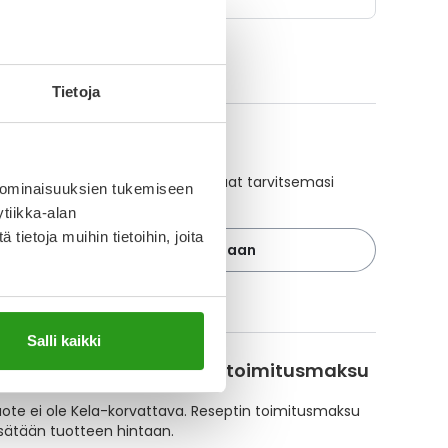
ikki Duonasa-tuotteet
Tietoja
A-muistuttaja
ajan avulla pidät huolen, että tilaat tarvitsemasi
 ominaisuuksien tukemiseen
 ajoissa, eivätkä ne lopu kesken.
tiikka-alan
ietoja muihin tietoihin, joita
Lisää tuote muistuttajaan
ä muistuttajasta
Salli kaikki
korvattavuus ja reseptin toimitusmaksu
te ei ole Kela-korvattava. Reseptin toimitusmaksu
isätään tuotteen hintaan.