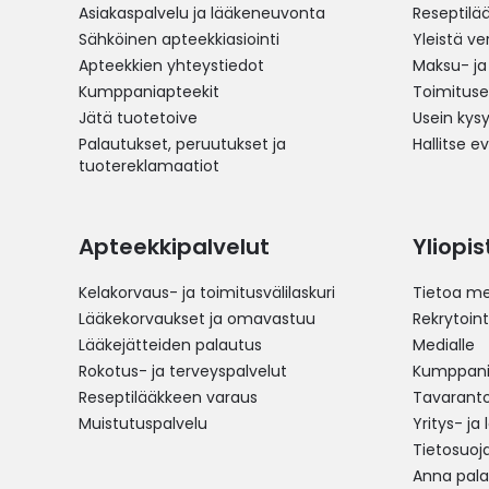
Asiakaspalvelu ja lääkeneuvonta
Reseptilä
Sähköinen apteekkiasiointi
Yleistä v
Apteekkien yhteystiedot
Maksu- ja
Kumppaniapteekit
Toimitus
Jätä tuotetoive
Usein kys
Palautukset, peruutukset ja
Hallitse e
tuotereklamaatiot
Apteekkipalvelut
Yliopi
Kelakorvaus- ja toimitusvälilaskuri
Tietoa me
Lääkekorvaukset ja omavastuu
Rekrytoint
Lääkejätteiden palautus
Medialle
Rokotus- ja terveyspalvelut
Kumppania
Reseptilääkkeen varaus
Tavarantoi
Muistutuspalvelu
Yritys- ja
Tietosuoj
Anna pala