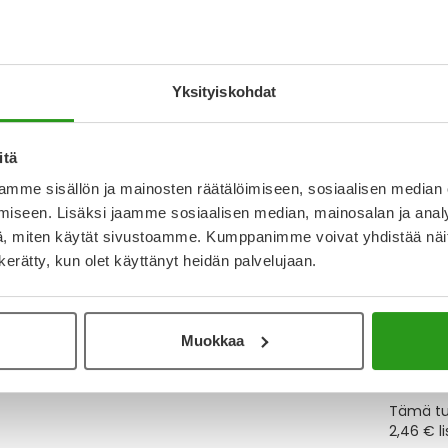
Katso ka
Yksityiskohdat
Y
itä
Muistutt
mme sisällön ja mainosten räätälöimiseen, sosiaalisen median
tuotteet
iseen. Lisäksi jaamme sosiaalisen median, mainosalan ja analy
, miten käytät sivustoamme. Kumppanimme voivat yhdistää näitä t
n kerätty, kun olet käyttänyt heidän palvelujaan.
Lue lisä
Muokkaa
Kela-
Tämä tuo
2,46 € l