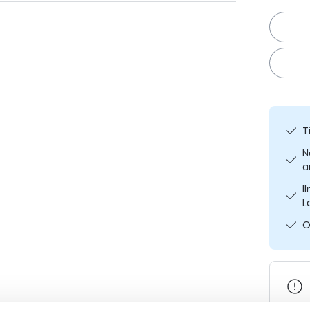
T
N
a
I
L
O