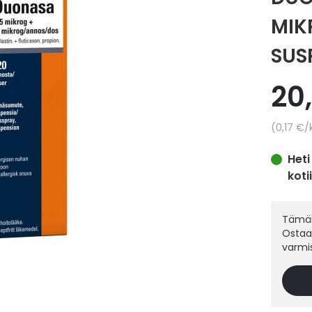
MIK
SUS
20
Yksikkö
0,17 €
/
Heti
koti
Tämän
Ostaak
varmi