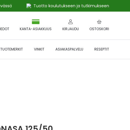
ivässä
Tuotto koulutukseen ja tutkimukseen
IEDOT
KANTA-ASIAKKUUS
KIRJAUDU
OSTOSKORI
TUOTEMERKIT
VINKIT
ASIAKASPALVELU
RESEPTIT
 🔥 *Katso tarkemmat ehdot
Hyödynnä
etu!
NASA 125/50