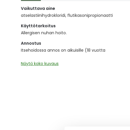
of
Vaikuttava aine
the
images
atselastiinihydrokloridi, flutikasonipropionaatti
gallery
Käyttötarkoitus
Allergisen nuhan hoito.
Annostus
Itsehoidossa annos on aikuisille (18 vuotta
Näytä koko kuvaus