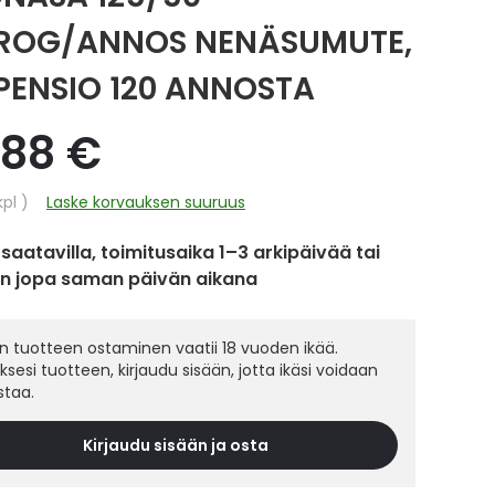
ROG/ANNOS NENÄSUMUTE,
PENSIO 120 ANNOSTA
,88 €
hinta
kpl
Laske korvauksen suuruus
 saatavilla, toimitusaika 1–3 arkipäivää tai
in jopa saman päivän aikana
 tuotteen ostaminen vaatii 18 vuoden ikää.
sesi tuotteen, kirjaudu sisään, jotta ikäsi voidaan
staa.
Kirjaudu sisään ja osta