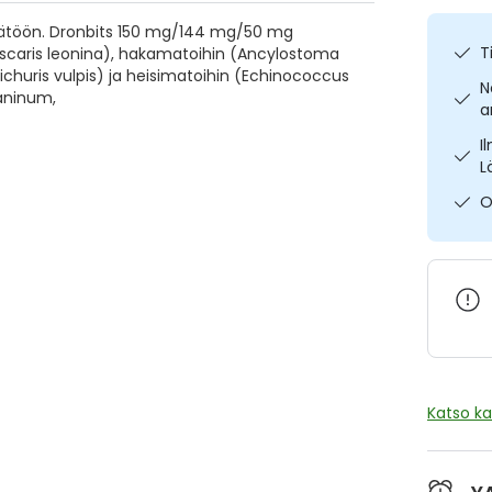
häätöön. Dronbits 150 mg/144 mg/50 mg
T
ascaris leonina), hakamatoihin (Ancylostoma
churis vulpis) ja heisimatoihin (Echinococcus
N
caninum,
a
I
L
O
Katso ka