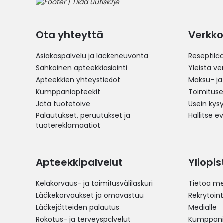
Ota yhteyttä
Verkko
Asiakaspalvelu ja lääkeneuvonta
Reseptilä
Sähköinen apteekkiasiointi
Yleistä v
Apteekkien yhteystiedot
Maksu- ja
Kumppaniapteekit
Toimitus
Jätä tuotetoive
Usein kys
Palautukset, peruutukset ja
Hallitse e
tuotereklamaatiot
Apteekkipalvelut
Yliopi
Kelakorvaus- ja toimitusvälilaskuri
Tietoa me
Lääkekorvaukset ja omavastuu
Rekrytoint
Lääkejätteiden palautus
Medialle
Rokotus- ja terveyspalvelut
Kumppania