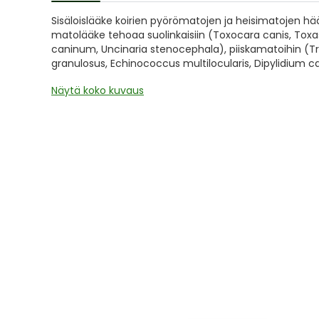
of
Sisäloislääke koirien pyörömatojen ja heisimatojen 
the
matolääke tehoaa suolinkaisiin (Toxocara canis, Tox
images
caninum, Uncinaria stenocephala), piiskamatoihin (Tri
gallery
granulosus, Echinococcus multilocularis, Dipylidium 
Näytä koko kuvaus