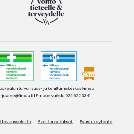
ääkealan turvallisuus- ja kehittämiskeskus Fimea
irjaamo@fimea.fi
| Fimean vaihde 029 522 3341
ttavuusseloste
Evästeasetukset
Evästekäytäntö