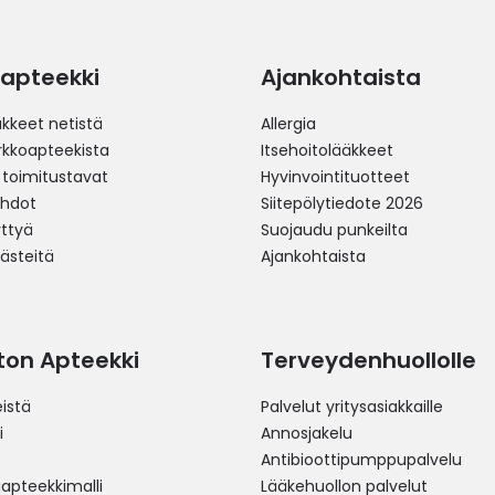
apteekki
Ajankohtaista
äkkeet netistä
Allergia
erkkoapteekista
Itsehoitolääkkeet
 toimitustavat
Hyvinvointituotteet
ehdot
Siitepölytiedote 2026
yttyä
Suojaudu punkeilta
västeitä
Ajankohtaista
ston Apteekki
Terveydenhuollolle
istä
Palvelut yritysasiakkaille
i
Annosjakelu
Antibioottipumppupalvelu
pteekkimalli
Lääkehuollon palvelut