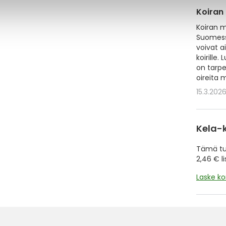
Koiran
Koiran 
Suomessa
voivat a
koirille
on tarpe
oireita 
15.3.202
Kela-
Tämä tuo
2,46 € l
Laske k