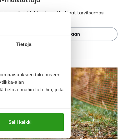
A-muistuttaja
ajan avulla pidät huolen, että tilaat tarvitsemasi
 ajoissa, eivätkä ne lopu kesken.
Lisää tuote muistuttajaan
Tietoja
ä muistuttajasta
 ominaisuuksien tukemiseen
tiikka-alan
ietoja muihin tietoihin, joita
Salli kaikki