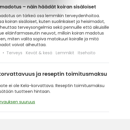
 madotus – näin häädät koiran sisäloiset
madotus on tärkeä osa lemmikin terveydenhoitoa.
 koiran sisäloiset, kuten suolinkaiset ja heisimadot,
iheuttaa terveysongelmia sekä pennuille että aikuisille
. Lue eläinfarmaseutin neuvot, milloin koiran madotus
en, miten valita sopiva matokuuri koiralle ja mitä
madot voivat aiheuttaa.
6
Terveys
Kevät & kesä
Lemmikit
Itsehoito
korvattavuus ja reseptin toimitusmaksu
te ei ole Kela-korvattava. Reseptin toimitusmaksu
isätään tuotteen hintaan.
orvauksen suuruus