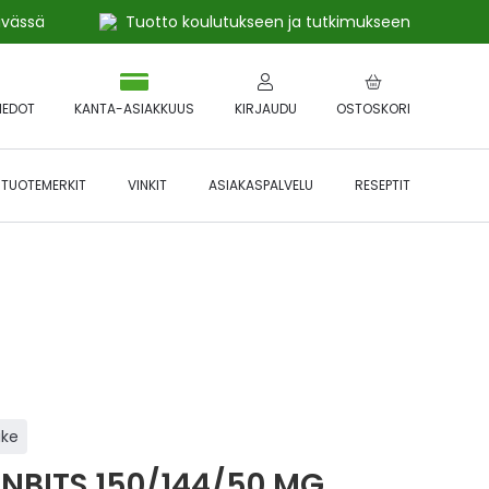
ivässä
Tuotto koulutukseen ja tutkimukseen
IEDOT
KANTA-ASIAKKUUS
KIRJAUDU
OSTOSKORI
TUOTEMERKIT
VINKIT
ASIAKASPALVELU
RESEPTIT
 🔥 *Katso tarkemmat ehdot
Hyödynnä
etu!
äke
NBITS 150/144/50 MG