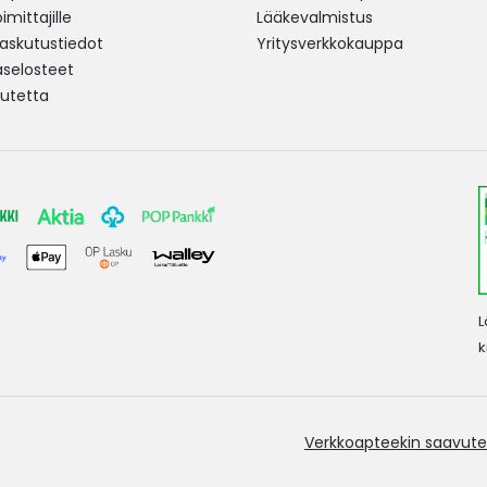
mittajille
Lääkevalmistus
 laskutustiedot
Yritysverkkokauppa
aselosteet
utetta
L
k
Verkkoapteekin saavute