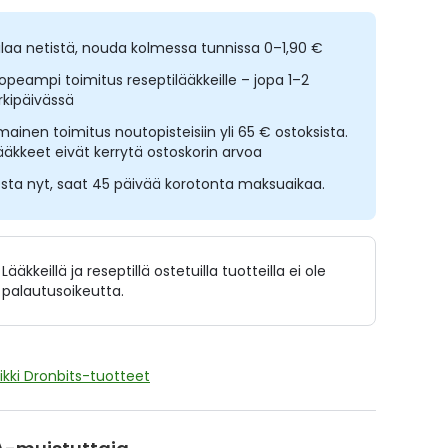
ilaa netistä, nouda kolmessa tunnissa 0–1,90 €
opeampi toimitus reseptilääkkeille – jopa 1–2
rkipäivässä
lmainen toimitus noutopisteisiin yli 65 € ostoksista.
ääkkeet eivät kerrytä ostoskorin arvoa
sta nyt, saat 45 päivää korotonta maksuaikaa.
Lääkkeillä ja reseptillä ostetuilla tuotteilla ei ole
palautusoikeutta.
ikki Dronbits-tuotteet