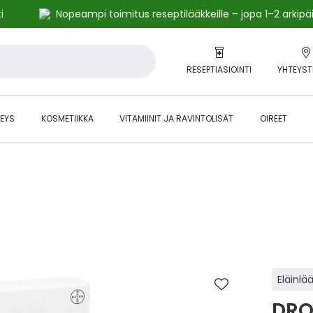
i
Nopeampi toimitus reseptilääkkeille – jopa 1–2 arkipä
RESEPTIASIOINTI
YHTEYST
EYS
KOSMETIIKKA
VITAMIINIT JA RAVINTOLISÄT
OIREET
alihintaiset tuotteet kanta-asiakkaille -24 % to klo 23.59 asti.
Eläinlä
DRO