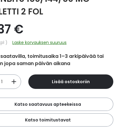
ETTI 2 FOL
37 €
hinta
kpl
Laske korvauksen suuruus
 saatavilla, toimitusaika 1–3 arkipäivää tai
in jopa saman päivän aikana
Lisää ostoskoriin
Katso saatavuus apteekeissa
Katso toimitustavat