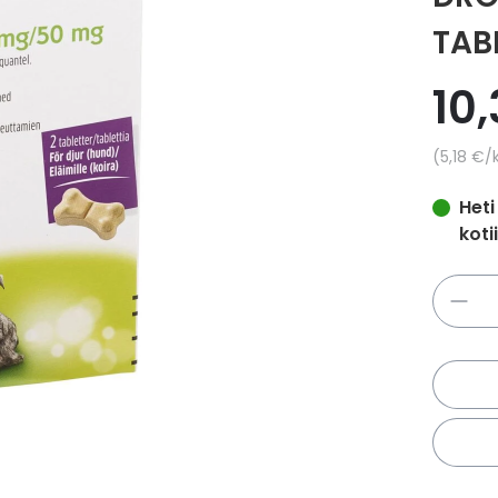
TABL
10,
Yksikkö
5,18 €
/
Heti
koti
Määrä