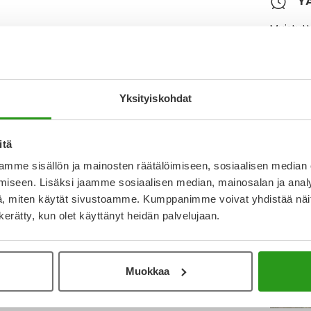
Y
Muistutt
tuotteet
Yksityiskohdat
Lue lisä
itä
mme sisällön ja mainosten räätälöimiseen, sosiaalisen median
iseen. Lisäksi jaamme sosiaalisen median, mainosalan ja analy
, miten käytät sivustoamme. Kumppanimme voivat yhdistää näitä t
n kerätty, kun olet käyttänyt heidän palvelujaan.
Muokkaa