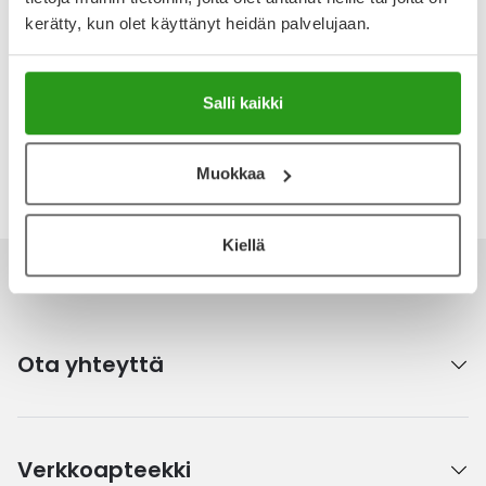
Arvostelut ja kokemuksia
kerätty, kun olet käyttänyt heidän palvelujaan.
Tuotteella ei ole vielä yhtään arvostelua.
Kirjoita arvostelu
Salli kaikki
Katso kaikki Dr.Jart+-tuotteet
Muokkaa
Kiellä
Ota yhteyttä
Verkkoapteekki