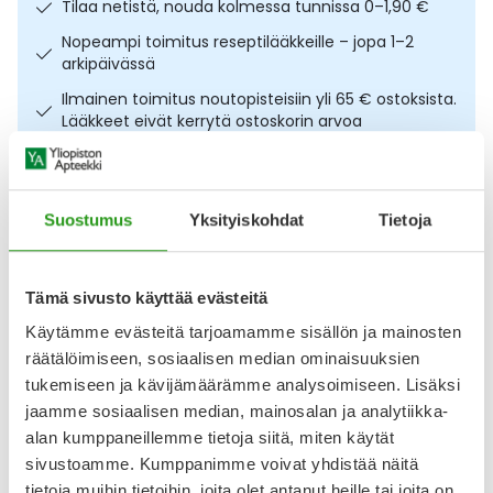
Tilaa netistä, nouda kolmessa tunnissa 0–1,90 €
Ulkoilu
Vitamiinit
Syylät ja känsät
Nopeampi toimitus reseptilääkkeille – jopa 1–2
arkipäivässä
Uni ja mieli
YA-tuotesarja
Täit
Ilmainen toimitus noutopisteisiin yli 65 € ostoksista.
Lääkkeet eivät kerrytä ostoskorin arvoa
Vatsa
Ummetus
Osta nyt, saat 45 päivää korotonta maksuaikaa.
Yskä
Suostumus
Yksityiskohdat
Tietoja
Kuvaus
Käyttö
Koostumus
Info
Äänen käheys
Intensiivisesti rauhoittava ja kosteuttava kangasnaamio
Tämä sivusto käyttää evästeitä
kuivalle ja kiristelevälle iholle. Dr.Jart+ Dermask Soothing
Hydra Solution Pro 26 g auttaa lievittämään epämukavaa
Käytämme evästeitä tarjoamamme sisällön ja mainosten
tunnetta, vahvistaa ihon suojakerrosta ja tukee kosteuden
räätälöimiseen, sosiaalisen median ominaisuuksien
säilymistä ihossa. Koostumus sisältää aloe vera -
tukemiseen ja kävijämäärämme analysoimiseen. Lisäksi
lehtiuutteen kompleksin sekä useita kosteuttavia ja ihoa
jaamme sosiaalisen median, mainosalan ja analytiikka-
rauhoittavia ainesosia. Erinomainen valinta
alan kumppaneillemme tietoja siitä, miten käytät
Näytä koko kuvaus
sivustoamme. Kumppanimme voivat yhdistää näitä
tietoja muihin tietoihin, joita olet antanut heille tai joita on