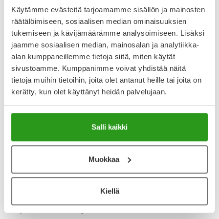
3.65
Käytämme evästeitä tarjoamamme sisällön ja mainosten
Kirjoita arvostelu
3 arvostelua
räätälöimiseen, sosiaalisen median ominaisuuksien
tukemiseen ja kävijämäärämme analysoimiseen. Lisäksi
jaamme sosiaalisen median, mainosalan ja analytiikka-
13.9.2025
alan kumppaneillemme tietoja siitä, miten käytät
Erinomainen pikkudosetti
sivustoamme. Kumppanimme voivat yhdistää näitä
Tarvitsen yhden tabletin päivässä, joten tähän settiin voin
tietoja muihin tietoihin, joita olet antanut heille tai joita on
laittaa valmiiksi kolmen viikon lääkkeet. Olen käyttänyt
kerätty, kun olet käyttänyt heidän palvelujaan.
tällaista dosettia vuosikausia ja pidän sitä erittäin kätevänä.
23.10.2023
Salli kaikki
Epäkäytännöllinen dosetti
Kätevä taskukoko, mutta siksi lokeroihin ei mahdu juuri
Muokkaa
mitään. Liukukannet tekevät jatkuvasta käytöstä hankalaa,
kun alinta avatessa kaikki rivin lokerot aukeaa samalla.
Kömpelö käyttää, toisaalta liukukansi ei aukea vahingossa.
Kiellä
Näytä lisää arvosteluja