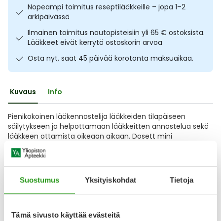
Nopeampi toimitus reseptilääkkeille – jopa 1–2
Ulkoilu
Vitamiinit
Syylät ja känsät
arkipäivässä
Ilmainen toimitus noutopisteisiin yli 65 € ostoksista.
Uni ja mieli
YA-tuotesarja
Täit
Lääkkeet eivät kerrytä ostoskorin arvoa
Osta nyt, saat 45 päivää korotonta maksuaikaa.
Vatsa
Ummetus
Yskä
Kuvaus
Info
Äänen käheys
Pienikokoinen lääkennostelija lääkkeiden tilapäiseen
säilytykseen ja helpottamaan lääkkeitten annostelua sekä
lääkkeen ottamista oikeaan aikaan. Dosett mini
annostelijassa on seitsemän päiväkohtaista 3 osaan
jaettua lokerikkoa. Solvetuu hyvin käyttöön silloin, kun
päivittäislääkkeitten määrä on pieni. Koko 80x100x18 mm.
Suostumus
Yksityiskohdat
Tietoja
Näytä koko kuvaus
Arvostelut ja kokemuksia
Tämä sivusto käyttää evästeitä