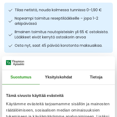
Ulkoilu
Vitamiinit
Syylät ja känsät
Tilaa netistä, nouda kolmessa tunnissa 0–1,90 €
Nopeampi toimitus reseptilääkkeille – jopa 1–2
Uni ja mieli
YA-tuotesarja
Täit
arkipäivässä
Ilmainen toimitus noutopisteisiin yli 65 € ostoksista.
Vatsa
Ummetus
Lääkkeet eivät kerrytä ostoskorin arvoa
Osta nyt, saat 45 päivää korotonta maksuaikaa.
Yskä
Äänen käheys
Kuvaus
Käyttö
Koostumus
Info
Vahva, helposti nieltävä magnesiumvalmiste. Diasporal
Suostumus
Yksityiskohdat
Tietoja
Magnesium 400 Extra kapseli sisältää magnesiumia, joka
edistää lihasten ja hermoston normaalia toimintaa sekä
edistää luuston pysymistä normaalina. Laktoositon,
Tämä sivusto käyttää evästeitä
gluteeniton, sokeriton, hiivaton ja soijaton. Vegaaninen. Ei
sisällä maku- tai makeutusaineita. Ravintolisä.
Käytämme evästeitä tarjoamamme sisällön ja mainosten
räätälöimiseen, sosiaalisen median ominaisuuksien
Arvostelut ja kokemuksia
tukemiseen ja kävijämäärämme analysoimiseen. Lisäksi