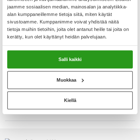
4.6
jaamme sosiaalisen median, mainosalan ja analytiikka-
Kirjoita arvostelu
alan kumppaneillemme tietoja siitä, miten käytät
12 arvostelua
sivustoamme. Kumppanimme voivat yhdistää näitä
tietoja muihin tietoihin, joita olet antanut heille tai joita on
12.11.2025
kerätty, kun olet käyttänyt heidän palvelujaan.
4.4.2025
Salli kaikki
Mg
Tanssin tähden huipputuote.
Muokkaa
Näytä lisää arvosteluja
Kiellä
Katso kaikki Diasporal-tuotteet