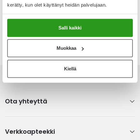
Arvostelut ja kokemuksia
kerätty, kun olet käyttänyt heidän palvelujaan.
Tuotteella ei ole vielä yhtään arvostelua.
Kirjoita arvostelu
Salli kaikki
Katso kaikki Diasporal-tuotteet
Muokkaa
Kiellä
Ota yhteyttä
Verkkoapteekki