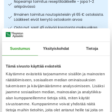
Nopeampi toimitus reseptilääkkeille – jopa 1–2
Ulkoilu
Vitamiinit
Syylät ja känsät
arkipäivässä
Ilmainen toimitus noutopisteisiin yli 65 € ostoksista.
Uni ja mieli
YA-tuotesarja
Täit
Lääkkeet eivät kerrytä ostoskorin arvoa
Osta nyt, saat 45 päivää korotonta maksuaikaa.
Vatsa
Ummetus
Kuvaus
Käyttö
Koostumus
Info
Yskä
Suostumus
Yksityiskohdat
Tietoja
Helppokäyttöinen magnesiumrae arkeen ja mukaan.
Äänen käheys
Diasporal Magnesium 300 Direkt annospussi 20 kpl on
Tämä sivusto käyttää evästeitä
sitruunanmakuinen, heti käyttövalmis magnesiumvalmiste,
joka nautitaan ilman vettä. Suussa sulava annosrae on
Käytämme evästeitä tarjoamamme sisällön ja mainosten
kätevä valinta esimerkiksi matkoille, lenkille tai muuhun
räätälöimiseen, sosiaalisen median ominaisuuksien
liikkuvaan arkeen. Yksi annospussi sisältää 300 mg
tukemiseen ja kävijämäärämme analysoimiseen. Lisäksi
magnesiumia, ja yksi annos päivässä riittää. Magnesium
tukee
jaamme sosiaalisen median, mainosalan ja analytiikka-
alan kumppaneillemme tietoja siitä, miten käytät
Näytä koko kuvaus
sivustoamme. Kumppanimme voivat yhdistää näitä
tietoja muihin tietoihin, joita olet antanut heille tai joita on