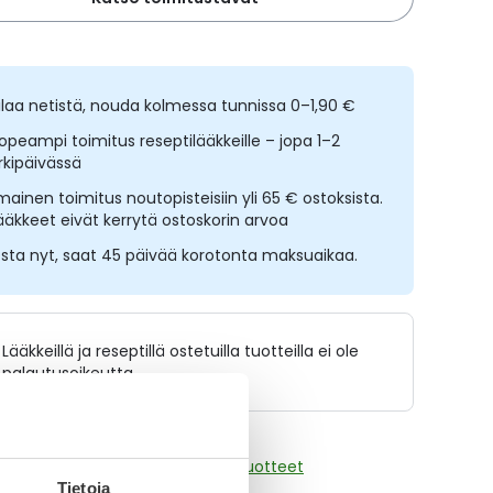
ilaa netistä, nouda kolmessa tunnissa 0–1,90 €
opeampi toimitus reseptilääkkeille – jopa 1–2
rkipäivässä
lmainen toimitus noutopisteisiin yli 65 € ostoksista.
ääkkeet eivät kerrytä ostoskorin arvoa
sta nyt, saat 45 päivää korotonta maksuaikaa.
Lääkkeillä ja reseptillä ostetuilla tuotteilla ei ole
palautusoikeutta.
aikki Dexpanthenol Ratiopharm-tuotteet
Tietoja