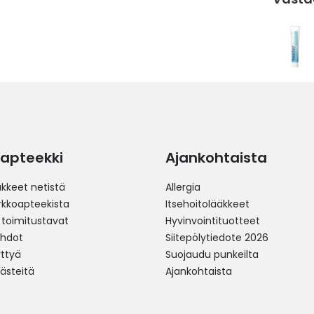
apteekki
Ajankohtaista
äkkeet netistä
Allergia
erkkoapteekista
Itsehoitolääkkeet
 toimitustavat
Hyvinvointituotteet
ehdot
Siitepölytiedote 2026
yttyä
Suojaudu punkeilta
västeitä
Ajankohtaista