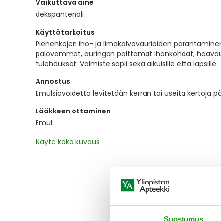
Vaikuttava aine
the
images
dekspantenoli
gallery
Käyttötarkoitus
Pienehköjen iho- ja limakalvovaurioiden parantaminen
palovammat, auringon polttamat ihonkohdat, haavau
tulehdukset. Valmiste sopii sekä aikuisille että lapsille.
Annostus
Emulsiovoidetta levitetään kerran tai useita kertoja pä
Lääkkeen ottaminen
Emul
Näytä koko kuvaus
Suostumus