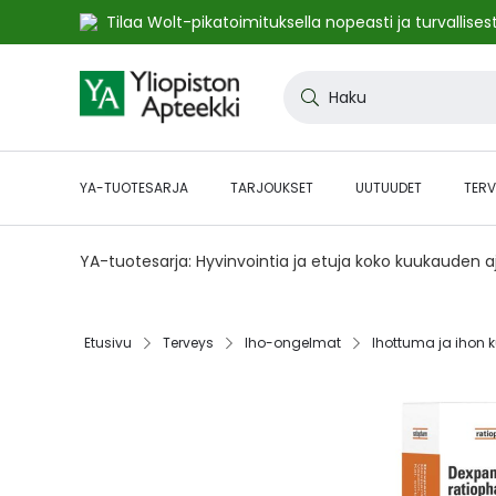
Tilaa Wolt-pikatoimituksella nopeasti ja turvallisest
Skip
to
Haku
Content
YA-TUOTESARJA
TARJOUKSET
UUTUUDET
TERV
YA-tuotesarja: Hyvinvointia ja etuja koko kuukauden 
Etusivu‎
Terveys‎
Iho-ongelmat‎
Ihottuma ja ihon k
Skip
to
the
end