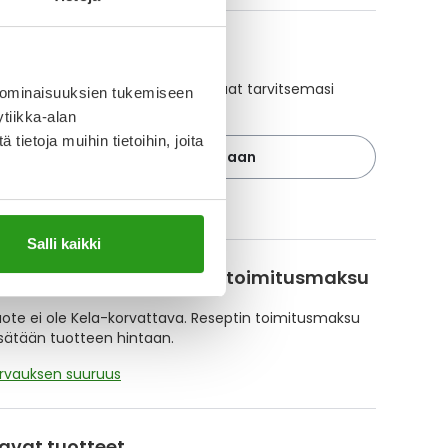
A-muistuttaja
ajan avulla pidät huolen, että tilaat tarvitsemasi
 ominaisuuksien tukemiseen
 ajoissa, eivätkä ne lopu kesken.
tiikka-alan
ietoja muihin tietoihin, joita
Lisää tuote muistuttajaan
ä muistuttajasta
Salli kaikki
korvattavuus ja reseptin toimitusmaksu
te ei ole Kela-korvattava. Reseptin toimitusmaksu
isätään tuotteen hintaan.
orvauksen suuruus
avat tuotteet