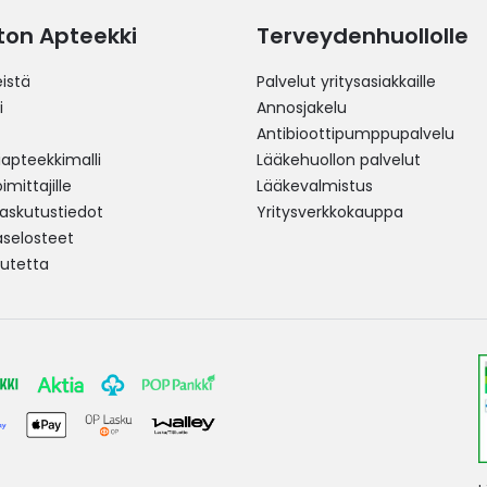
ston Apteekki
Terveydenhuollolle
istä
Palvelut yritysasiakkaille
i
Annosjakelu
Antibioottipumppupalvelu
pteekkimalli
Lääkehuollon palvelut
mittajille
Lääkevalmistus
 laskutustiedot
Yritysverkkokauppa
aselosteet
utetta