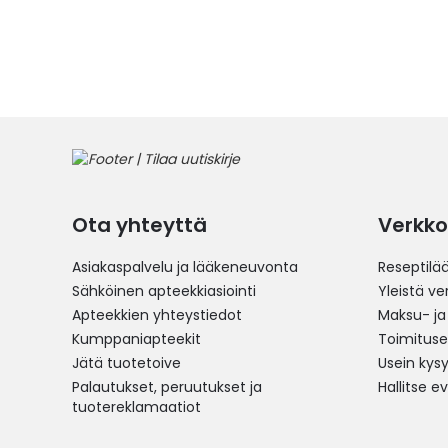
Ota yhteyttä
Verkko
Asiakaspalvelu ja lääkeneuvonta
Reseptilä
Sähköinen apteekkiasiointi
Yleistä v
Apteekkien yhteystiedot
Maksu- ja
Kumppaniapteekit
Toimitus
Jätä tuotetoive
Usein kys
Palautukset, peruutukset ja
Hallitse e
tuotereklamaatiot