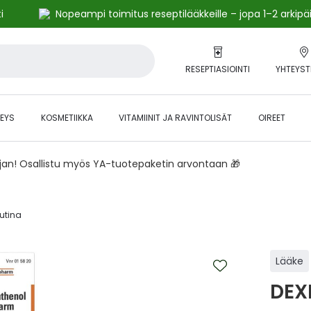
i
Nopeampi toimitus reseptilääkkeille – jopa 1–2 arkipä
RESEPTIASIOINTI
YHTEYST
EYS
KOSMETIIKKA
VITAMIINIT JA RAVINTOLISÄT
OIREET
ajan! Osallistu myös YA-tuotepaketin arvontaan 🎁
utina‎
Lääke
DEX