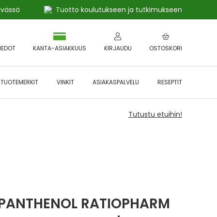
ivässä
Tuotto koulutukseen ja tutkimukseen
IEDOT
KANTA-ASIAKKUUS
KIRJAUDU
OSTOSKORI
TUOTEMERKIT
VINKIT
ASIAKASPALVELU
RESEPTIT
Tutustu etuihin!
PANTHENOL RATIOPHARM