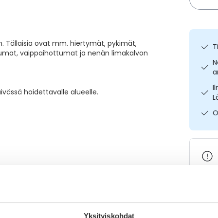
. Tällaisia ovat mm. hiertymät, pykimät,
T
mat, vaippaihottumat ja nenän limakalvon
N
a
I
ivässä hoidettavalle alueelle.
L
O
Katso k
Yksityiskohdat