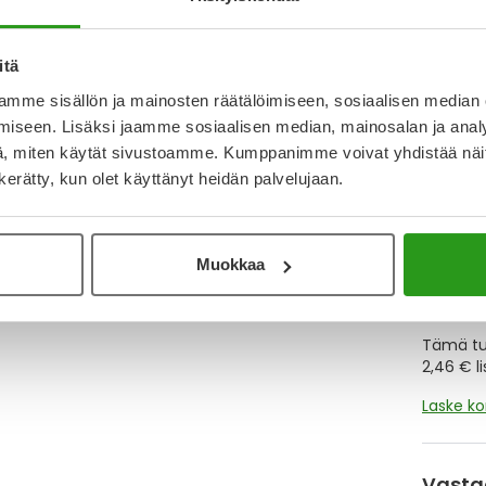
Y
itä
Muistutt
mme sisällön ja mainosten räätälöimiseen, sosiaalisen median
tuotteet
iseen. Lisäksi jaamme sosiaalisen median, mainosalan ja analy
, miten käytät sivustoamme. Kumppanimme voivat yhdistää näitä t
n kerätty, kun olet käyttänyt heidän palvelujaan.
Lue lisä
Muokkaa
Kela-
Tämä tuo
2,46 € l
Laske k
Vasta