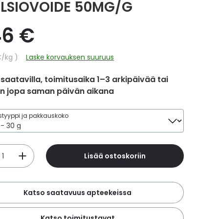
LSIOVOIDE 50MG/G
46 €
hinta
€
/kg
Laske korvauksen suuruus
 saatavilla, toimitusaika 1–3 arkipäivää tai
in jopa saman päivän aikana
tyyppi ja pakkauskoko
Lisää ostoskoriin
Katso saatavuus apteekeissa
Katso toimitustavat