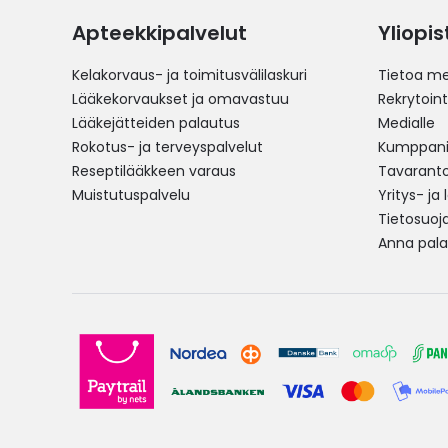
Apteekkipalvelut
Yliopi
Kelakorvaus- ja toimitusvälilaskuri
Tietoa me
Lääkekorvaukset ja omavastuu
Rekrytoint
Lääkejätteiden palautus
Medialle
Rokotus- ja terveyspalvelut
Kumppania
Reseptilääkkeen varaus
Tavarantoi
Muistutuspalvelu
Yritys- ja
Tietosuoj
Anna pala