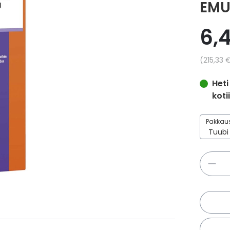
EMU
6,
Yksikkö
215,33 
Heti
koti
Pakkaus
Määrä