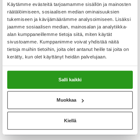
Käytämme evästeitä tarjoamamme sisällön ja mainosten
5
räätälöimiseen, sosiaalisen median ominaisuuksien
Kirjoita arvostelu
6 arvostelua
tukemiseen ja kävijämäärämme analysoimiseen. Lisäksi
jaamme sosiaalisen median, mainosalan ja analytiikka-
alan kumppaneillemme tietoja siitä, miten käytät
15.4.2025
sivustoamme. Kumppanimme voivat yhdistää näitä
Loistava meikinputsari
tietoja muihin tietoihin, joita olet antanut heille tai joita on
Tämä on paras löytämäni puhdistusöljy meikin
kerätty, kun olet käyttänyt heidän palvelujaan.
putsaukseen. Hellävarainen, irroittaa tehokkaasti
vedenpitävänkin meikin ja huuhtoutuu hyvin. Käytän itse
kaksoispuhdistuksen ensimmäisenä tuotteena.
Salli kaikki
5.12.2024
Muokkaa
Paras puhdistusöljy
Liottaa tosi hyvin epäpuhtaudet kasvoilta
Kiellä
Näytä lisää arvosteluja