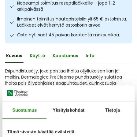
Nopeampi toimitus reseptilääkkeille – jopa 1–2
Ulkoilu
Vitamiinit
Syylät ja känsät
arkipäivässä
Ilmainen toimitus noutopisteisiin yli 65 € ostoksista.
Uni ja mieli
YA-tuotesarja
Täit
Lääkkeet eivät kerrytä ostoskorin arvoa
Osta nyt, saat 45 päivää korotonta maksuaikaa.
Vatsa
Ummetus
Yskä
Kuvaus
Käyttö
Koostumus
Info
Esipuhdistusöljy, joka poistaa iholta öljyliukoisen lian ja
Äänen käheys
meikin. Dermalogica PreCleanse puhdistusöljy sulattaa
iholta pois öljypohjaiset epäpuhtaudet, aurinkosuoja-
aineet, vedenkestävät meikkituotteet ja ilmansaasteet.
Kevyt öljy muuttuu iholla maitomaiseksi emulsioksi veden
kanssa liuottaen tehokkaasti iholta öljypohjaiset
epäpuhtaudet. Öljyn jälkeen seuraava puhdistustuote
Suostumus
Yksityiskohdat
Tietoja
Näytä koko kuvaus
Tämä sivusto käyttää evästeitä
Arvostelut ja kokemuksia