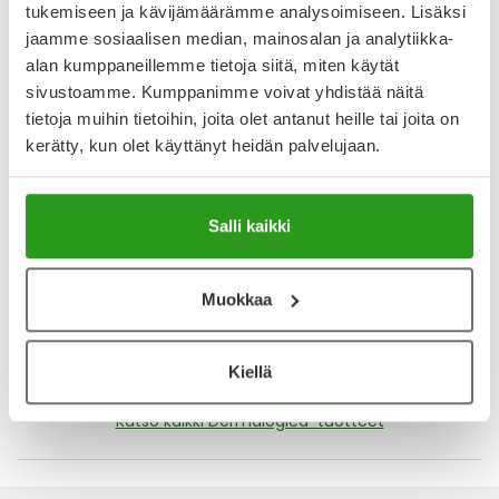
Näytä koko kuvaus
tukemiseen ja kävijämäärämme analysoimiseen. Lisäksi
jaamme sosiaalisen median, mainosalan ja analytiikka-
Arvostelut ja kokemuksia
alan kumppaneillemme tietoja siitä, miten käytät
sivustoamme. Kumppanimme voivat yhdistää näitä
5
tietoja muihin tietoihin, joita olet antanut heille tai joita on
Kirjoita arvostelu
1 arvostelu
kerätty, kun olet käyttänyt heidän palvelujaan.
13.8.2024
Salli kaikki
Tehokosteuttaja
Ihanan kevyt ja hieman myös viilentävän tuntuinen
kosteusvoide. Etenkin kesäaikaan lempparituote,
Muokkaa
rauhoittaa ihoa ja tuntuu miellyttävältä.
Kiellä
Katso kaikki Dermalogica-tuotteet