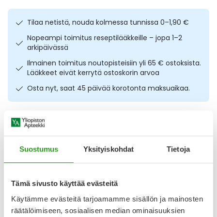
Ulkoilu
Vitamiinit
Syylät ja känsät
Tilaa netistä, nouda kolmessa tunnissa 0–1,90 €
Uni ja mieli
YA-tuotesarja
Täit
Nopeampi toimitus reseptilääkkeille – jopa 1–2
arkipäivässä
Vatsa
Ummetus
Ilmainen toimitus noutopisteisiin yli 65 € ostoksista.
Lääkkeet eivät kerrytä ostoskorin arvoa
Yskä
Osta nyt, saat 45 päivää korotonta maksuaikaa.
Äänen käheys
Kuvaus
Käyttö
Koostumus
Info
Kevyt, vesigeeli kosteusvoide kuivalle ja herkälle iholle.
Suostumus
Yksityiskohdat
Tietoja
Dermalogica Calm Water Gel voiteen virkistävä
geelikoostumus muuttuu iholla nesteeksi muodostaen
kevyen suojan ympäristöä vastaan. Ihoa pehmittävä ja
rauhoittava geelivoide kosteuttaa välittömästi kuivaa ja
Tämä sivusto käyttää evästeitä
ärtynyttä ihoa. Voiteen kaksoishyaluronihappo -teknologia
Käytämme evästeitä tarjoamamme sisällön ja mainosten
vaikuttaa ihon eri kerroksiin lisäten tehokkaasti ihon
räätälöimiseen, sosiaalisen median ominaisuuksien