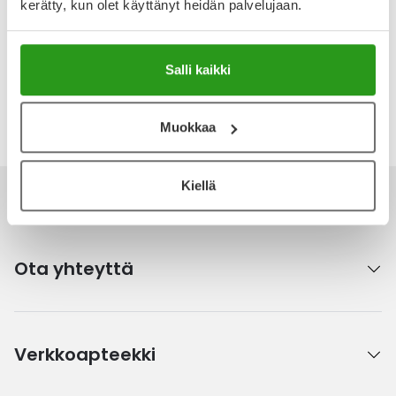
kerätty, kun olet käyttänyt heidän palvelujaan.
Tuotteella ei ole vielä yhtään arvostelua.
Kirjoita arvostelu
Salli kaikki
Katso kaikki Decubal-tuotteet
Muokkaa
Kiellä
Ota yhteyttä
Verkkoapteekki