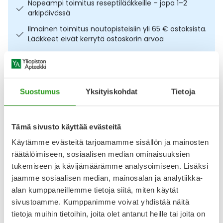
Nopeampi toimitus reseptilääkkeille – jopa 1–2
Ulkoilu
Vitamiinit
Syylät ja känsät
arkipäivässä
Ilmainen toimitus noutopisteisiin yli 65 € ostoksista.
Uni ja mieli
YA-tuotesarja
Täit
Lääkkeet eivät kerrytä ostoskorin arvoa
Osta nyt, saat 45 päivää korotonta maksuaikaa.
Vatsa
Ummetus
Kuvaus
Käyttö
Koostumus
Info
Yskä
Suostumus
Yksityiskohdat
Tietoja
Kevyt ja ravitseva puhdistusaine kuivalle ja herkälle iholle.
Äänen käheys
Decubal Enriching Face Cleanser 150 ml puhdistaa
Tämä sivusto käyttää evästeitä
hellävaraisesti rasvan ja epäpuhtaudet kuivattamatta ihoa.
Käytämme evästeitä tarjoamamme sisällön ja mainosten
Vahvistaa ihon suojakerrosta ja kosteuttaa jopa 8 tunnin
ajan. Koostumus sisältää keramideja, E- ja C-vitamiinia
räätälöimiseen, sosiaalisen median ominaisuuksien
sekä punalevää ja antioksidantteja, jotka tukevat ihon
tukemiseen ja kävijämäärämme analysoimiseen. Lisäksi
luonnollista suojakerrosta ja auttavat
jaamme sosiaalisen median, mainosalan ja analytiikka-
alan kumppaneillemme tietoja siitä, miten käytät
Näytä koko kuvaus
sivustoamme. Kumppanimme voivat yhdistää näitä
tietoja muihin tietoihin, joita olet antanut heille tai joita on
Arvostelut ja kokemuksia