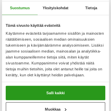
Suostumus
Yksityiskohdat
Tietoja
Katso kaikki DASATINIB SANDOZ-tuotteet
Tämä sivusto käyttää evästeitä
YA-muistuttaja
Käytämme evästeitä tarjoamamme sisällön ja mainosten
Muistuttajan avulla pidät huolen, että tilaat tarvitsemasi
räätälöimiseen, sosiaalisen median ominaisuuksien
tuotteet ajoissa, eivätkä ne lopu kesken.
tukemiseen ja kävijämäärämme analysoimiseen. Lisäksi
jaamme sosiaalisen median, mainosalan ja analytiikka-
Lisää tuote muistuttajaan
alan kumppaneillemme tietoja siitä, miten käytät
sivustoamme. Kumppanimme voivat yhdistää näitä
Lue lisää muistuttajasta
tietoja muihin tietoihin, joita olet antanut heille tai joita on
kerätty, kun olet käyttänyt heidän palvelujaan.
Kela-korvattavuus ja reseptin toimitusmaksu
Salli kaikki
Tämä tuote ei ole Kela-korvattava. Reseptin
toimitusmaksu 2,46 € lisätään tuotteen hintaan.
Laske korvauksen suuruus
Muokkaa