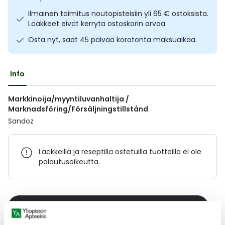
Ulkoilu
Vitamiinit
Syylät ja känsät
Ilmainen toimitus noutopisteisiin yli 65 € ostoksista.
Lääkkeet eivät kerrytä ostoskorin arvoa
Uni ja mieli
YA-tuotesarja
Täit
Osta nyt, saat 45 päivää korotonta maksuaikaa.
Vatsa
Ummetus
Info
Yskä
Markkinoija/myyntiluvanhaltija /
Marknadsföring/Försäljningstillstånd
Äänen käheys
Sandoz
Lääkkeillä ja reseptillä ostetuilla tuotteilla ei ole
palautusoikeutta.
Varaa reseptilääke apteekkiin, maksa apteekissa