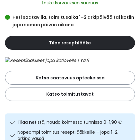
Yleis
Laske korvauksen suuruus
Lapset
Vartalon ihonhoito
Nesteytysvalmisteet
Kurkkukipu
Virts
Heti saatavilla, toimitusaika 1–2 arkipäivää tai kotiin
Umme
jopa saman päivän aikana
Matkailu
YA-tuotesarja
Omega-3 ja rasvahapot
Lihas- ja nivelkipu
Virts
Vitam
Tilaa reseptilääke
Raskaus, äitiys ja vauvan hoito
Proteiini ja muut lisäravinteet
Närästys
Silmät, korvat ja nenä
Rauta ja rautalisät
Peräpukamat
Katso saatavuus apteekeissa
Suunhoito
Ravitsemus
Päänsärky
Katso toimitustavat
Sydän ja verenkierto
Sinkki
Ripuli
Testit, mittarit ja laitteet
Ubikinoni - koentsyymi Q10
Suun kuivuminen
Tilaa netistä, nouda kolmessa tunnissa 0–1,90 €
Tupakoinnin lopettaminen
Urheilu ja tarvikkeet
Syyhy
Nopeampi toimitus reseptilääkkeille – jopa 1–2
arkipäivässä