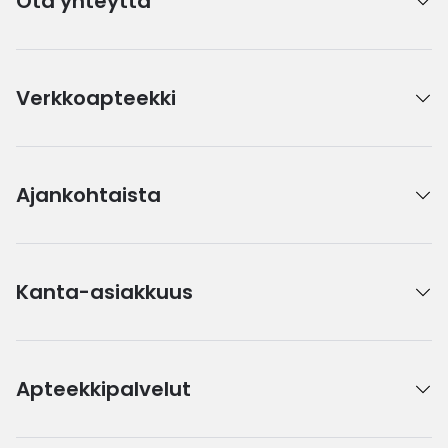
Ota yhteyttä
Verkkoapteekki
Ajankohtaista
Kanta-asiakkuus
Apteekkipalvelut