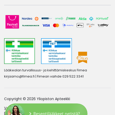
Lääkealan turvallisuus- ja kehittämiskeskus Fimea
kirjaamo@fimea.fi
| Fimean vaihde 029 522 3341
Copyright © 2026 Yliopiston Apteekki
Verkkoapteekin saavutettavuusseloste
Evästeasetukset
Reseptilääkkeet netistä?