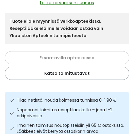
Yleis
Laske korvauksen suuruus
Lapset
Vartalon ihonhoito
Nesteytysvalmisteet
Kurkkukipu
Virts
Umme
Tuote ei ole myynnissä verkkoapteekissa.
Reseptilääke eläimelle voidaan ostaa vain
Matkailu
YA-tuotesarja
Omega-3 ja rasvahapot
Lihas- ja nivelkipu
Virts
Vitam
Yliopiston Apteekin toimipisteestä.
Raskaus, äitiys ja vauvan hoito
Proteiini ja muut lisäravinteet
Närästys
Ei saatavilla apteekeissa
Silmät, korvat ja nenä
Rauta ja rautalisät
Peräpukamat
Katso toimitustavat
Suunhoito
Ravitsemus
Päänsärky
Sydän ja verenkierto
Sinkki
Ripuli
Tilaa netistä, nouda kolmessa tunnissa 0–1,90 €
Testit, mittarit ja laitteet
Ubikinoni - koentsyymi Q10
Suun kuivuminen
Nopeampi toimitus reseptilääkkeille – jopa 1–2
arkipäivässä
Tupakoinnin lopettaminen
Urheilu ja tarvikkeet
Syyhy
Ilmainen toimitus noutopisteisiin yli 65 € ostoksista.
Lääkkeet eivät kerrytä ostoskorin arvoa