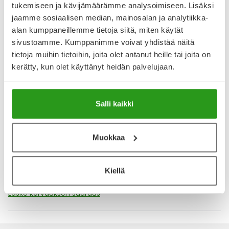
tukemiseen ja kävijämäärämme analysoimiseen. Lisäksi
jaamme sosiaalisen median, mainosalan ja analytiikka-
YA-muistuttaja
alan kumppaneillemme tietoja siitä, miten käytät
sivustoamme. Kumppanimme voivat yhdistää näitä
Muistuttajan avulla pidät huolen, että tilaat tarvitsemasi
tietoja muihin tietoihin, joita olet antanut heille tai joita on
tuotteet ajoissa, eivätkä ne lopu kesken.
kerätty, kun olet käyttänyt heidän palvelujaan.
Lisää tuote muistuttajaan
Salli kaikki
Lue lisää muistuttajasta
Muokkaa
Kela-korvattavuus ja reseptin toimitusmaksu
Tämä tuote ei ole Kela-korvattava. Reseptin
Kiellä
toimitusmaksu 2,46 € lisätään tuotteen hintaan.
Laske korvauksen suuruus