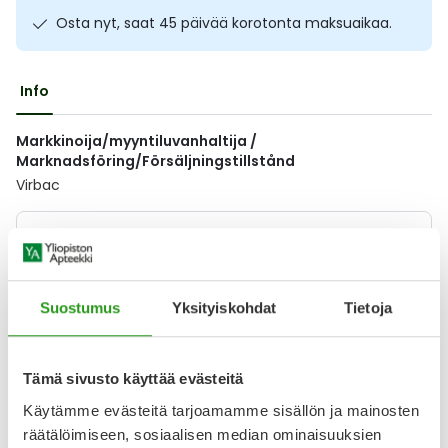
Ulkoilu
Vitamiinit
Syylät ja känsät
Osta nyt, saat 45 päivää korotonta maksuaikaa.
Uni ja mieli
YA-tuotesarja
Täit
Info
Vatsa
Ummetus
Markkinoija/myyntiluvanhaltija /
Marknadsföring/Försäljningstillstånd
Yskä
Virbac
Äänen käheys
Lääkkeillä ja reseptillä ostetuilla tuotteilla ei ole
palautusoikeutta.
Suostumus
Yksityiskohdat
Tietoja
Varaa reseptilääke apteekkiin, maksa apteekissa
Tämä sivusto käyttää evästeitä
Käytämme evästeitä tarjoamamme sisällön ja mainosten
räätälöimiseen, sosiaalisen median ominaisuuksien
Katso kaikki CYCLIX-tuotteet