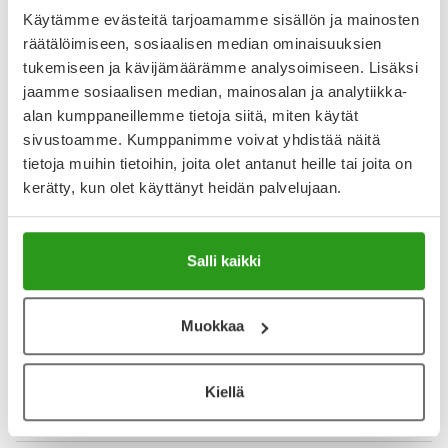
Liquid sisältää luontaisia BHA-happoja, jotka ehkäisevät
ihon epäpuhtauksia ja mustapäitä. Hoitoneste/kasvovesi
Käytämme evästeitä tarjoamamme sisällön ja mainosten
poistaa kuollutta ihosolukkoa, vähentää ihon
räätälöimiseen, sosiaalisen median ominaisuuksien
rasvoittumista ja supistaa laajentuneita ihohuokosia
tukemiseen ja kävijämäärämme analysoimiseen. Lisäksi
hellävaraisesti. Mentoliuute rauhoittaa ja
jaamme sosiaalisen median, mainosalan ja analytiikka-
alan kumppaneillemme tietoja siitä, miten käytät
Näytä koko kuvaus
sivustoamme. Kumppanimme voivat yhdistää näitä
Arvostelut ja kokemuksia
tietoja muihin tietoihin, joita olet antanut heille tai joita on
kerätty, kun olet käyttänyt heidän palvelujaan.
5
Kirjoita arvostelu
1 arvostelu
Salli kaikki
12.9.2023
Muokkaa
Ongelmaihon kasvovesi
Kasvovesi supistaa laajentuneita ihohuokosia. Voi ihan
tuntea, kuinka hoitovesi viimeistelee ihon puhdistuksen.
Kiellä
Olen tyytyväinen, kun iho ei kuitenkaan kuivetu tai pingotu,
vaan on valmis hoitovoiteelle.