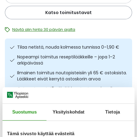
Ulkoilu
Vitamiinit
Syylät ja känsät
Katso toimitustavat
Uni ja mieli
YA-tuotesarja
Täit
Näytä alin hinta 30 päivän ajalta
Vatsa
Ummetus
Tilaa netistä, nouda kolmessa tunnissa 0–1,90 €
Yskä
Nopeampi toimitus reseptilääkkeille – jopa 1–2
arkipäivässä
Äänen käheys
Ilmainen toimitus noutopisteisiin yli 65 € ostoksista.
Lääkkeet eivät kerrytä ostoskorin arvoa
Osta nyt, saat 45 päivää korotonta maksuaikaa.
Kuvaus
Käyttö
Koostumus
Info
Suostumus
Yksityiskohdat
Tietoja
Hoitoneste kaikille ihotyypeille, erityisesti epäpuhtaalle ja
rasvoittuvalle iholle. COSRX Two In One Poreless Power
Tämä sivusto käyttää evästeitä