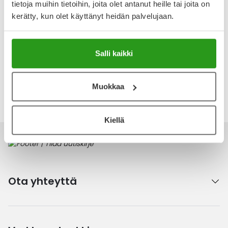
tietoja muihin tietoihin, joita olet antanut heille tai joita on
kerätty, kun olet käyttänyt heidän palvelujaan.
Arvostelut ja kokemuksia
Tuotteella ei ole vielä yhtään arvostelua.
Salli kaikki
Kirjoita arvostelu
Muokkaa
Katso kaikki Comprilan-tuotteet
Kiellä
Ota yhteyttä