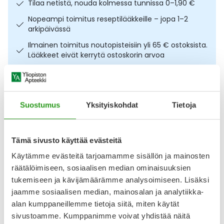
Tilaa netistä, nouda kolmessa tunnissa 0–1,90 €
Ulkoilu
Vitamiinit
Syylät ja känsät
Nopeampi toimitus reseptilääkkeille – jopa 1–2
arkipäivässä
Uni ja mieli
YA-tuotesarja
Täit
Ilmainen toimitus noutopisteisiin yli 65 € ostoksista.
Lääkkeet eivät kerrytä ostoskorin arvoa
Vatsa
Ummetus
Osta nyt, saat 45 päivää korotonta maksuaikaa.
Yskä
Kuvaus
Käyttö
Koostumus
Info
Suostumus
Yksityiskohdat
Tietoja
Äänen käheys
Vähäelastinen sidos liikuntakykyisille henkilöille. Jobst
Comprilan 6 cm x 5 m kompressioside 1 rll tarjoaa
Tämä sivusto käyttää evästeitä
tehokkaan tuen lihaspumpulle ja edistää
Käytämme evästeitä tarjoamamme sisällön ja mainosten
laskimoverenkiertoa. Pienen lepopaineen ja suuren
räätälöimiseen, sosiaalisen median ominaisuuksien
työpaineen ansiosta sidos toimii tehokkaasti sekä
yölevossa että liikkeessä useiden päivien ajan. Voidaan
tukemiseen ja kävijämäärämme analysoimiseen. Lisäksi
pestä pyykinpesukoneessa 95 asteessa enintään 10 kertaa,
jaamme sosiaalisen median, mainosalan ja analytiikka-
jotta kompressioaste
alan kumppaneillemme tietoja siitä, miten käytät
sivustoamme. Kumppanimme voivat yhdistää näitä
Näytä koko kuvaus