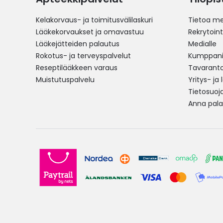
Kelakorvaus- ja toimitusvälilaskuri
Tietoa me
Lääkekorvaukset ja omavastuu
Rekrytoint
Lääkejätteiden palautus
Medialle
Rokotus- ja terveyspalvelut
Kumppania
Reseptilääkkeen varaus
Tavarantoi
Muistutuspalvelu
Yritys- ja
Tietosuoj
Anna pala