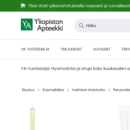
Tilaa Wolt-pikatoimituksella nopeasti ja turvallisest
Skip
to
Haku
Content
YA-TUOTESARJA
TARJOUKSET
UUTUUDET
TERV
YA-tuotesarja: Hyvinvointia ja etuja koko kuukauden 
Etusivu‎
Kosmetiikka‎
Vartalon ihonhoito‎
Perusvoite
Skip
to
the
end