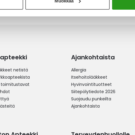
Muokkaa
apteekki
Ajankohtaista
äkkeet netistä
Allergia
erkkoapteekista
Itsehoitolääkkeet
 toimitustavat
Hyvinvointituotteet
ehdot
Siitepölytiedote 2026
yttyä
Suojaudu punkeilta
västeitä
Ajankohtaista
ston Apteekki
Terveydenhuollolle