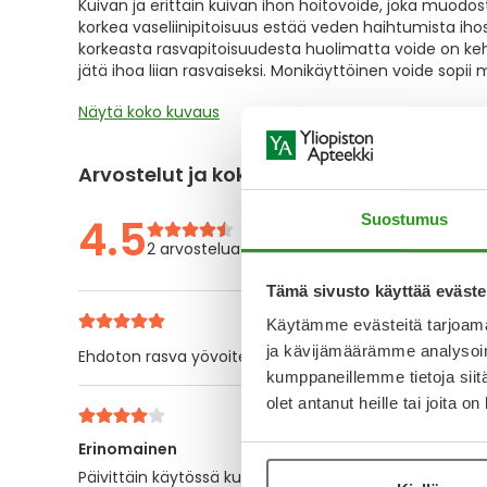
Kuivan ja erittäin kuivan ihon hoitovoide, joka muodos
the
korkea vaseliinipitoisuus estää veden haihtumista ihost
images
korkeasta rasvapitoisuudesta huolimatta voide on kehit
gallery
jätä ihoa liian rasvaiseksi. Monikäyttöinen voide sopii 
Näytä koko kuvaus
Arvostelut ja kokemuksia
4.5
Suostumus
2 arvostelua
Tämä sivusto käyttää eväste
Käytämme evästeitä tarjoama
ja kävijämäärämme analysoim
Ehdoton rasva yövoiteeksi erittäin kuiville käsille.
kumppaneillemme tietoja siitä
olet antanut heille tai joita o
Erinomainen
Päivittäin käytössä kutiavaan kuivaan ihoon.