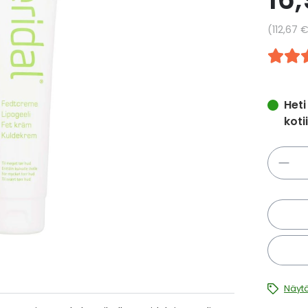
Yksikkö
112,67 
Heti
koti
Määrä
Näytä