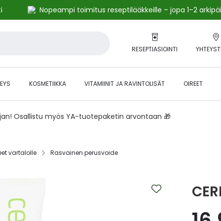
i
Nopeampi toimitus reseptilääkkeille – jopa 1–2 arkipä
RESEPTIASIOINTI
YHTEYST
EYS
KOSMETIIKKA
VITAMIINIT JA RAVINTOLISÄT
OIREET
ajan! Osallistu myös YA-tuotepaketin arvontaan 🎁
et vartalolle‎
Rasvainen perusvoide‎
CERI
16