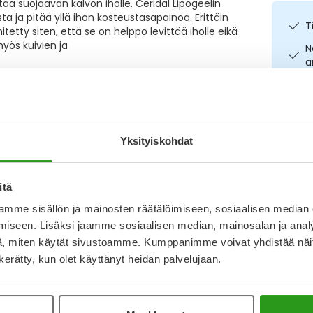
taa suojaavan kalvon iholle. Ceridal Lipogeelin
a ja pitää yllä ihon kosteustasapainoa. Erittäin
T
etty siten, että se on helppo levittää iholle eikä
myös kuivien ja
N
a
I
L
O
Yksityiskohdat
Kirjoita arvostelu
Katso ka
itä
3.12.2024
mme sisällön ja mainosten räätälöimiseen, sosiaalisen median
iseen. Lisäksi jaamme sosiaalisen median, mainosalan ja analy
, miten käytät sivustoamme. Kumppanimme voivat yhdistää näitä t
n kerätty, kun olet käyttänyt heidän palvelujaan.
2.12.2022