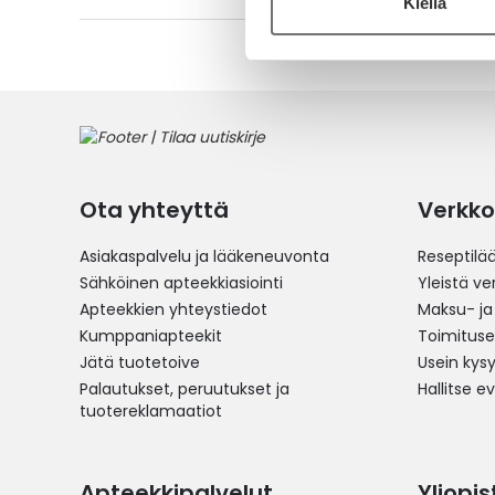
Kiellä
Ota yhteyttä
Verkko
Asiakaspalvelu ja lääkeneuvonta
Reseptilä
Sähköinen apteekkiasiointi
Yleistä v
Apteekkien yhteystiedot
Maksu- ja
Kumppaniapteekit
Toimitus
Jätä tuotetoive
Usein kys
Palautukset, peruutukset ja
Hallitse e
tuotereklamaatiot
Apteekkipalvelut
Yliopi