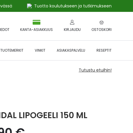
ivässä
Tuotto koulutukseen ja tutkimukseen
IEDOT
KANTA-ASIAKKUUS
KIRJAUDU
OSTOSKORI
TUOTEMERKIT
VINKIT
ASIAKASPALVELU
RESEPTIT
Tutustu etuihin!
DAL LIPOGEELI 150 ML
,90 €