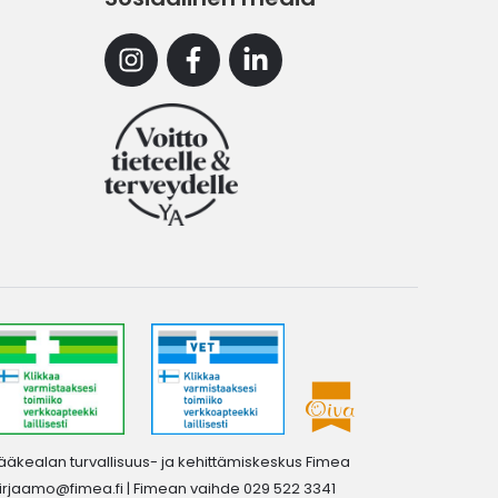
Instagram
Facebook
Linkedin
ääkealan turvallisuus- ja kehittämiskeskus Fimea
irjaamo@fimea.fi
| Fimean vaihde 029 522 3341