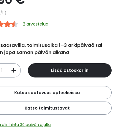
hinta
€
/l
2 arvostelua
 saatavilla, toimitusaika 1–3 arkipäivää tai
in jopa saman päivän aikana
Lisää ostoskoriin
Katso saatavuus apteekeissa
Katso toimitustavat
 alin hinta 30 päivän ajalta