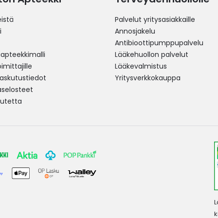
istä
Palvelut yritysasiakkaille
i
Annosjakelu
Antibioottipumppupalvelu
pteekkimalli
Lääkehuollon palvelut
mittajille
Lääkevalmistus
 laskutustiedot
Yritysverkkokauppa
aselosteet
utetta
L
k