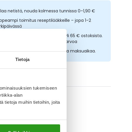
ilaa netistä, nouda kolmessa tunnissa 0–1,90 €
opeampi toimitus reseptilääkkeille – jopa 1–2
rkipäivässä
lmainen toimitus noutopisteisiin yli 65 € ostoksista.
ääkkeet eivät kerrytä ostoskorin arvoa
sta nyt, saat 45 päivää korotonta maksuaikaa.
Tietoja
ikki Ceridal-tuotteet
 ominaisuuksien tukemiseen
tiikka-alan
ietoja muihin tietoihin, joita