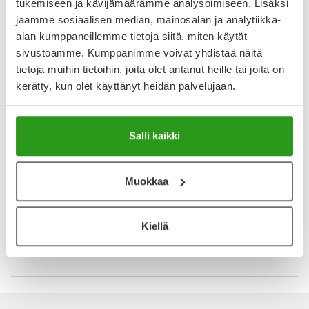
tukemiseen ja kävijämäärämme analysoimiseen. Lisäksi
jaamme sosiaalisen median, mainosalan ja analytiikka-
YA-muistuttaja
alan kumppaneillemme tietoja siitä, miten käytät
sivustoamme. Kumppanimme voivat yhdistää näitä
Muistuttajan avulla pidät huolen, että tilaat tarvitsemasi
tietoja muihin tietoihin, joita olet antanut heille tai joita on
tuotteet ajoissa, eivätkä ne lopu kesken.
kerätty, kun olet käyttänyt heidän palvelujaan.
Lisää tuote muistuttajaan
Salli kaikki
Lue lisää muistuttajasta
Muokkaa
Kela-korvattavuus ja reseptin toimitusmaksu
Tämä tuote ei ole Kela-korvattava. Reseptin
Kiellä
toimitusmaksu 2,46 € lisätään tuotteen hintaan.
Laske korvauksen suuruus