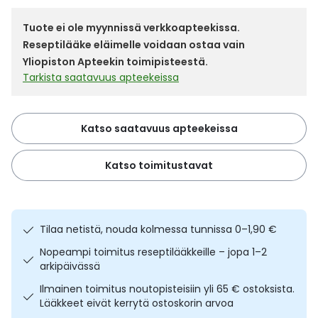
Yleis
Tuote ei ole myynnissä verkkoapteekissa.
Lapset
Vartalon ihonhoito
Nesteytysvalmisteet
Kurkkukipu
Virts
Umme
Reseptilääke eläimelle voidaan ostaa vain
Yliopiston Apteekin toimipisteestä.
Matkailu
YA-tuotesarja
Omega-3 ja rasvahapot
Lihas- ja nivelkipu
Virts
Tarkista saatavuus apteekeissa
Vitam
Raskaus, äitiys ja vauvan hoito
Proteiini ja muut lisäravinteet
Närästys
Katso saatavuus apteekeissa
Silmät, korvat ja nenä
Rauta ja rautalisät
Peräpukamat
Katso toimitustavat
Suunhoito
Ravitsemus
Päänsärky
Sydän ja verenkierto
Sinkki
Ripuli
Tilaa netistä, nouda kolmessa tunnissa 0–1,90 €
Nopeampi toimitus reseptilääkkeille – jopa 1–2
Testit, mittarit ja laitteet
Ubikinoni - koentsyymi Q10
Suun kuivuminen
arkipäivässä
Ilmainen toimitus noutopisteisiin yli 65 € ostoksista.
Tupakoinnin lopettaminen
Urheilu ja tarvikkeet
Syyhy
Lääkkeet eivät kerrytä ostoskorin arvoa