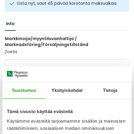
Osta nyt, saat 45 päivää korotonta maksuaikaa.
Ulkoilu
Vitamiinit
Syylät ja känsät
Uni ja mieli
YA-tuotesarja
Täit
Info
Vatsa
Ummetus
Markkinoija/myyntiluvanhaltija /
Marknadsföring/Försäljningstillstånd
Zoetis
Yskä
Lääkkeillä ja reseptillä ostetuilla tuotteilla ei ole
Äänen käheys
palautusoikeutta.
Suostumus
Yksityiskohdat
Tietoja
Varaa reseptilääke apteekkiin, maksa apteekissa
Tämä sivusto käyttää evästeitä
Käytämme evästeitä tarjoamamme sisällön ja mainosten
Katso kaikki CERENIA-tuotteet
räätälöimiseen, sosiaalisen median ominaisuuksien