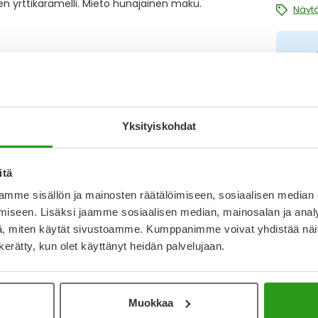
en yrttikaramelli. Mieto hunajainen maku.
Näytä
T
N
Kirjoita arvostelu
a
I
Yksityiskohdat
L
31.12.2025
O
itä
mme sisällön ja mainosten räätälöimiseen, sosiaalisen median
9.3.2025
iseen. Lisäksi jaamme sosiaalisen median, mainosalan ja analy
Katso ka
, miten käytät sivustoamme. Kumppanimme voivat yhdistää näitä t
aa :) Ei ole myöskään liian ns. vahvan makuinen,
n kerätty, kun olet käyttänyt heidän palvelujaan.
Muokkaa