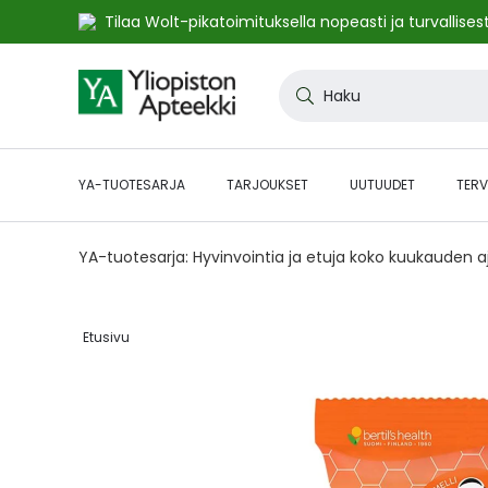
Tilaa Wolt-pikatoimituksella nopeasti ja turvallisest
Skip
to
Haku
Content
YA-TUOTESARJA
TARJOUKSET
UUTUUDET
TERV
YA-tuotesarja: Hyvinvointia ja etuja koko kuukauden 
Etusivu‎
Skip
to
the
end