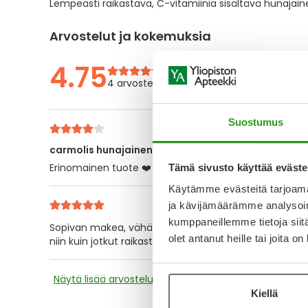
Lempeästi raikastava, C-vitamiinia sisältävä hunajain
the
images
gallery
Arvostelut ja kokemuksia
4.75
4 arvostelua
Suostumus
carmolis hunajainen yrtttikaramelli
Erinomainen tuote ❤️
Tämä sivusto käyttää eväste
Käytämme evästeitä tarjoama
ja kävijämäärämme analysoim
kumppaneillemme tietoja siitä
Sopivan makea, vähän kuin joisi teetä, jossa on hunaj
olet antanut heille tai joita o
niin kuin jotkut raikastavat pastillit saattaa olla.
Näytä lisää arvosteluja
Kiellä