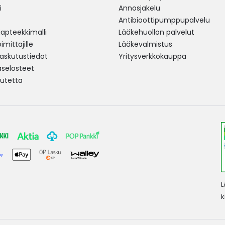
i
Annosjakelu
Antibioottipumppupalvelu
pteekkimalli
Lääkehuollon palvelut
mittajille
Lääkevalmistus
 laskutustiedot
Yritysverkkokauppa
aselosteet
utetta
L
k