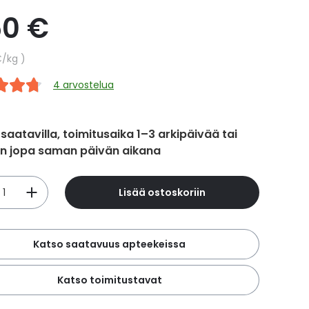
50 €
hinta
€
/kg
4 arvostelua
 saatavilla, toimitusaika 1–3 arkipäivää tai
in jopa saman päivän aikana
Lisää ostoskoriin
Katso saatavuus apteekeissa
Katso toimitustavat