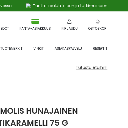
ivässä
Tuotto koulutukseen ja tutkimukseen
IEDOT
KANTA-ASIAKKUUS
KIRJAUDU
OSTOSKORI
TUOTEMERKIT
VINKIT
ASIAKASPALVELU
RESEPTIT
Tutustu etuihin!
MOLIS HUNAJAINEN
TIKARAMELLI 75 G