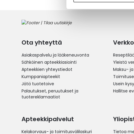
Ota yhteyttä
Verkko
Asiakaspalvelu ja lääkeneuvonta
Reseptilä
Sähköinen apteekkiasiointi
Yleistä v
Apteekkien yhteystiedot
Maksu- ja
Kumppaniapteekit
Toimitus
Jätä tuotetoive
Usein kys
Palautukset, peruutukset ja
Hallitse e
tuotereklamaatiot
Apteekkipalvelut
Yliopi
Kelakorvaus- ja toimitusvälilaskuri
Tietoa me