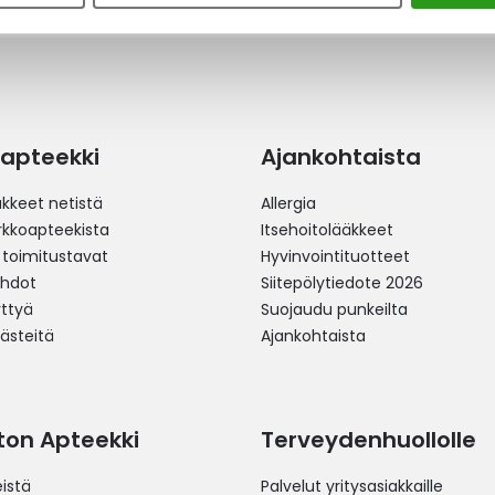
apteekki
Ajankohtaista
äkkeet netistä
Allergia
erkkoapteekista
Itsehoitolääkkeet
 toimitustavat
Hyvinvointituotteet
ehdot
Siitepölytiedote 2026
yttyä
Suojaudu punkeilta
västeitä
Ajankohtaista
ston Apteekki
Terveydenhuollolle
istä
Palvelut yritysasiakkaille