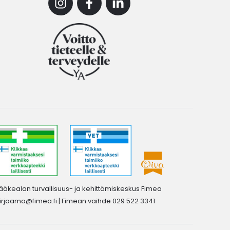
Instagram
Facebook
Linkedin
ääkealan turvallisuus- ja kehittämiskeskus Fimea
irjaamo@fimea.fi
| Fimean vaihde 029 522 3341