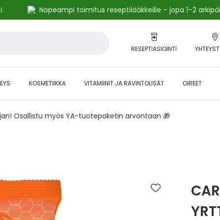
i
Nopeampi toimitus reseptilääkkeille – jopa 1–2 arkipä
RESEPTIASIOINTI
YHTEYST
EYS
KOSMETIIKKA
VITAMIINIT JA RAVINTOLISÄT
OIREET
ajan! Osallistu myös YA-tuotepaketin arvontaan 🎁
CAR
YRT