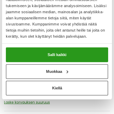
Katso kaikki CARDISURE VET.-tuotteet
tukemiseen ja kävijämäärämme analysoimiseen. Lisäksi
jaamme sosiaalisen median, mainosalan ja analytiikka-
alan kumppaneillemme tietoja siitä, miten käytät
YA-muistuttaja
sivustoamme. Kumppanimme voivat yhdistää näitä
tietoja muihin tietoihin, joita olet antanut heille tai joita on
Muistuttajan avulla pidät huolen, että tilaat tarvitsemasi
tuotteet ajoissa, eivätkä ne lopu kesken.
kerätty, kun olet käyttänyt heidän palvelujaan.
Lisää tuote muistuttajaan
Salli kaikki
Lue lisää muistuttajasta
Muokkaa
Kela-korvattavuus ja reseptin toimitusmaksu
Tämä tuote ei ole Kela-korvattava. Reseptin
Kiellä
toimitusmaksu 2,46 € lisätään tuotteen hintaan.
Laske korvauksen suuruus