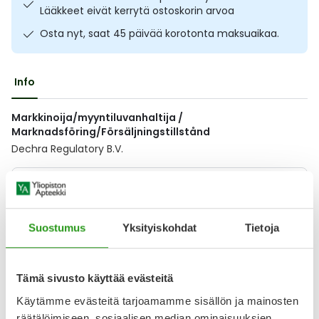
Lääkkeet eivät kerrytä ostoskorin arvoa
Ulkoilu
Vitamiinit
Syylät ja känsät
Osta nyt, saat 45 päivää korotonta maksuaikaa.
Uni ja mieli
YA-tuotesarja
Täit
Info
Vatsa
Ummetus
Markkinoija/myyntiluvanhaltija /
Yskä
Marknadsföring/Försäljningstillstånd
Dechra Regulatory B.V.
Äänen käheys
Lääkkeillä ja reseptillä ostetuilla tuotteilla ei ole
palautusoikeutta.
Suostumus
Yksityiskohdat
Tietoja
Varaa reseptilääke apteekkiin, maksa apteekissa
Tämä sivusto käyttää evästeitä
Käytämme evästeitä tarjoamamme sisällön ja mainosten
räätälöimiseen, sosiaalisen median ominaisuuksien