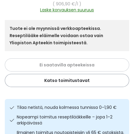
Yleis
Yksikköhinta
906,90 €
/l
Laske korvauksen suuruus
Lapset
Vartalon ihonhoito
Nesteytysvalmisteet
Kurkkukipu
Virts
Umme
Tuote ei ole myynnissä verkkoapteekissa.
Matkailu
YA-tuotesarja
Omega-3 ja rasvahapot
Lihas- ja nivelkipu
Virts
Vitam
Reseptilääke eläimelle voidaan ostaa vain
Yliopiston Apteekin toimipisteestä.
Raskaus, äitiys ja vauvan hoito
Proteiini ja muut lisäravinteet
Närästys
Silmät, korvat ja nenä
Rauta ja rautalisät
Peräpukamat
Ei saatavilla apteekeissa
Suunhoito
Ravitsemus
Päänsärky
Katso toimitustavat
Sydän ja verenkierto
Sinkki
Ripuli
Tilaa netistä, nouda kolmessa tunnissa 0–1,90 €
Testit, mittarit ja laitteet
Ubikinoni - koentsyymi Q10
Suun kuivuminen
Nopeampi toimitus reseptilääkkeille – jopa 1–2
arkipäivässä
Tupakoinnin lopettaminen
Urheilu ja tarvikkeet
Syyhy
Ilmainen toimitus noutopisteisiin yli 65 € ostoksista.