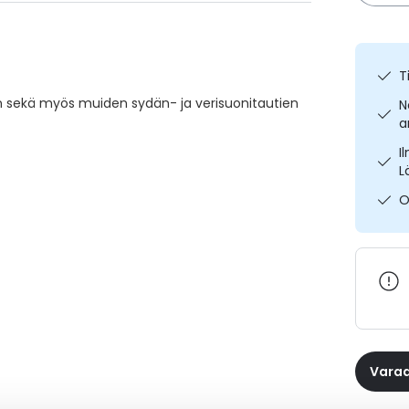
T
 sekä myös muiden sydän- ja verisuonitautien
N
a
I
L
O
Varaa