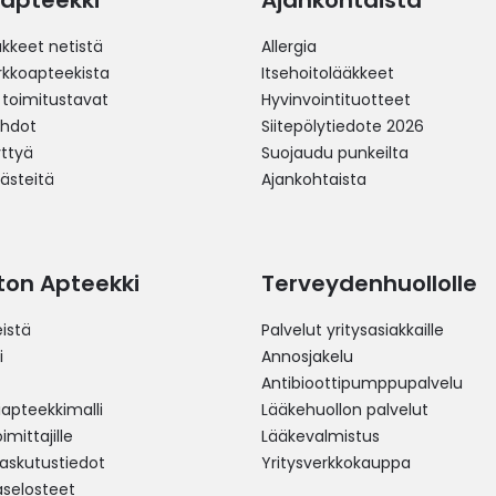
apteekki
Ajankohtaista
äkkeet netistä
Allergia
erkkoapteekista
Itsehoitolääkkeet
 toimitustavat
Hyvinvointituotteet
ehdot
Siitepölytiedote 2026
yttyä
Suojaudu punkeilta
västeitä
Ajankohtaista
ston Apteekki
Terveydenhuollolle
istä
Palvelut yritysasiakkaille
i
Annosjakelu
Antibioottipumppupalvelu
pteekkimalli
Lääkehuollon palvelut
mittajille
Lääkevalmistus
 laskutustiedot
Yritysverkkokauppa
aselosteet