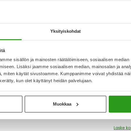
Katso k
Yksityiskohdat
Y
Muistutt
tuotteet
itä
mme sisällön ja mainosten räätälöimiseen, sosiaalisen median
iseen. Lisäksi jaamme sosiaalisen median, mainosalan ja analy
, miten käytät sivustoamme. Kumppanimme voivat yhdistää näitä t
Lue lisä
n kerätty, kun olet käyttänyt heidän palvelujaan.
Kela-
Muokkaa
Tämä tuo
2,46 € l
Laske k