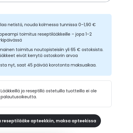
ilaa netistä, nouda kolmessa tunnissa 0–1,90 €
opeampi toimitus reseptilääkkeille – jopa 1–2
rkipäivässä
lmainen toimitus noutopisteisiin yli 65 € ostoksista.
ääkkeet eivät kerrytä ostoskorin arvoa
sta nyt, saat 45 päivää korotonta maksuaikaa.
Lääkkeillä ja reseptillä ostetuilla tuotteilla ei ole
palautusoikeutta.
 reseptilääke apteekkiin, maksa apteekissa