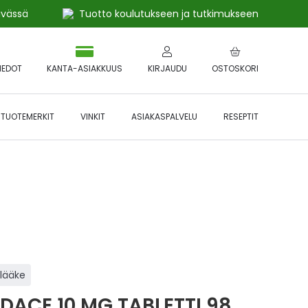
ivässä
Tuotto koulutukseen ja tutkimukseen
IEDOT
KANTA-ASIAKKUUS
KIRJAUDU
OSTOSKORI
TUOTEMERKIT
VINKIT
ASIAKASPALVELU
RESEPTIT
 🔥 *Katso tarkemmat ehdot
Hyödynnä
etu!
ilääke
DACE 10 MG TABLETTI 98