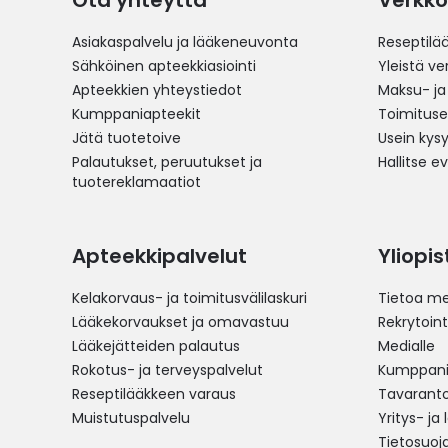
Ota yhteyttä
Verkko
Asiakaspalvelu ja lääkeneuvonta
Reseptilä
Sähköinen apteekkiasiointi
Yleistä v
Apteekkien yhteystiedot
Maksu- ja
Kumppaniapteekit
Toimitus
Jätä tuotetoive
Usein kys
Palautukset, peruutukset ja
Hallitse e
tuotereklamaatiot
Apteekkipalvelut
Yliopi
Kelakorvaus- ja toimitusvälilaskuri
Tietoa me
Lääkekorvaukset ja omavastuu
Rekrytoint
Lääkejätteiden palautus
Medialle
Rokotus- ja terveyspalvelut
Kumppania
Reseptilääkkeen varaus
Tavarantoi
Muistutuspalvelu
Yritys- ja
Tietosuoj