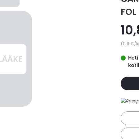
FOL
10
Yksikkö
0,11 €
/k
Heti
koti