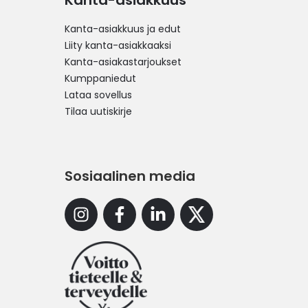
Kanta-asiakkuus
Kanta-asiakkuus ja edut
Liity kanta-asiakkaaksi
Kanta-asiakastarjoukset
Kumppaniedut
Lataa sovellus
Tilaa uutiskirje
Sosiaalinen media
Instagram
Facebook
Linkedin
X