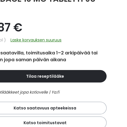
,87 €
hinta
pl
Laske korvauksen suuruus
 saatavilla, toimitusaika 1–2 arkipäivää tai
in jopa saman päivän aikana
Tilaa reseptilääke
Katso saatavuus apteekeissa
Katso toimitustavat