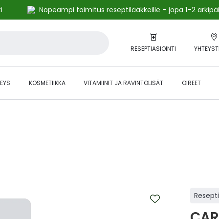
i
Nopeampi toimitus reseptilääkkeille – jopa 1–2 arkipä
RESEPTIASIOINTI
YHTEYST
EYS
KOSMETIIKKA
VITAMIINIT JA RAVINTOLISÄT
OIREET
alihintaiset tuotteet kanta-asiakkaille -24 % to klo 23.59 asti.
Resept
CAR