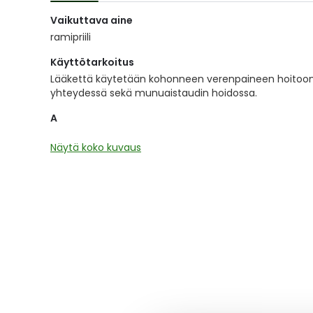
of
Vaikuttava aine
the
images
ramipriili
gallery
Käyttötarkoitus
Lääkettä käytetään kohonneen verenpaineen hoitoon
yhteydessä sekä munuaistaudin hoidossa.
A
Näytä koko kuvaus