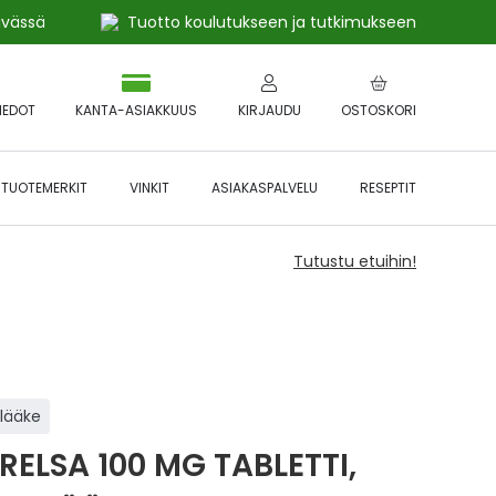
ivässä
Tuotto koulutukseen ja tutkimukseen
IEDOT
KANTA-ASIAKKUUS
KIRJAUDU
OSTOSKORI
TUOTEMERKIT
VINKIT
ASIAKASPALVELU
RESEPTIT
Tutustu etuihin!
ilääke
RELSA 100 MG TABLETTI,