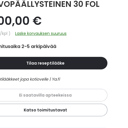
VOPÄÄLLYSTEINEN 30 FOL
900,00 €
hinta
/kpl
Laske korvauksen suuruus
itusaika 2-5 arkipäivää
Tilaa reseptilääke
Ei saatavilla apteekeissa
Katso toimitustavat