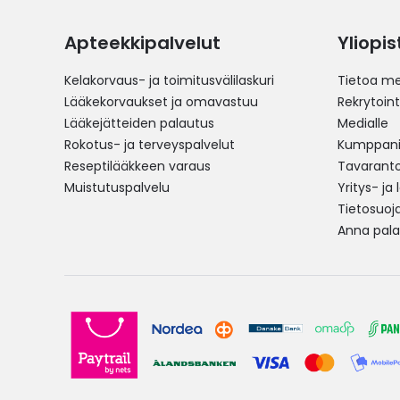
Apteekkipalvelut
Yliopi
Kelakorvaus- ja toimitusvälilaskuri
Tietoa me
Lääkekorvaukset ja omavastuu
Rekrytoint
Lääkejätteiden palautus
Medialle
Rokotus- ja terveyspalvelut
Kumppania
Reseptilääkkeen varaus
Tavarantoi
Muistutuspalvelu
Yritys- ja
Tietosuoj
Anna pala