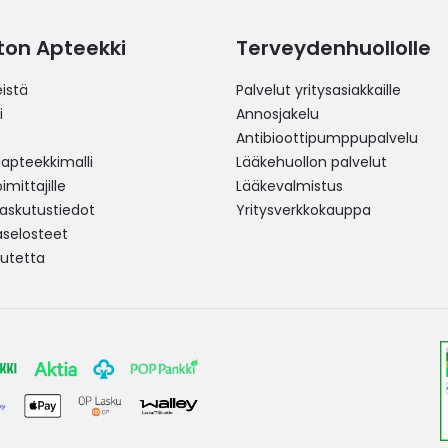
ston Apteekki
Terveydenhuollolle
istä
Palvelut yritysasiakkaille
i
Annosjakelu
Antibioottipumppupalvelu
pteekkimalli
Lääkehuollon palvelut
mittajille
Lääkevalmistus
 laskutustiedot
Yritysverkkokauppa
aselosteet
utetta