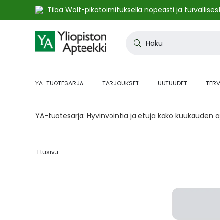
Tilaa Wolt-pikatoimituksella nopeasti ja turvallisest
Skip
to
Haku
Content
YA-TUOTESARJA
TARJOUKSET
UUTUUDET
TERV
YA-tuotesarja: Hyvinvointia ja etuja koko kuukauden 
Etusivu‎
Skip
to
the
end