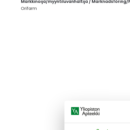
Markkinoija/myyntiluvanhaltija / Marknadsföring/F
the
images
Orifarm
gallery