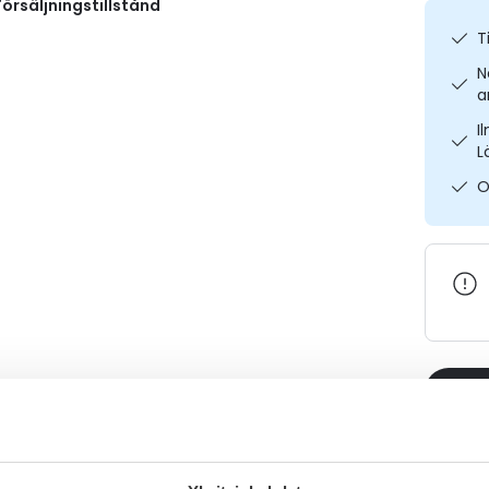
örsäljningstillstånd
T
N
a
I
L
O
Varaa
Katso ka