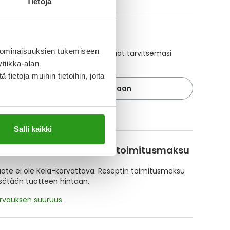
Tietoja
A-muistuttaja
 ominaisuuksien tukemiseen
ajan avulla pidät huolen, että tilaat tarvitsemasi
 ajoissa, eivätkä ne lopu kesken.
tiikka-alan
ietoja muihin tietoihin, joita
Lisää tuote muistuttajaan
ä muistuttajasta
Salli kaikki
korvattavuus ja reseptin toimitusmaksu
te ei ole Kela-korvattava. Reseptin toimitusmaksu
isätään tuotteen hintaan.
orvauksen suuruus