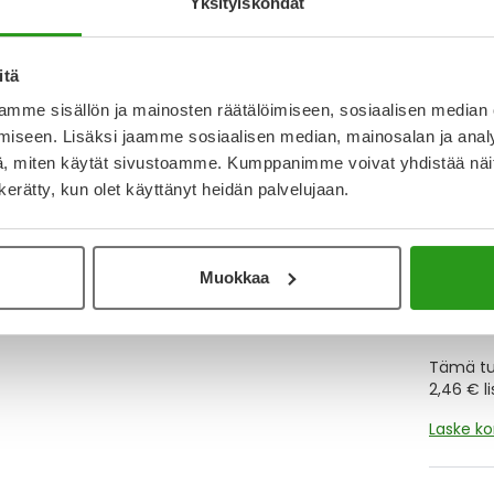
Yksityiskohdat
Y
itä
mme sisällön ja mainosten räätälöimiseen, sosiaalisen median
Muistutt
tuotteet
iseen. Lisäksi jaamme sosiaalisen median, mainosalan ja analy
, miten käytät sivustoamme. Kumppanimme voivat yhdistää näitä t
n kerätty, kun olet käyttänyt heidän palvelujaan.
Lue lisä
Muokkaa
Kela-
Tämä tuo
2,46 € l
Laske k