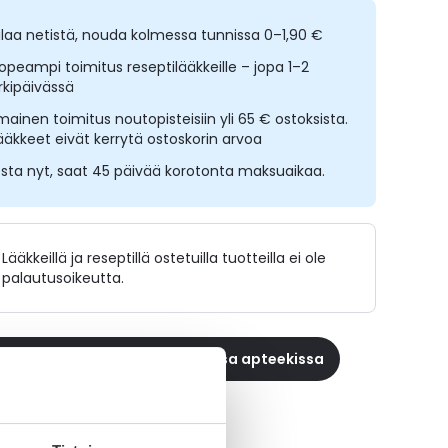
ilaa netistä, nouda kolmessa tunnissa 0–1,90 €
opeampi toimitus reseptilääkkeille – jopa 1–2
rkipäivässä
lmainen toimitus noutopisteisiin yli 65 € ostoksista.
ääkkeet eivät kerrytä ostoskorin arvoa
sta nyt, saat 45 päivää korotonta maksuaikaa.
Lääkkeillä ja reseptillä ostetuilla tuotteilla ei ole
palautusoikeutta.
 reseptilääke apteekkiin, maksa apteekissa
ikki CAPRELSA ORIFARM-tuotteet