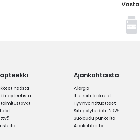
Vasta
apteekki
Ajankohtaista
äkkeet netistä
Allergia
erkkoapteekista
Itsehoitolääkkeet
 toimitustavat
Hyvinvointituotteet
ehdot
Siitepölytiedote 2026
yttyä
Suojaudu punkeilta
västeitä
Ajankohtaista