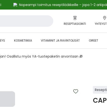
i
Nopeampi toimitus reseptilääkkeille – jopa 1–2 arkipä
RESEPTIASIOINTI
YHTEYST
EYS
KOSMETIIKKA
VITAMIINIT JA RAVINTOLISÄT
OIREET
ajan! Osallistu myös YA-tuotepaketin arvontaan 🎁
Resept
CAP