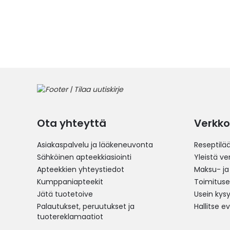
Ota yhteyttä
Verkko
Asiakaspalvelu ja lääkeneuvonta
Reseptilä
Sähköinen apteekkiasiointi
Yleistä v
Apteekkien yhteystiedot
Maksu- ja
Kumppaniapteekit
Toimitus
Jätä tuotetoive
Usein kys
Palautukset, peruutukset ja
Hallitse e
tuotereklamaatiot