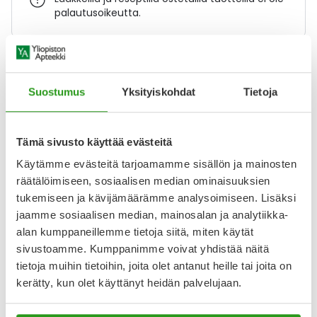
palautusoikeutta.
Katso kaikki Canesten-tuotteet
Suostumus
Yksityiskohdat
Tietoja
YA-muistuttaja
Tämä sivusto käyttää evästeitä
Muistuttajan avulla pidät huolen, että tilaat tarvitsemasi
tuotteet ajoissa, eivätkä ne lopu kesken.
Käytämme evästeitä tarjoamamme sisällön ja mainosten
räätälöimiseen, sosiaalisen median ominaisuuksien
Lisää tuote muistuttajaan
tukemiseen ja kävijämäärämme analysoimiseen. Lisäksi
jaamme sosiaalisen median, mainosalan ja analytiikka-
Lue lisää muistuttajasta
alan kumppaneillemme tietoja siitä, miten käytät
sivustoamme. Kumppanimme voivat yhdistää näitä
tietoja muihin tietoihin, joita olet antanut heille tai joita on
kerätty, kun olet käyttänyt heidän palvelujaan.