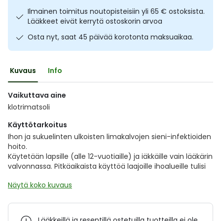
Ulkoilu
Vitamiinit
Syylät ja känsät
Ilmainen toimitus noutopisteisiin yli 65 € ostoksista.
Lääkkeet eivät kerrytä ostoskorin arvoa
Osta nyt, saat 45 päivää korotonta maksuaikaa.
Uni ja mieli
YA-tuotesarja
Täit
Vatsa
Ummetus
Kuvaus
Info
Yskä
Vaikuttava aine
klotrimatsoli
Äänen käheys
Käyttötarkoitus
Ihon ja sukuelinten ulkoisten limakalvojen sieni-infektioiden
hoito.
Käytetään lapsille (alle 12-vuotiaille) ja iäkkäille vain lääkärin
valvonnassa. Pitkäaikaista käyttöä laajoille ihoalueille tulisi
Näytä koko kuvaus
Lääkkeillä ja reseptillä ostetuilla tuotteilla ei ole