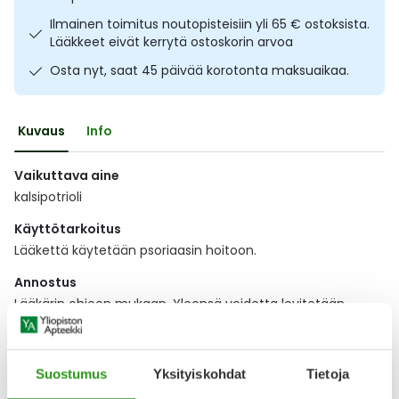
Ulkoilu
Vitamiinit
Syylät ja känsät
Ilmainen toimitus noutopisteisiin yli 65 € ostoksista.
Lääkkeet eivät kerrytä ostoskorin arvoa
Uni ja mieli
YA-tuotesarja
Täit
Osta nyt, saat 45 päivää korotonta maksuaikaa.
Vatsa
Ummetus
Kuvaus
Info
Yskä
Vaikuttava aine
kalsipotrioli
Äänen käheys
Käyttötarkoitus
Lääkettä käytetään psoriaasin hoitoon.
Annostus
Lääkärin ohjeen mukaan. Yleensä voidetta levitetään
hoidettavalle
Näytä koko kuvaus
Suostumus
Yksityiskohdat
Tietoja