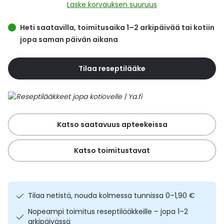
Yleis
Laske korvauksen suuruus
Lapset
Vartalon ihonhoito
Nesteytysvalmisteet
Kurkkukipu
Virts
Heti saatavilla, toimitusaika 1–2 arkipäivää tai kotiin
Umme
jopa saman päivän aikana
Matkailu
YA-tuotesarja
Omega-3 ja rasvahapot
Lihas- ja nivelkipu
Virts
Vitam
Tilaa reseptilääke
Raskaus, äitiys ja vauvan hoito
Proteiini ja muut lisäravinteet
Närästys
Silmät, korvat ja nenä
Rauta ja rautalisät
Peräpukamat
Katso saatavuus apteekeissa
Suunhoito
Ravitsemus
Päänsärky
Katso toimitustavat
Sydän ja verenkierto
Sinkki
Ripuli
Testit, mittarit ja laitteet
Ubikinoni - koentsyymi Q10
Suun kuivuminen
Tilaa netistä, nouda kolmessa tunnissa 0–1,90 €
Tupakoinnin lopettaminen
Urheilu ja tarvikkeet
Syyhy
Nopeampi toimitus reseptilääkkeille – jopa 1–2
arkipäivässä