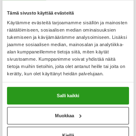
Lääkkeillä ja reseptillä ostetuilla tuotteilla ei ole
palautusoikeutta.
Tämä sivusto käyttää evästeitä
Käytämme evästeitä tarjoamamme sisällön ja mainosten
räätälöimiseen, sosiaalisen median ominaisuuksien
tukemiseen ja kävijämäärämme analysoimiseen. Lisäksi
Varaa reseptilääke apteekkiin, maksa apteekissa
jaamme sosiaalisen median, mainosalan ja analytiikka-
alan kumppaneillemme tietoja siitä, miten käytät
sivustoamme. Kumppanimme voivat yhdistää näitä
Katso kaikki CALCIPOTRIOL SANDOZ-tuotteet
tietoja muihin tietoihin, joita olet antanut heille tai joita on
kerätty, kun olet käyttänyt heidän palvelujaan.
YA-muistuttaja
Salli kaikki
Muistuttajan avulla pidät huolen, että tilaat tarvitsemasi
tuotteet ajoissa, eivätkä ne lopu kesken.
Muokkaa
Lisää tuote muistuttajaan
Lue lisää muistuttajasta
Kiellä