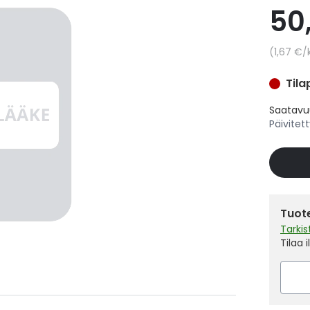
50
Yksikkö
1,67 €
/
Tila
Saatavuu
Päivitet
Tuote
Tarki
Tilaa 