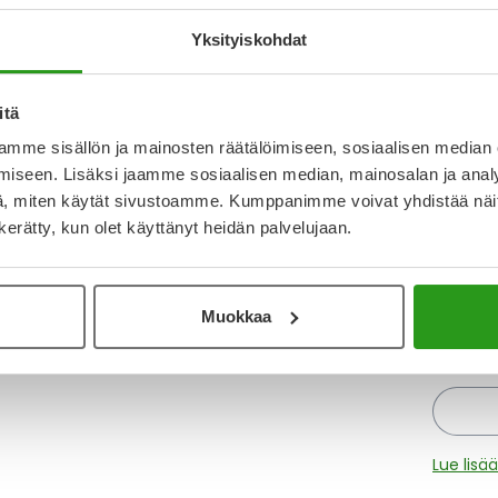
Yksityiskohdat
itä
Varaa
mme sisällön ja mainosten räätälöimiseen, sosiaalisen median
iseen. Lisäksi jaamme sosiaalisen median, mainosalan ja analy
, miten käytät sivustoamme. Kumppanimme voivat yhdistää näitä t
Katso ka
n kerätty, kun olet käyttänyt heidän palvelujaan.
Y
Muokkaa
Muistutt
tuotteet
Lue lisä