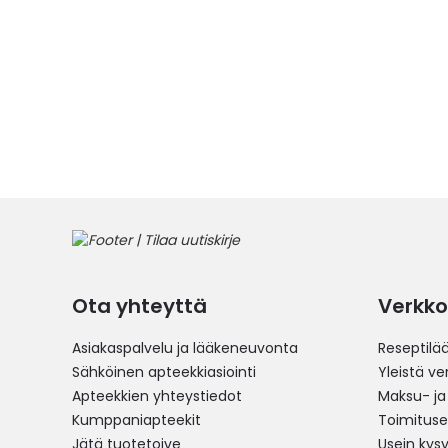
Ota yhteyttä
Verkko
Asiakaspalvelu ja lääkeneuvonta
Reseptilä
Sähköinen apteekkiasiointi
Yleistä v
Apteekkien yhteystiedot
Maksu- ja
Kumppaniapteekit
Toimitus
Jätä tuotetoive
Usein kys