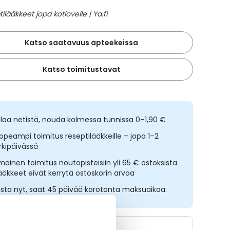
Katso saatavuus apteekeissa
Katso toimitustavat
ilaa netistä, nouda kolmessa tunnissa 0–1,90 €
opeampi toimitus reseptilääkkeille – jopa 1–2
rkipäivässä
lmainen toimitus noutopisteisiin yli 65 € ostoksista.
ääkkeet eivät kerrytä ostoskorin arvoa
sta nyt, saat 45 päivää korotonta maksuaikaa.