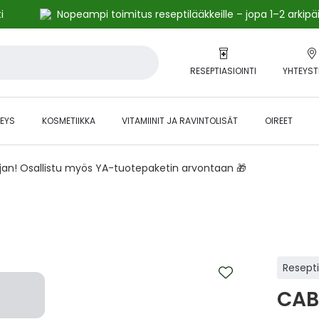
i
Nopeampi toimitus reseptilääkkeille – jopa 1–2 arkipä
RESEPTIASIOINTI
YHTEYST
EYS
KOSMETIIKKA
VITAMIINIT JA RAVINTOLISÄT
OIREET
ajan! Osallistu myös YA-tuotepaketin arvontaan 🎁
Resept
CAB