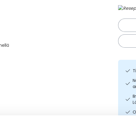
nellä
T
N
a
I
L
O