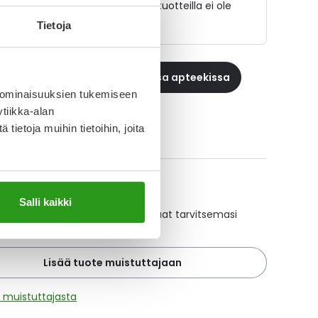
Lääkkeillä ja reseptillä ostetuilla tuotteilla ei ole
palautusoikeutta.
Tietoja
 reseptilääke apteekkiin, maksa apteekissa
 ominaisuuksien tukemiseen
tiikka-alan
ietoja muihin tietoihin, joita
ikki CABASER-tuotteet
A-muistuttaja
Salli kaikki
ajan avulla pidät huolen, että tilaat tarvitsemasi
 ajoissa, eivätkä ne lopu kesken.
Lisää tuote muistuttajaan
ä muistuttajasta