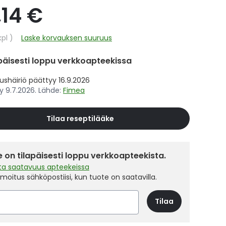
,14 €
hinta
kpl
Laske korvauksen suuruus
päisesti loppu verkkoapteekissa
shäiriö päättyy 16.9.2026
ty 9.7.2026. Lähde:
Fimea
Tilaa reseptilääke
 on tilapäisesti loppu verkkoapteekista.
sta saatavuus apteekeissa
ilmoitus sähköpostiisi, kun tuote on saatavilla.
Tilaa