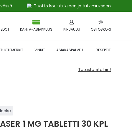
ivässä
Tuotto koulutukseen ja tutkimukseen
IEDOT
KANTA-ASIAKKUUS
KIRJAUDU
OSTOSKORI
TUOTEMERKIT
VINKIT
ASIAKASPALVELU
RESEPTIT
Tutustu etuihin!
ilääke
ASER 1 MG TABLETTI 30 KPL