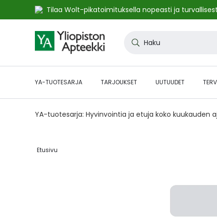
Tilaa Wolt-pikatoimituksella nopeasti ja turvallisest
Skip
to
Haku
Content
YA-TUOTESARJA
TARJOUKSET
UUTUUDET
TERV
YA-tuotesarja: Hyvinvointia ja etuja koko kuukauden 
Etusivu‎
Skip
to
the
end