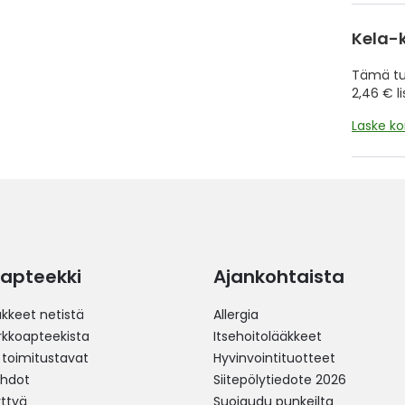
Kela-
Tämä tuo
2,46 € l
Laske k
apteekki
Ajankohtaista
äkkeet netistä
Allergia
erkkoapteekista
Itsehoitolääkkeet
 toimitustavat
Hyvinvointituotteet
ehdot
Siitepölytiedote 2026
yttyä
Suojaudu punkeilta