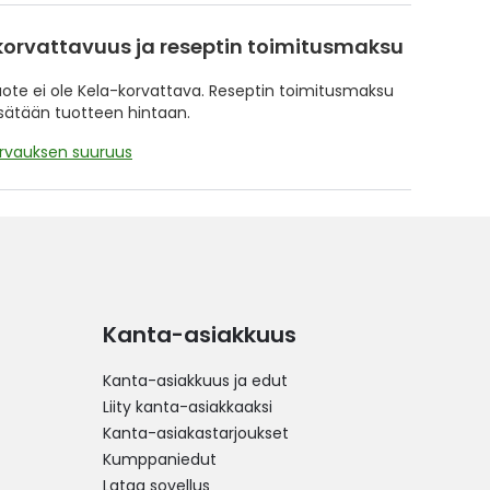
korvattavuus ja reseptin toimitusmaksu
te ei ole Kela-korvattava. Reseptin toimitusmaksu
isätään tuotteen hintaan.
orvauksen suuruus
Kanta-asiakkuus
Kanta-asiakkuus ja edut
Liity kanta-asiakkaaksi
Kanta-asiakastarjoukset
Kumppaniedut
Lataa sovellus