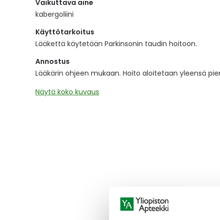
Vaikuttava aine
the
images
kabergoliini
gallery
Käyttötarkoitus
Lääkettä käytetään Parkinsonin taudin hoitoon.
Annostus
Lääkärin ohjeen mukaan. Hoito aloitetaan yleensä pie
Näytä koko kuvaus