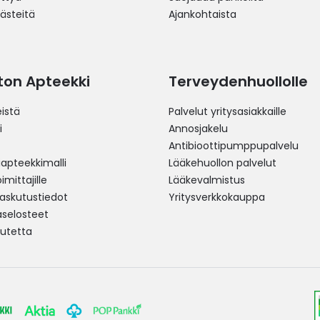
västeitä
Ajankohtaista
ston Apteekki
Terveydenhuollolle
istä
Palvelut yritysasiakkaille
i
Annosjakelu
Antibioottipumppupalvelu
pteekkimalli
Lääkehuollon palvelut
mittajille
Lääkevalmistus
 laskutustiedot
Yritysverkkokauppa
aselosteet
utetta