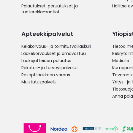
Palautukset, peruutukset ja
Hallitse e
tuotereklamaatiot
Apteekkipalvelut
Yliopi
Kelakorvaus- ja toimitusvälilaskuri
Tietoa me
Lääkekorvaukset ja omavastuu
Rekrytoint
Lääkejätteiden palautus
Medialle
Rokotus- ja terveyspalvelut
Kumppania
Reseptilääkkeen varaus
Tavarantoi
Muistutuspalvelu
Yritys- ja
Tietosuoj
Anna pala