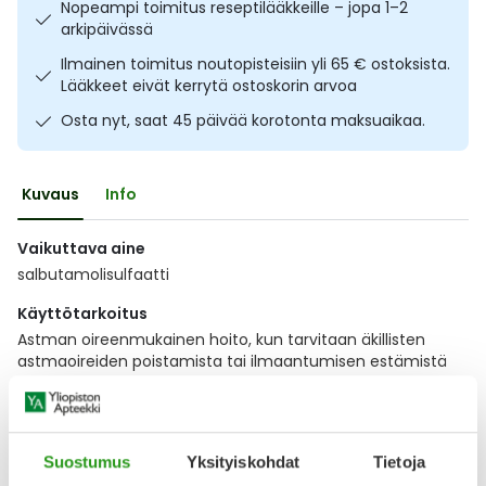
Nopeampi toimitus reseptilääkkeille – jopa 1–2
Ulkoilu
Vitamiinit
Syylät ja känsät
arkipäivässä
Ilmainen toimitus noutopisteisiin yli 65 € ostoksista.
Uni ja mieli
YA-tuotesarja
Täit
Lääkkeet eivät kerrytä ostoskorin arvoa
Osta nyt, saat 45 päivää korotonta maksuaikaa.
Vatsa
Ummetus
Kuvaus
Info
Yskä
Vaikuttava aine
Äänen käheys
salbutamolisulfaatti
Käyttötarkoitus
Astman oireenmukainen hoito, kun tarvitaan äkillisten
astmaoireiden poistamista tai ilmaantumisen estämistä
rasituksen yhteydessä. Myös muiden keuhkoputkien
ahtautumisesta johtuvien
Näytä koko kuvaus
Suostumus
Yksityiskohdat
Tietoja