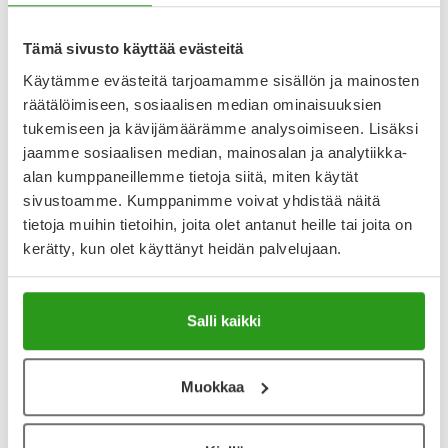
Lääkkeillä ja reseptillä ostetuilla tuotteilla ei ole
Tämä sivusto käyttää evästeitä
palautusoikeutta.
Käytämme evästeitä tarjoamamme sisällön ja mainosten
räätälöimiseen, sosiaalisen median ominaisuuksien
tukemiseen ja kävijämäärämme analysoimiseen. Lisäksi
Varaa reseptilääke apteekkiin, maksa apteekissa
jaamme sosiaalisen median, mainosalan ja analytiikka-
alan kumppaneillemme tietoja siitä, miten käytät
sivustoamme. Kumppanimme voivat yhdistää näitä
Katso kaikki BUVENTOL EASYHALER-tuotteet
tietoja muihin tietoihin, joita olet antanut heille tai joita on
kerätty, kun olet käyttänyt heidän palvelujaan.
YA-muistuttaja
Salli kaikki
Muistuttajan avulla pidät huolen, että tilaat tarvitsemasi
tuotteet ajoissa, eivätkä ne lopu kesken.
Muokkaa
Lisää tuote muistuttajaan