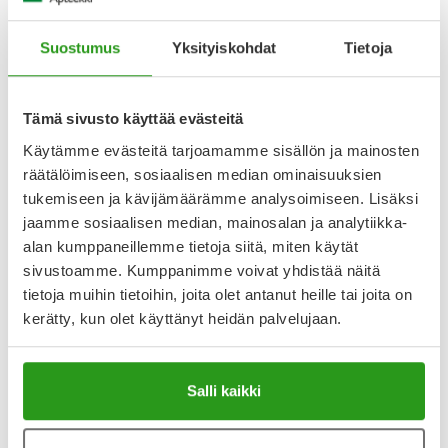
Lääkkeen ottaminen
Laastari kiinnitetään karvattomaan ja kuivaan ihonkohtaan
Suostumus
Yksityiskohdat
Tietoja
ylävartalolle tai
Näytä koko kuvaus
Tämä sivusto käyttää evästeitä
Käytämme evästeitä tarjoamamme sisällön ja mainosten
Lääkkeillä ja reseptillä ostetuilla tuotteilla ei ole
räätälöimiseen, sosiaalisen median ominaisuuksien
palautusoikeutta.
tukemiseen ja kävijämäärämme analysoimiseen. Lisäksi
jaamme sosiaalisen median, mainosalan ja analytiikka-
alan kumppaneillemme tietoja siitä, miten käytät
sivustoamme. Kumppanimme voivat yhdistää näitä
Varaa reseptilääke apteekkiin, maksa apteekissa
tietoja muihin tietoihin, joita olet antanut heille tai joita on
kerätty, kun olet käyttänyt heidän palvelujaan.
Katso kaikki BUPRENORPHINE SANDOZ-tuotteet
Salli kaikki
YA-muistuttaja