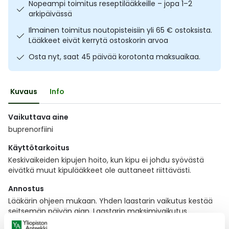
Nopeampi toimitus reseptilääkkeille – jopa 1–2
Ulkoilu
Vitamiinit
Syylät ja känsät
arkipäivässä
Ilmainen toimitus noutopisteisiin yli 65 € ostoksista.
Uni ja mieli
YA-tuotesarja
Täit
Lääkkeet eivät kerrytä ostoskorin arvoa
Osta nyt, saat 45 päivää korotonta maksuaikaa.
Vatsa
Ummetus
Kuvaus
Info
Yskä
Vaikuttava aine
Äänen käheys
buprenorfiini
Käyttötarkoitus
Keskivaikeiden kipujen hoito, kun kipu ei johdu syövästä
eivätkä muut kipulääkkeet ole auttaneet riittävästi.
Annostus
Lääkärin ohjeen mukaan. Yhden laastarin vaikutus kestää
seitsemän päivän ajan. Laastarin maksimivaikutus
saavutetaan kolmen päivän kuluessa.