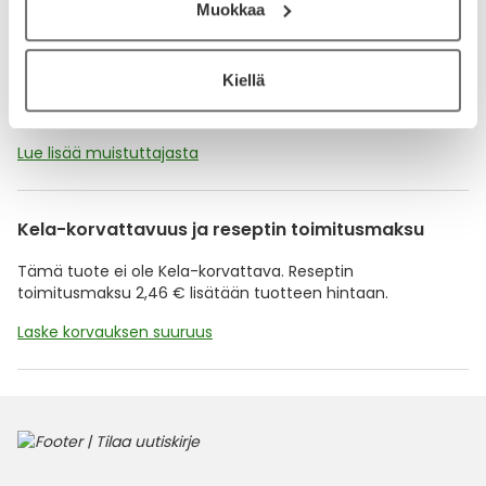
Muokkaa
Muistuttajan avulla pidät huolen, että tilaat tarvitsemasi
tuotteet ajoissa, eivätkä ne lopu kesken.
Kiellä
Lisää tuote muistuttajaan
Lue lisää muistuttajasta
Kela-korvattavuus ja reseptin toimitusmaksu
Tämä tuote ei ole Kela-korvattava. Reseptin
toimitusmaksu 2,46 € lisätään tuotteen hintaan.
Laske korvauksen suuruus