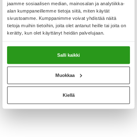
Kela-korvattavuus ja reseptin toimitusmaksu
jaamme sosiaalisen median, mainosalan ja analytiikka-
alan kumppaneillemme tietoja siitä, miten käytät
Tämä tuote ei ole Kela-korvattava. Reseptin
sivustoamme. Kumppanimme voivat yhdistää näitä
toimitusmaksu 2,46 € lisätään tuotteen hintaan.
tietoja muihin tietoihin, joita olet antanut heille tai joita on
Laske korvauksen suuruus
kerätty, kun olet käyttänyt heidän palvelujaan.
Vastaavat tuotteet
Salli kaikki
BUDESONIDE STADA 0,5 mg/ml
SUMUTINSUSPENSIO 20 x 2 ml
Muokkaa
23,15 €
PULMICORT 0,5 mg/ml SUMUTINSUSPENSIO
Kiellä
KERTA-ANNOS 20 x 2 ml
23,19 €