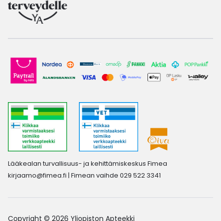
Lääkealan turvallisuus- ja kehittämiskeskus Fimea
kirjaamo@fimea.fi
| Fimean vaihde 029 522 3341
Copyright © 2026 Yliopiston Apteekki