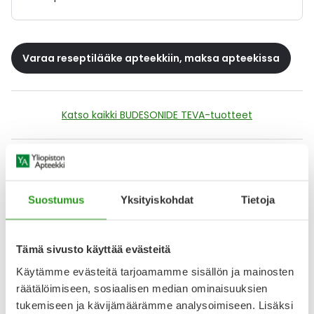
Varaa reseptilääke apteekkiin, maksa apteekissa
Katso kaikki BUDESONIDE TEVA-tuotteet
YA-muistuttaja
Muistuttajan avulla pidät huolen, että tilaat tarvitsemasi
Suostumus
Yksityiskohdat
Tietoja
tuotteet ajoissa, eivätkä ne lopu kesken.
Lisää tuote muistuttajaan
Tämä sivusto käyttää evästeitä
Käytämme evästeitä tarjoamamme sisällön ja mainosten
Lue lisää muistuttajasta
räätälöimiseen, sosiaalisen median ominaisuuksien
tukemiseen ja kävijämäärämme analysoimiseen. Lisäksi