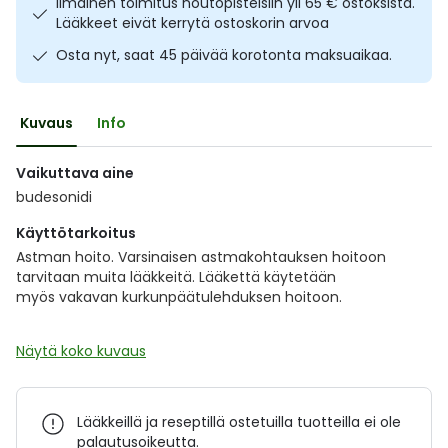
Ilmainen toimitus noutopisteisiin yli 65 € ostoksista.
Ulkoilu
Vitamiinit
Syylät ja känsät
Lääkkeet eivät kerrytä ostoskorin arvoa
Osta nyt, saat 45 päivää korotonta maksuaikaa.
Uni ja mieli
YA-tuotesarja
Täit
Kuvaus
Info
Vatsa
Ummetus
Vaikuttava aine
Yskä
budesonidi
Käyttötarkoitus
Äänen käheys
Astman hoito. Varsinaisen astmakohtauksen hoitoon
tarvitaan muita lääkkeitä. Lääkettä käytetään
myös vakavan kurkunpäätulehduksen hoitoon.
Näytä koko kuvaus
Lääkkeillä ja reseptillä ostetuilla tuotteilla ei ole
palautusoikeutta.