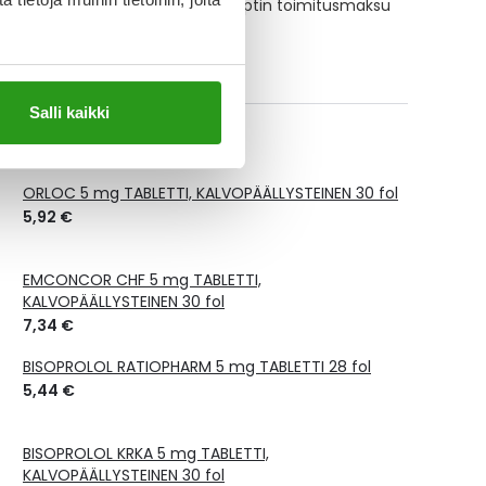
te ei ole Kela-korvattava. Reseptin toimitusmaksu
isätään tuotteen hintaan.
orvauksen suuruus
Salli kaikki
avat tuotteet
ORLOC 5 mg TABLETTI, KALVOPÄÄLLYSTEINEN 30 fol
5,92 €
EMCONCOR CHF 5 mg TABLETTI,
KALVOPÄÄLLYSTEINEN 30 fol
7,34 €
BISOPROLOL RATIOPHARM 5 mg TABLETTI 28 fol
5,44 €
BISOPROLOL KRKA 5 mg TABLETTI,
KALVOPÄÄLLYSTEINEN 30 fol