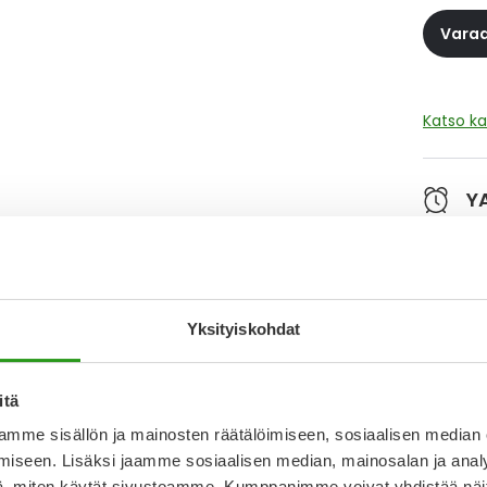
Varaa
Katso ka
Y
Muistutt
tuotteet
Yksityiskohdat
Lue lisä
itä
mme sisällön ja mainosten räätälöimiseen, sosiaalisen median
Kela-
iseen. Lisäksi jaamme sosiaalisen median, mainosalan ja analy
, miten käytät sivustoamme. Kumppanimme voivat yhdistää näitä t