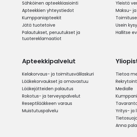
Sähköinen apteekkiasiointi
Yleistä v
Apteekkien yhteystiedot
Maksu- ja
Kumppaniapteekit
Toimitus
Jätä tuotetoive
Usein kys
Palautukset, peruutukset ja
Hallitse e
tuotereklamaatiot
Apteekkipalvelut
Yliopi
Kelakorvaus- ja toimitusvälilaskuri
Tietoa me
Lääkekorvaukset ja omavastuu
Rekrytoint
Lääkejätteiden palautus
Medialle
Rokotus- ja terveyspalvelut
Kumppania
Reseptilääkkeen varaus
Tavarantoi
Muistutuspalvelu
Yritys- ja
Tietosuoj
Anna pala