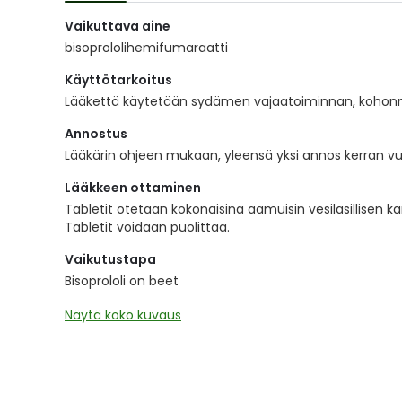
of
Vaikuttava aine
the
images
bisoprololihemifumaraatti
gallery
Käyttötarkoitus
Lääkettä käytetään sydämen vajaatoiminnan, kohonne
Annostus
Lääkärin ohjeen mukaan, yleensä yksi annos kerran v
Lääkkeen ottaminen
Tabletit otetaan kokonaisina aamuisin vesilasillisen k
Tabletit voidaan puolittaa.
Vaikutustapa
Bisoprololi on beet
Näytä koko kuvaus