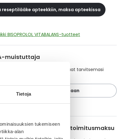
 reseptilääke apteekkiin, maksa apteekissa
ikki BISOPROLOL VITABALANS-tuotteet
A-muistuttaja
ajan avulla pidät huolen, että tilaat tarvitsemasi
 ajoissa, eivätkä ne lopu kesken.
Lisää tuote muistuttajaan
Tietoja
ä muistuttajasta
 ominaisuuksien tukemiseen
korvattavuus ja reseptin toimitusmaksu
tiikka-alan
ietoja muihin tietoihin, joita