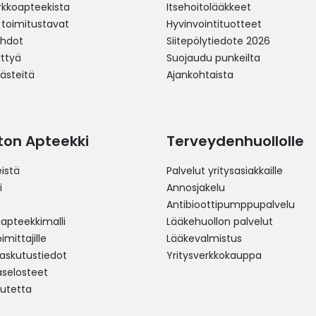
erkkoapteekista
Itsehoitolääkkeet
 toimitustavat
Hyvinvointituotteet
ehdot
Siitepölytiedote 2026
yttyä
Suojaudu punkeilta
västeitä
Ajankohtaista
ston Apteekki
Terveydenhuollolle
istä
Palvelut yritysasiakkaille
i
Annosjakelu
Antibioottipumppupalvelu
pteekkimalli
Lääkehuollon palvelut
mittajille
Lääkevalmistus
 laskutustiedot
Yritysverkkokauppa
aselosteet
utetta