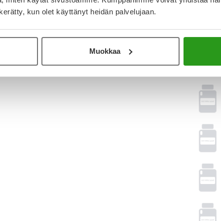
Tämä tuo
2,46 € l
n kerätty, kun olet käyttänyt heidän palvelujaan.
Laske k
Muokkaa
Vasta