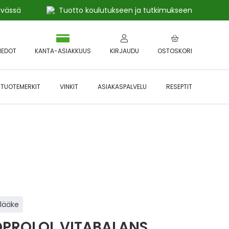
ivässä
Tuotto koulutukseen ja tutkimukseen
IEDOT
KANTA-ASIAKKUUS
KIRJAUDU
OSTOSKORI
TUOTEMERKIT
VINKIT
ASIAKASPALVELU
RESEPTIT
 🔥 *Katso tarkemmat ehdot
Hyödynnä
etu!
ilääke
OPROLOL VITABALANS