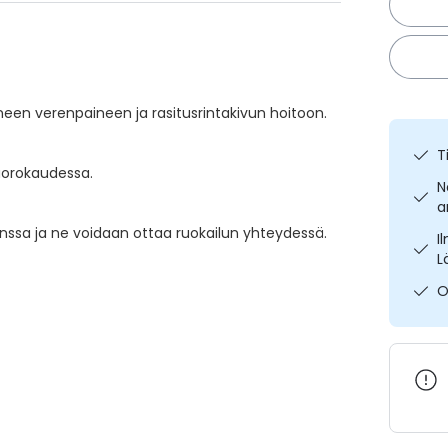
en verenpaineen ja rasitusrintakivun hoitoon.
T
uorokaudessa.
N
a
anssa ja ne voidaan ottaa ruokailun yhteydessä.
I
L
O