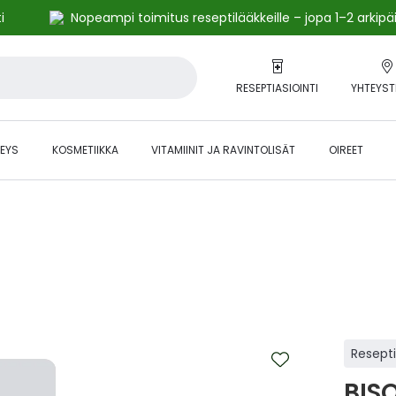
i
Nopeampi toimitus reseptilääkkeille – jopa 1–2 arkipä
RESEPTIASIOINTI
YHTEYST
EYS
KOSMETIIKKA
VITAMIINIT JA RAVINTOLISÄT
OIREET
alihintaiset tuotteet kanta-asiakkaille -24 % to klo 23.59 asti.
Resept
BIS