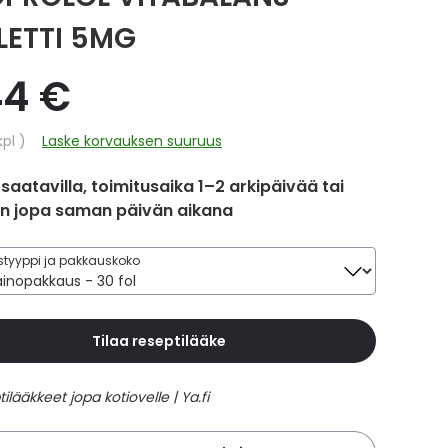
LETTI 5MG
44 €
hinta
kpl
Laske korvauksen suuruus
 saatavilla, toimitusaika 1–2 arkipäivää tai
in jopa saman päivän aikana
tyyppi ja pakkauskoko
Tilaa reseptilääke