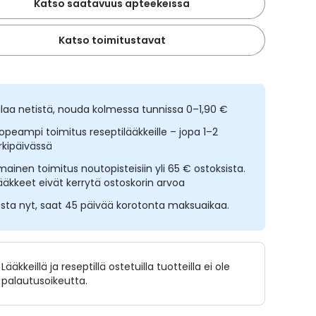
Katso saatavuus apteekeissa
Katso toimitustavat
ilaa netistä, nouda kolmessa tunnissa 0–1,90 €
opeampi toimitus reseptilääkkeille – jopa 1–2
rkipäivässä
lmainen toimitus noutopisteisiin yli 65 € ostoksista.
ääkkeet eivät kerrytä ostoskorin arvoa
sta nyt, saat 45 päivää korotonta maksuaikaa.
Lääkkeillä ja reseptillä ostetuilla tuotteilla ei ole
palautusoikeutta.