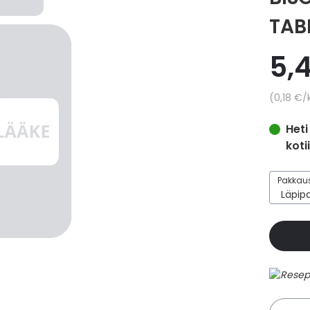
TAB
5,
Yksikkö
0,18 €
/
Heti
koti
Pakkaus