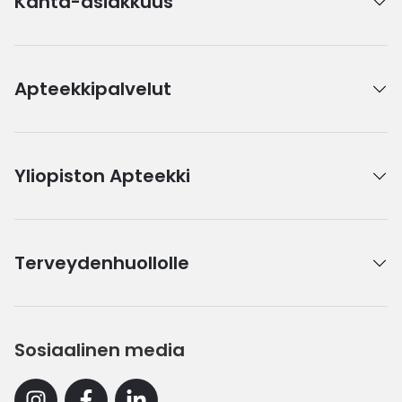
Kanta-asiakkuus
Apteekkipalvelut
Yliopiston Apteekki
Terveydenhuollolle
Sosiaalinen media