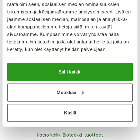
räätälöimiseen, sosiaalisen median ominaisuuksien
4.65
tukemiseen ja kävijämäärämme analysoimiseen. Lisäksi
Kirjoita arvostelu
6 arvostelua
jaamme sosiaalisen median, mainosalan ja analytiikka-
alan kumppaneillemme tietoja siitä, miten käytät
sivustoamme. Kumppanimme voivat yhdistää näitä
9.10.2025
tietoja muihin tietoihin, joita olet antanut heille tai joita on
Super sinkki
kerätty, kun olet käyttänyt heidän palvelujaan.
Helppo lisä ihon, hiusten, kynsienhoidon päivittäisessä
köytössä.
Salli kaikki
1.10.2024
Hyvä tuote
Muokkaa
Pieni tabletti ja hyvin nieltävä.
Kiellä
Näytä lisää arvosteluja
Katso kaikki Bioteekki-tuotteet