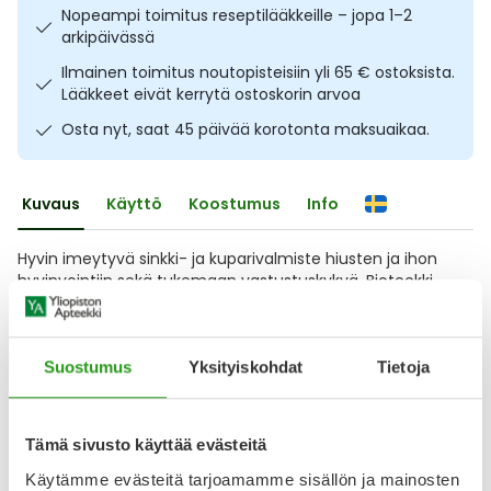
Nopeampi toimitus reseptilääkkeille – jopa 1–2
Ulkoilu
Vitamiinit
Syylät ja känsät
arkipäivässä
Ilmainen toimitus noutopisteisiin yli 65 € ostoksista.
Uni ja mieli
YA-tuotesarja
Täit
Lääkkeet eivät kerrytä ostoskorin arvoa
Osta nyt, saat 45 päivää korotonta maksuaikaa.
Vatsa
Ummetus
Yskä
Kuvaus
Käyttö
Koostumus
Info
Äänen käheys
Hyvin imeytyvä sinkki- ja kuparivalmiste hiusten ja ihon
hyvinvointiin sekä tukemaan vastustuskykyä. Bioteekki
Super Sinkki+Kupari sisältää kaksi sinkin hyvin imeytyvää
muotoa: bisglysinaatti ja pikolinaatti. Sinkki edistää ihon,
hiusten, kynsien ja luuston hyvinvointia. Lisäksi sinkki ja
kupari edistävät immuunijärjestelmän normaalia
Suostumus
Yksityiskohdat
Tietoja
toimintaa. Laktoositon, maidoton ja
Näytä koko kuvaus
Tämä sivusto käyttää evästeitä
Käytämme evästeitä tarjoamamme sisällön ja mainosten
Arvostelut ja kokemuksia