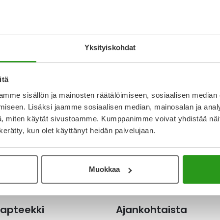
per E-vitamiini kaps 60 kpl sisältää kaikki E-
T
-, beeta-, gamma- ja delta-tokoferolit sekä -
ydentää päivittäistä E-vitamiinin saantia
N
ttumisstressiltä. Ravintolisä.
a
Yksityiskohdat
I
L
O
itä
mme sisällön ja mainosten räätälöimiseen, sosiaalisen median
iseen. Lisäksi jaamme sosiaalisen median, mainosalan ja analy
Katso ka
, miten käytät sivustoamme. Kumppanimme voivat yhdistää näitä t
n kerätty, kun olet käyttänyt heidän palvelujaan.
Muokkaa
apteekki
Ajankohtaista