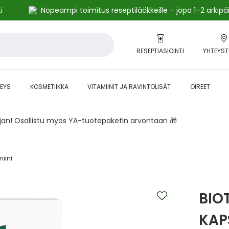
i
Nopeampi toimitus reseptilääkkeille – jopa 1–2 arkipä
RESEPTIASIOINTI
YHTEYST
EYS
KOSMETIIKKA
VITAMIINIT JA RAVINTOLISÄT
OIREET
ajan! Osallistu myös YA-tuotepaketin arvontaan 🎁
iini‎
BIO
KAP