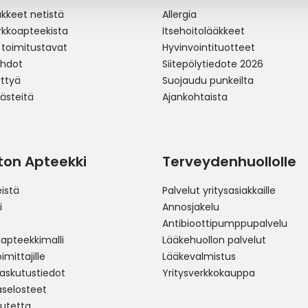
äkkeet netistä
Allergia
erkkoapteekista
Itsehoitolääkkeet
 toimitustavat
Hyvinvointituotteet
ehdot
Siitepölytiedote 2026
yttyä
Suojaudu punkeilta
västeitä
Ajankohtaista
ston Apteekki
Terveydenhuollolle
istä
Palvelut yritysasiakkaille
i
Annosjakelu
Antibioottipumppupalvelu
pteekkimalli
Lääkehuollon palvelut
mittajille
Lääkevalmistus
 laskutustiedot
Yritysverkkokauppa
aselosteet
utetta