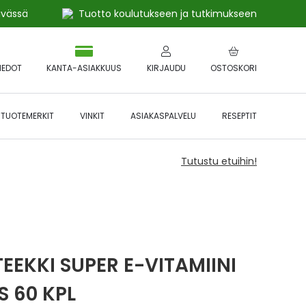
ivässä
Tuotto koulutukseen ja tutkimukseen
IEDOT
KANTA-ASIAKKUUS
KIRJAUDU
OSTOSKORI
TUOTEMERKIT
VINKIT
ASIAKASPALVELU
RESEPTIT
Tutustu etuihin!
TEEKKI SUPER E-VITAMIINI
S 60 KPL