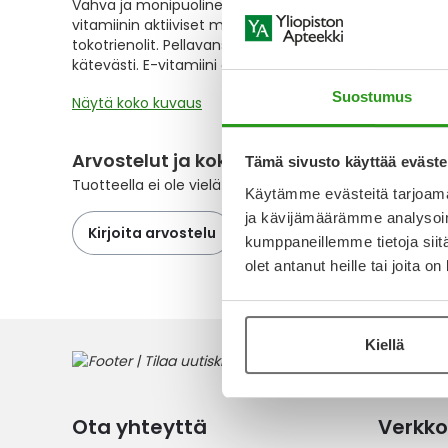
Vahva ja monipuolinen E-vitamiinivalmiste. Bioteekki Su
the
vitamiinin aktiiviset muodot samassa kapselissa: alfa
images
tokotrienolit. Pellavansiemenöljyä sisältävä kapseli tä
gallery
kätevästi. E-vitamiini edistää solujen suojaamista hape
Suostumus
Näytä koko kuvaus
Arvostelut ja kokemuksia
Tämä sivusto käyttää eväste
Tuotteella ei ole vielä yhtään arvostelua.
Käytämme evästeitä tarjoama
ja kävijämäärämme analysoim
Kirjoita arvostelu
kumppaneillemme tietoja siitä
olet antanut heille tai joita o
Kiellä
Ota yhteyttä
Verkko