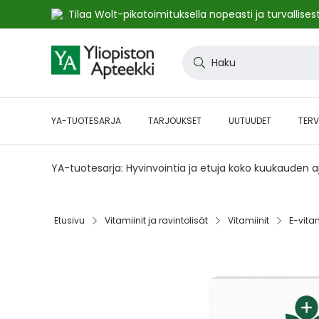
Tilaa Wolt-pikatoimituksella nopeasti ja turvallisest
Skip
to
Haku
Content
YA-TUOTESARJA
TARJOUKSET
UUTUUDET
TERV
YA-tuotesarja: Hyvinvointia ja etuja koko kuukauden 
Etusivu‎
Vitamiinit ja ravintolisät‎
Vitamiinit‎
E-vitam
Skip
to
the
end