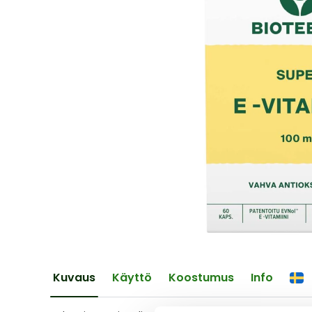
of
the
images
gallery
Skip
to
the
Kuvaus
Käyttö
Koostumus
Info
beginning
of