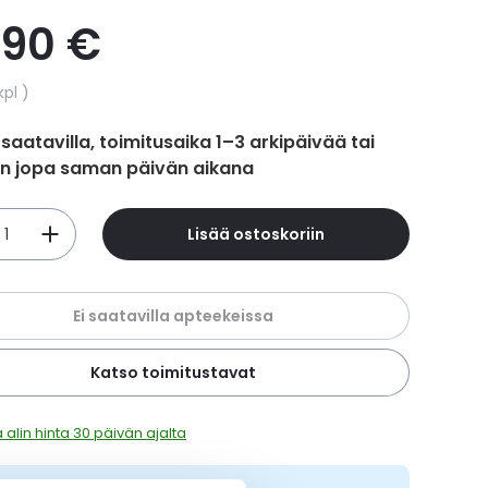
,90 €
hinta
kpl
 saatavilla, toimitusaika 1–3 arkipäivää tai
in jopa saman päivän aikana
Lisää ostoskoriin
Ei saatavilla apteekeissa
Katso toimitustavat
 alin hinta 30 päivän ajalta