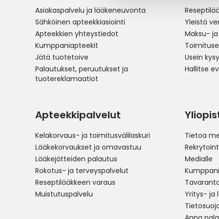
Asiakaspalvelu ja lääkeneuvonta
Reseptilä
Sähköinen apteekkiasiointi
Yleistä v
Apteekkien yhteystiedot
Maksu- ja
Kumppaniapteekit
Toimitus
Jätä tuotetoive
Usein kys
Palautukset, peruutukset ja
Hallitse e
tuotereklamaatiot
Apteekkipalvelut
Yliopi
Kelakorvaus- ja toimitusvälilaskuri
Tietoa me
Lääkekorvaukset ja omavastuu
Rekrytoint
Lääkejätteiden palautus
Medialle
Rokotus- ja terveyspalvelut
Kumppania
Reseptilääkkeen varaus
Tavarantoi
Muistutuspalvelu
Yritys- ja
Tietosuoj
Anna pala