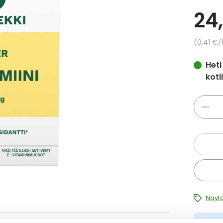
24
Yksikkö
0,41 €
/
Heti
koti
Määrä
Näytä