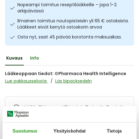
Nopeampi toimitus reseptilääkkeille – jopa 1–2
Ulkoilu
Vitamiinit
Syylät ja känsät
arkipäivässä
Ilmainen toimitus noutopisteisiin yli 65 € ostoksista.
Uni ja mieli
YA-tuotesarja
Täit
Lääkkeet eivät kerrytä ostoskorin arvoa
Osta nyt, saat 45 päivää korotonta maksuaikaa.
Vatsa
Ummetus
Yskä
Kuvaus
Info
Äänen käheys
Lääkeoppaan tiedot: ©Pharmaca Health Intelligence
Lue pakkausseloste
Läs bipacksedeln
Lääkkeillä ja reseptillä ostetuilla tuotteilla ei ole
palautusoikeutta.
Suostumus
Yksityiskohdat
Tietoja