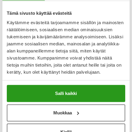
Varaa reseptilääke apteekkiin, maksa apteekissa
Tämä sivusto käyttää evästeitä
Käytämme evästeitä tarjoamamme sisällön ja mainosten
Katso kaikki BIMATOPROST/TIMOLOL STADA-tuotteet
räätälöimiseen, sosiaalisen median ominaisuuksien
tukemiseen ja kävijämäärämme analysoimiseen. Lisäksi
jaamme sosiaalisen median, mainosalan ja analytiikka-
YA-muistuttaja
alan kumppaneillemme tietoja siitä, miten käytät
Muistuttajan avulla pidät huolen, että tilaat tarvitsemasi
sivustoamme. Kumppanimme voivat yhdistää näitä
tuotteet ajoissa, eivätkä ne lopu kesken.
tietoja muihin tietoihin, joita olet antanut heille tai joita on
kerätty, kun olet käyttänyt heidän palvelujaan.
Lisää tuote muistuttajaan
Lue lisää muistuttajasta
Salli kaikki
Kela-korvattavuus ja reseptin toimitusmaksu
Muokkaa
Tämä tuote ei ole Kela-korvattava. Reseptin
toimitusmaksu 2,46 € lisätään tuotteen hintaan.
Kiellä