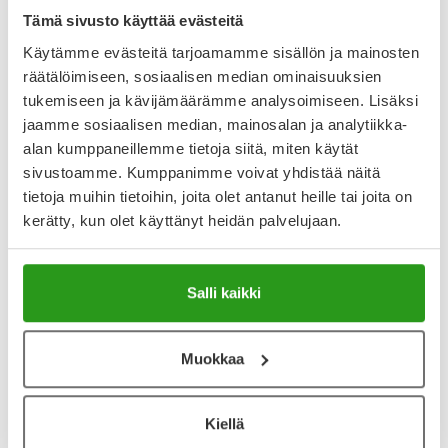
Tämä sivusto käyttää evästeitä
Käytämme evästeitä tarjoamamme sisällön ja mainosten
räätälöimiseen, sosiaalisen median ominaisuuksien
Varaa reseptilääke apteekkiin, maksa apteekissa
tukemiseen ja kävijämäärämme analysoimiseen. Lisäksi
jaamme sosiaalisen median, mainosalan ja analytiikka-
alan kumppaneillemme tietoja siitä, miten käytät
Katso kaikki BIKTARVY-tuotteet
sivustoamme. Kumppanimme voivat yhdistää näitä
tietoja muihin tietoihin, joita olet antanut heille tai joita on
kerätty, kun olet käyttänyt heidän palvelujaan.
YA-muistuttaja
Muistuttajan avulla pidät huolen, että tilaat tarvitsemasi
Salli kaikki
tuotteet ajoissa, eivätkä ne lopu kesken.
Lisää tuote muistuttajaan
Muokkaa
Lue lisää muistuttajasta
Kiellä