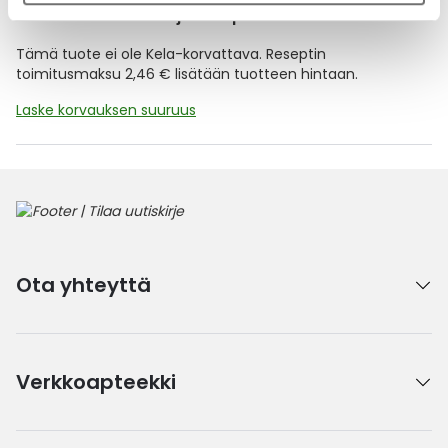
Kela-korvattavuus ja reseptin toimitusmaksu
Tämä tuote ei ole Kela-korvattava. Reseptin
toimitusmaksu 2,46 € lisätään tuotteen hintaan.
Laske korvauksen suuruus
Ota yhteyttä
Verkkoapteekki