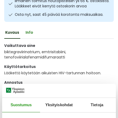
Ilmainen toimitus noutopisteisiin yli 65 € ostoksista.
Ulkoilu
Vitamiinit
Syylät ja känsät
Lääkkeet eivät kerrytä ostoskorin arvoa
Osta nyt, saat 45 päivää korotonta maksuaikaa.
Uni ja mieli
YA-tuotesarja
Täit
Kuvaus
Info
Vatsa
Ummetus
Vaikuttava aine
Yskä
biktegraviirinatrium, emtrisitabiini,
tenofoviirialafenamidifumaraatti
Äänen käheys
Käyttötarkoitus
Lääkettä käytetään aikuisten HIV-tartunnan hoitoon.
Annostus
Näytä koko kuvaus
Suostumus
Yksityiskohdat
Tietoja
Lääkkeillä ja reseptillä ostetuilla tuotteilla ei ole
palautusoikeutta.