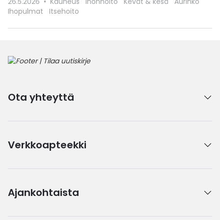
26.5.2026
Kauneus
Ihonhoito
Kevät & kesä
Aurinko
Ihopulmat
Itsehoito
Ota yhteyttä
Verkkoapteekki
Ajankohtaista