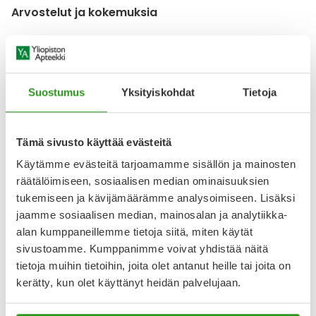
Arvostelut ja kokemuksia
4.75
Kirjoita arvostelu
8 arvostelua
Suostumus
Yksityiskohdat
Tietoja
17.6.2025
Hoitava voide
Tämä sivusto käyttää evästeitä
Hyvin hoitava voide naarmuihin ja nirhaumiin
Käytämme evästeitä tarjoamamme sisällön ja mainosten
räätälöimiseen, sosiaalisen median ominaisuuksien
15.4.2025
tukemiseen ja kävijämäärämme analysoimiseen. Lisäksi
Voide vaikuttaa neutraalilta eikä ärsytä ihoa vaan lieventää
jaamme sosiaalisen median, mainosalan ja analytiikka-
ja parantaa oireita.
alan kumppaneillemme tietoja siitä, miten käytät
sivustoamme. Kumppanimme voivat yhdistää näitä
Näytä lisää arvosteluja
tietoja muihin tietoihin, joita olet antanut heille tai joita on
kerätty, kun olet käyttänyt heidän palvelujaan.
Katso kaikki Bevita-tuotteet