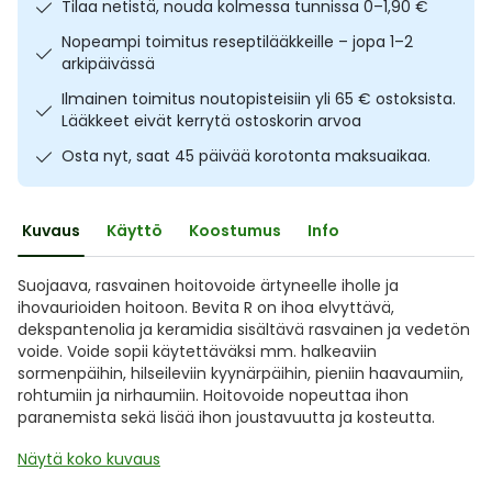
Tilaa netistä, nouda kolmessa tunnissa 0–1,90 €
Ulkoilu
Vitamiinit
Syylät ja känsät
Nopeampi toimitus reseptilääkkeille – jopa 1–2
arkipäivässä
Uni ja mieli
YA-tuotesarja
Täit
Ilmainen toimitus noutopisteisiin yli 65 € ostoksista.
Lääkkeet eivät kerrytä ostoskorin arvoa
Vatsa
Ummetus
Osta nyt, saat 45 päivää korotonta maksuaikaa.
Yskä
Kuvaus
Käyttö
Koostumus
Info
Äänen käheys
Suojaava, rasvainen hoitovoide ärtyneelle iholle ja
ihovaurioiden hoitoon. Bevita R
on ihoa elvyttävä,
dekspantenolia ja keramidia sisältävä rasvainen ja vedetön
voide. V
oide sopii käytettäväksi mm. halkeaviin
sormenpäihin, hilseileviin kyynärpäihin, pieniin haavaumiin,
rohtumiin ja nirhaumiin. Hoitovoide nopeuttaa ihon
paranemista sekä lisää ihon joustavuutta ja kosteutta.
Näytä koko kuvaus