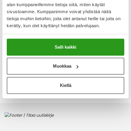
yli 65-vuotiaat, ikääntyvät, kasvissyöjät, vegaanit tai
alan kumppaneillemme tietoja siitä, miten käytät
vatsahappo- tai metformiinilääkitystä käyttävät. Valmiste
sivustoamme. Kumppanimme voivat yhdistää näitä
sisältää myös foolihappoa, jonka tarvetta lisäävät mm.
suoliston ongelmat, raskaus sekä diabetes. B12-vitamiini
tietoja muihin tietoihin, joita olet antanut heille tai joita on
kerätty, kun olet käyttänyt heidän palvelujaan.
Näytä koko kuvaus
Arvostelut ja kokemuksia
Salli kaikki
Tuotteella ei ole vielä yhtään arvostelua.
Kirjoita arvostelu
Muokkaa
Kiellä
Katso kaikki Bethover-tuotteet