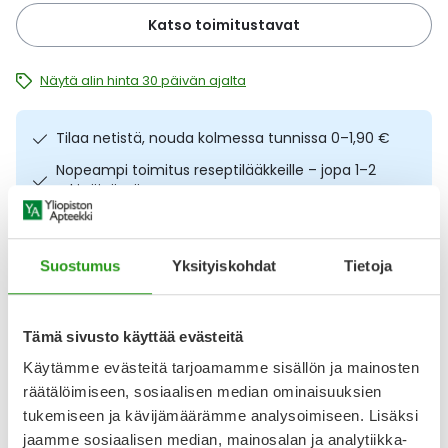
Ulkoilu
Vitamiinit
Syylät ja känsät
Katso toimitustavat
Uni ja mieli
YA-tuotesarja
Täit
Näytä alin hinta 30 päivän ajalta
Vatsa
Ummetus
Tilaa netistä, nouda kolmessa tunnissa 0–1,90 €
Nopeampi toimitus reseptilääkkeille – jopa 1–2
Yskä
arkipäivässä
Ilmainen toimitus noutopisteisiin yli 65 € ostoksista.
Äänen käheys
Lääkkeet eivät kerrytä ostoskorin arvoa
Suostumus
Yksityiskohdat
Tietoja
Osta nyt, saat 45 päivää korotonta maksuaikaa.
Tämä sivusto käyttää evästeitä
Kuvaus
Käyttö
Koostumus
Info
Käytämme evästeitä tarjoamamme sisällön ja mainosten
Mansikan makuinen, vahva B12-vitamiini- ja
räätälöimiseen, sosiaalisen median ominaisuuksien
foolihappovalmiste. Hyvänmakuinen valmiste sisältää
tukemiseen ja kävijämäärämme analysoimiseen. Lisäksi
runsaasti B12-vitamiinia, jonka puutteesta saattavat kärsiä
jaamme sosiaalisen median, mainosalan ja analytiikka-